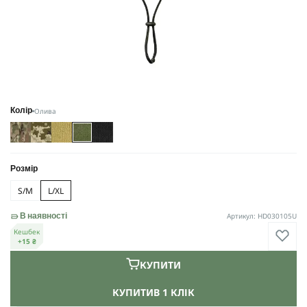
Олива
Колір
Розмір
S/M
L/XL
Артикул: HD030105U
В наявності
Кешбек
+15 ₴
КУПИТИ
КУПИТИ
В 1 КЛІК