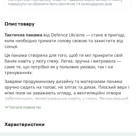
повернути чи обміняти його протягом 14 календарних днів
Опис товару
Тактична панама
від Defence Ukraine — стане в пригоді,
коли необхідно тримати голову свіжою та захистити від
сонця.
Ця панама створена для того, щоб ти міг прикрити свій
баняк навіть у люту спеку. Легка, зручна і витривала —
саме те, що потрібно як у польових умовах, так і на
тренуваннях.
Завдяки продуманному дизайну та матеріалам панама
зручно сидить на голові, не злітає та дихає. Плоский верх і
м’які поля не заважають огляду, а вентиляційні отвори
забезпечують провітрювання навіть у спеку. Регульований
ремінець підборіддя тримає її на місці, навіть коли вітер
Читати повністю
вирішить побешкетувати.
Матеріал комбінований: 65% поліестер і 35% бавовна —
дає баланс міцності та комфорту. Панаму можна придбати
Характеристики
в пʼяти кольорах — мультикам, піксель, койот, олива,