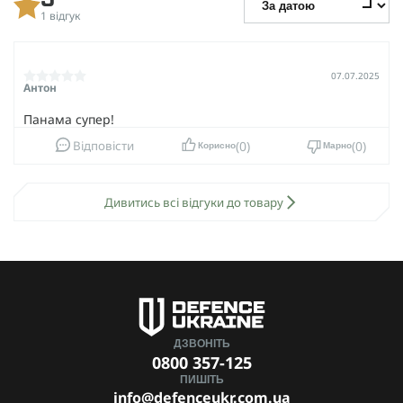
5
1 відгук
07.07.2025
Антон
Панама супер!
0
0
Відповісти
Корисно
Марно
Дивитись всі відгуки до товару
ДЗВОНІТЬ
0800 357-125
ПИШІТЬ
info@defenceukr.com.ua