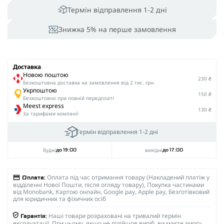
Термін відправлення 1-2 дні
Знижка 5% на перше замовлення
Доставка
Новою поштою
230 ₴
Безкоштовна доставка на замовлення від 2 тис. грн.
Укрпоштою
150 ₴
Безкоштовно при повній передплаті
Meest express
130 ₴
За тарифами компанії
Термін відправлення 1-2 дні
будні
вихідні
до 19:00
до 17:00
Оплата під час отримання товару (Накладений платіж у
Оплата:
відділенні Нової Пошти, після огляду товару), Покупка частинами
від Monobank, Картою онлайн, Google pay, Apple pay, Безготівковий
для юридичних та фізичних осіб
Наші товари розраховані на тривалий термін
Гарантія:
експлуатації. При цьому, якщо не підійшов виріб, ви маєте змогу