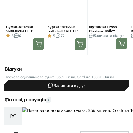
Сумка-Аптечка
Куртка тактична
Футболка Urban
Т
збільшена ELIT.
Softshell ХАНТЕР.
Coolmax. Койот.
B
Залишити відгук
5
6
5
72
Піксель, тактичний
Осінь-Весна Койот.
Розмір XXL
К
підсумок під аптечку
Розмір XXL (56-58)
X
Відгуки
Плечова однолямкова сумка. Збільшена. Cordura 1000D Олива
Залишити відгук
Фото від покупців
1