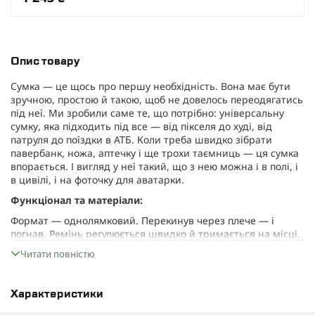
Опис товару
Сумка — це щось про першу необхідність. Вона має бути
зручною, простою й такою, щоб не довелось переодягатись
під неї. Ми зробили саме те, що потрібно: універсальну
сумку, яка підходить під все — від пікселя до худі, від
патруля до поїздки в АТБ. Коли треба швидко зібрати
павербанк, ножа, аптечку і ще трохи таємниць — ця сумка
впорається. І вигляд у неї такий, що з нею можна і в полі, і
в цивілі, і на фоточку для аватарки.
Функціонал та матеріали:
Формат — однолямковий. Перекинув через плече — і
погнав. Ремінь регулюється швидко й тримається на місці,
навіть якщо ти весь день у русі.
Дві фронтальні кишені
—
Читати повністю
для документів, аптечки, павербанка чи ще чогось
корисного.
Розмір 27×22 см
— щоб і не громіздка, і не
тільки ключі.
CORDURA 1000D
витримує бруд, дощ, тертя і
Характеристики
все що ти носиш з собою щодня. А
фурнітура Woojin
Plastic
+
радіальний фастекс
— прості, легкі, надійні.