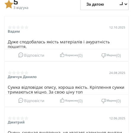
5
3 відгука
12.10.2025
Вадим
Дуже сподобалась якість матеріалів і акуратність
пошиття.
0
0
Відповісти
Корисно
Марно
24.08.2025
Демчук Данило
Сумка відповідає опису, хороша якість. Кріплення сумки
тримаються міцно. За свою ціну топ
0
0
Відповісти
Корисно
Марно
12.06.2025
Дмитрий
Очень скудная внутрянка, не хватает карманов внутри,