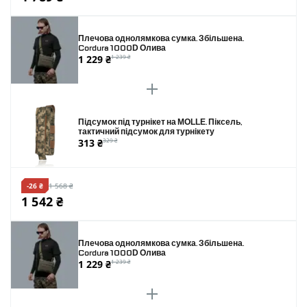
Плечова однолямкова сумка. Збільшена.
Cordura 1000D Олива
1 229 ₴
1 239 ₴
Підсумок під турнікет на MOLLE. Піксель,
тактичний підсумок для турнікету
313 ₴
329 ₴
-26 ₴
1 568 ₴
1 542 ₴
Плечова однолямкова сумка. Збільшена.
Cordura 1000D Олива
1 229 ₴
1 239 ₴