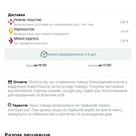
Доставка
Новою поштою
230 ₴
Безкоштовна доставка на замовлення від 2 тис. грн.
Укрпоштою
150 ₴
Безкоштовно при повній передплаті
Meest express
130 ₴
За тарифами компанії
Термін відправлення 2-4 дні
будні
вихідні
до 19:00
до 17:00
Оплата під час отримання товару (Накладений платіж у
Оплата:
відділенні Нової Пошти, після огляду товару), Покупка частинами
від Monobank, Картою онлайн, Google pay, Apple pay, Безготівковий
для юридичних та фізичних осіб
Наші товари розраховані на тривалий термін
Гарантія:
експлуатації. При цьому, якщо не підійшов виріб, ви маєте змогу
повернути чи обміняти його протягом 14 календарних днів
Разом дешевше