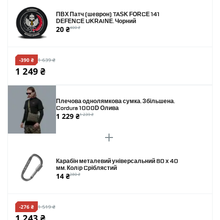
ПВХ Патч (шеврон) TASK FORCE 141
DEFENCE UKRAINE. Чорний
20 ₴
400 ₴
-390 ₴
1 639 ₴
1 249 ₴
Плечова однолямкова сумка. Збільшена.
Cordura 1000D Олива
1 229 ₴
1 239 ₴
Карабін металевий універсальний 80 х 40
мм. Колiр Cріблястий
14 ₴
280 ₴
-276 ₴
1 519 ₴
1 243 ₴