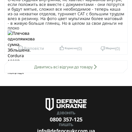
если положить все вместе с документами - они потрутся
и будут мятые, сложил все необходимое - теперь каша
из-за нехватки отделов, турникет CAT с большим трудом
влез в резинку. На фото цвет мультикам более матовый
- в живую больше глянец. Но в целом за свои деньги не
плохо
0
0
Відповісти
Корисно
Марно
Дивитись всі відгуки до товару
ДЗВОНІТЬ
0800 357-125
ПИШІТЬ
info@defenceukr.com.ua