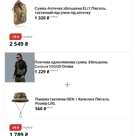
Сумка-Аптечка збільшена ELIT. Піксель,
тактичний підсумок під аптечку
1 320 ₴
1 389 ₴
-79 ₴
2 628 ₴
2 549 ₴
Плечова однолямкова сумка. Збільшена.
Cordura 1000D Олива
1 229 ₴
1 239 ₴
Панама тактична GEN. 1. Капелюх Піксель.
Розмір L/XL
560 ₴
589 ₴
-39 ₴
1 828 ₴
1 789 ₴