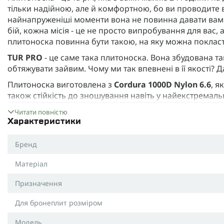
тільки надійною, але й комфортною, бо ви проводите в 
найнапруженіші моменти вона не повинна давати вам
бій, кожна місія - це не просто випробування для вас,
плитоноска повинна бути такою, на яку можна покласт
TUR
PRO
- це саме така плитоноска. Вона збудована та
обтяжувати зайвим. Чому ми так впевнені в її якості? 
Плитоноска виготовлена з
Cordura 1000D Nylon 6.6
, я
також стійкість до зношування навіть у найекстремаль
водовідштовхувальними властивостями. А поліамідна с
Читати повністю
міцності, при цьому легкість не страждає.
Характеристики
І тут одразу зазначимо вагу. Плитоноска важить всьог
ваших рухів, але при цьому здатна витримати будь-які
Бренд
Важливий момент.
Фурнітура YKK
тут не просто для к
Матеріал
пряжка працюватимуть бездоганно навіть після сотень ві
довговічності та функціональності.
Призначення
Плити в
TUR
PRO тримаються добротно. Широкі
Velcr
Для бронеплит розміром
надійно утримують плиту навіть при високій активност
руху або фізичних навантажень - захист залишатиметьс
Модель