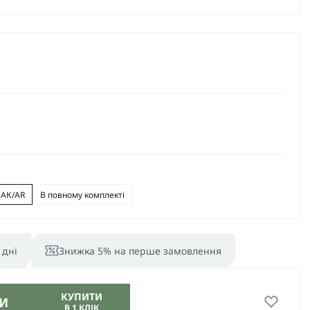
д АК/AR
В повному комплекті
 дні
Знижка 5% на перше замовлення
КУПИТИ
И
В 1 КЛІК