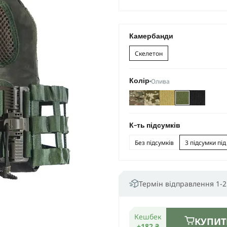
Камербанди
Скелетон
Олива
Колір
К-ть підсумків
Без підсумків
3 підсумки пі
Термін відправлення 1-2
Кешбек
КУПИТ
+182 ₴