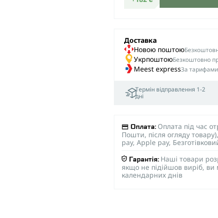
Доставка
Новою поштою
Безкоштовна
Укрпоштою
Безкоштовно пр
Meest express
За тарифами
Термін відправлення 1-2
дні
Оплата під час о
Оплата:
Пошти, після огляду товару
pay, Apple pay, Безготівков
Наші товари роз
Гарантія:
якщо не підійшов виріб, ви
календарних днів