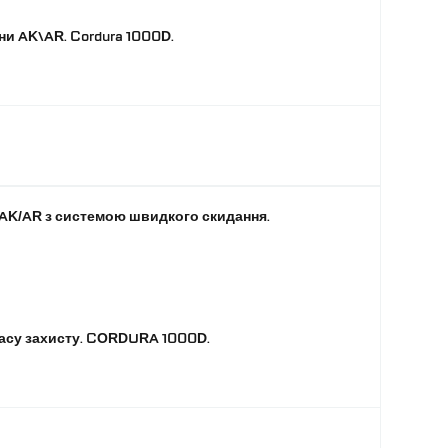
ни AK\AR. Cordura 1000D.
 AK/AR з системою швидкого скидання.
ласу захисту. CORDURA 1000D.