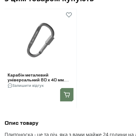
Карабін металевий
універсальний 80 х 40 мм.
Колiр Cріблястий
Залишити відгук
Опис товару
Плитоноска - це та річ, яка з вами майже 24 години на