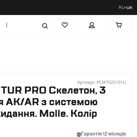
RU
UA
|
Артикул: PCM7020101U
 TUR PRO Скелетон, 3
ля AK/AR з системою
идання. Molle. Колір
Гарантія 12 місяців