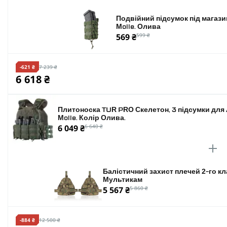
Подвійний підсумок під магази
Molle. Олива
569 ₴
599 ₴
-621 ₴
7 239 ₴
6 618 ₴
Плитоноска TUR PRO Скелетон, 3 підсумки для
Molle. Колір Олива.
6 049 ₴
6 640 ₴
Балістичний захист плечей 2-го к
Мультикам
5 567 ₴
5 860 ₴
-884 ₴
12 500 ₴