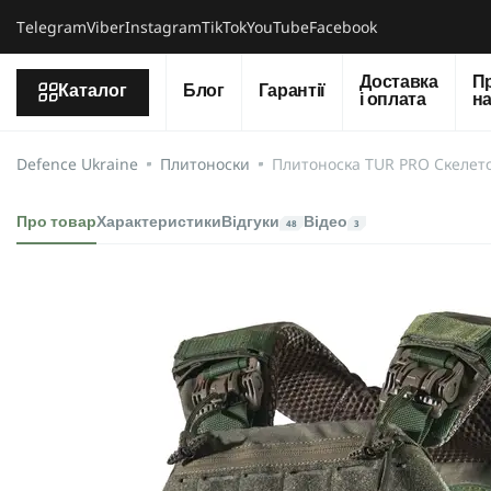
Тelegram
Viber
Instagram
TikTok
YouTube
Facebook
Доставка
П
Каталог
Блог
Гарантії
і оплата
н
Defence Ukraine
Плитоноски
Плитоноска TUR PRO Скелет
Про товар
Характеристики
Відгуки
Відео
48
3