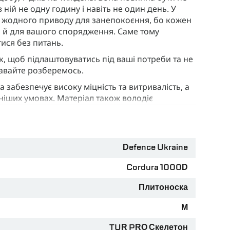
ній не одну годину і навіть не один день. У
 жодного приводу для занепокоєння, бо кожен
 а й для вашого спорядження. Саме тому
ися без питань.
к, щоб підлаштовуватись під ваші потреби та не
Давайте розберемось.
ка забезпечує високу міцність та витривалість, а
ніших умовах. Матеріал також володіє
тропа, що важить лише 20 г/м, додає ще більше
о
950 грамів
. Вона легка, зручна і не обмежує
 виклики.
Defence Ukraine
раси. Це гарантія, що кожен замок і кожна
Cordura 1000D
дкриттів. І це не просто деталі - це гарантія
Плитоноска
o-клапани
, що знаходяться знизу плитоноски,
М
і. Це особливо важливо в умовах інтенсивного
я на місці.
TUR PRO Скелетон