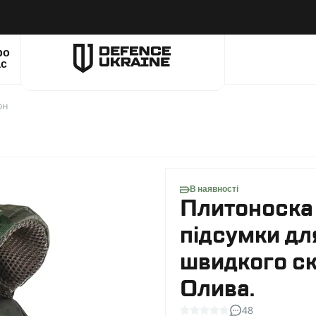
ро
ас
он
В наявності
Плитоноска
підсумки д
швидкого ск
Олива.
48