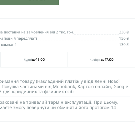
 доставка на замовлення від 2 тис. грн.
230 ₴
и повній передплаті
150 ₴
 компанії
130 ₴
будні
вихідні
до 19:00
до 17:00
тримання товару (Накладений платіж у відділенні Нової
), Покупка частинами від Monobank, Картою онлайн, Google
ий для юридичних та фізичних осіб
раховані на тривалий термін експлуатації. При цьому,
 маєте змогу повернути чи обміняти його протягом 14