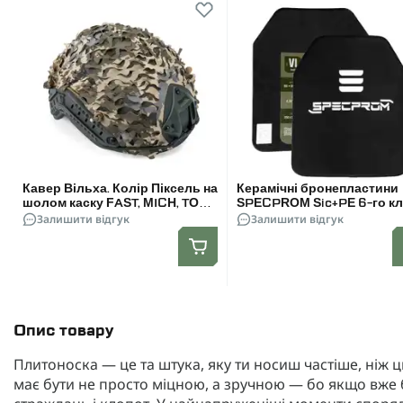
Кавер Вільха. Колір Піксель на
Керамічні бронепластини
шолом каску FAST, MICH, TOR,
SPECPROM Sic+PE 6-го кл
TOR-D. Розмір Універсальний
Залишити відгук
Вага 2,3 кг. Розмір 25 на 30
Залишити відгук
Комплект - 2 шт.
Опис товару
Плитоноска — це та штука, яку ти носиш частіше, ніж
має бути не просто міцною, а зручною — бо якщо вже бу