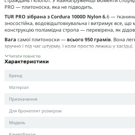
страждань і клопот. У найнапруженіші моменти спорядж
PRO — плитоноска, яка не підводить.
TUR PRO зібрана з Cordura 1000D Nylon 6.
6 — тканини
зносостійка, водовідштовхувальна і витримує все, що
конструкцію поліамідна стропа — перевірена, як дідов
Вага
самої плитоноски —
всього 950 грамів
. Вона лег
зручно і під час штурму, і коли просто лежиш у засідці.
Фурнітура — YKK
. Тут без приколів: надійно, перевір
Читати повністю
Це деталі, які роками працюють так як треба.
Характеристики
Плити фіксуються на широкі Velcro-клапани знизу — нік
Бренд
стрибаєш або танцюєш від скуки.
Матеріал
Регулювання просте й інтуїтивне: обʼєм — від 80 до 13
підгонки. Підлаштовується під будь-яку фігуру: від ху
Призначення
Ми подбали про військових різних розмірів і статур, б
плитоноску, в незалежності від ваги та розміру одягу.
Для бронеплит розміром
Під пакети Pro M (19×24 см).
Модель
Компактніше, але все ще бойове. Ідеально сідає на тих, 
Чудово, як для мініатюрних дівчат, так і для не надто в
Камербанди