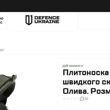
ро
ас
137
В наявності
Плитоноска
швидкого ск
Олива. Розм
30