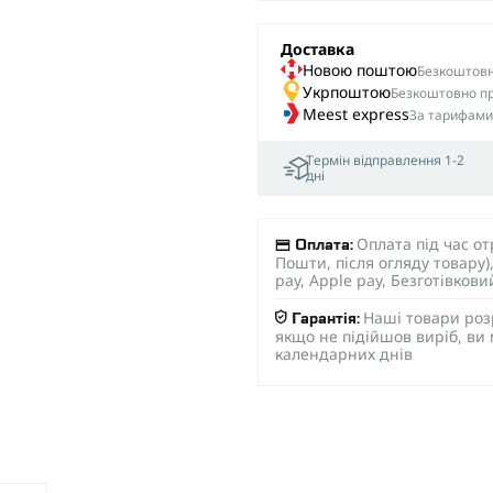
Доставка
Новою поштою
Безкоштовна
Укрпоштою
Безкоштовно пр
Meest express
За тарифами
Термін відправлення 1-2
дні
Оплата під час о
Оплата:
Пошти, після огляду товару
pay, Apple pay, Безготівков
Наші товари роз
Гарантія:
якщо не підійшов виріб, ви
календарних днів