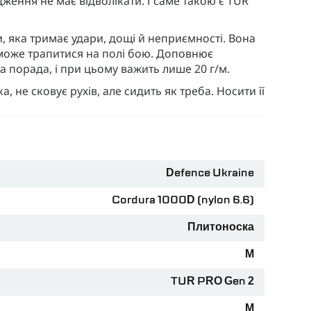
ення не має відволікати. І саме такою є TUR
, яка тримає удари, дощі й неприємності. Вона
 може трапитися на полі бою. Доповнює
а порада, і при цьому важить лише 20 г/м.
ка, не сковує рухів, але сидить як треба. Носити її
ено, працює навіть після сотого відкрив-закрив.
уди не дінуться, навіть якщо ти біжиш,
Defence Ukraine
Cordura 1000D (nylon 6.6)
0 см, а плечі — з прихованим механізмом
дого танкіста до широкоплечого сапера.
Плитоноска
о кожен і кожна заслуговують на зручну і класну
М
TUR PRO Gen 2
хто в діапазоні 86–98 см обхвату — це XS, S, M.
еликих хлопців.
M