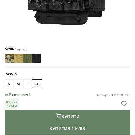
Чорний
Колір
Розмір
S
M
L
XL
Артикул: PCVR030311U
В наявності
Кешбек
+234 ₴
КУПИТИ
КУПИТИ
В 1 КЛІК