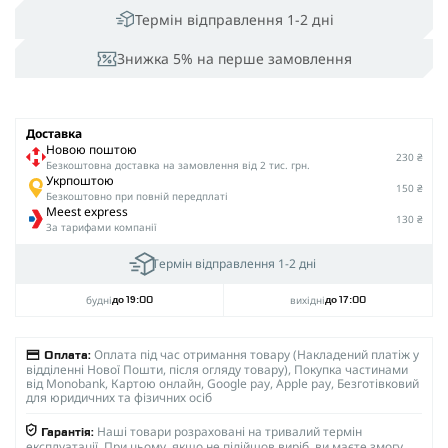
Термін відправлення 1-2 дні
Знижка 5% на перше замовлення
Доставка
Новою поштою
230 ₴
Безкоштовна доставка на замовлення від 2 тис. грн.
Укрпоштою
150 ₴
Безкоштовно при повній передплаті
Meest express
130 ₴
За тарифами компанії
Термін відправлення 1-2 дні
будні
вихідні
до 19:00
до 17:00
Оплата під час отримання товару (Накладений платіж у
Оплата:
відділенні Нової Пошти, після огляду товару), Покупка частинами
від Monobank, Картою онлайн, Google pay, Apple pay, Безготівковий
для юридичних та фізичних осіб
Наші товари розраховані на тривалий термін
Гарантія:
експлуатації. При цьому, якщо не підійшов виріб, ви маєте змогу