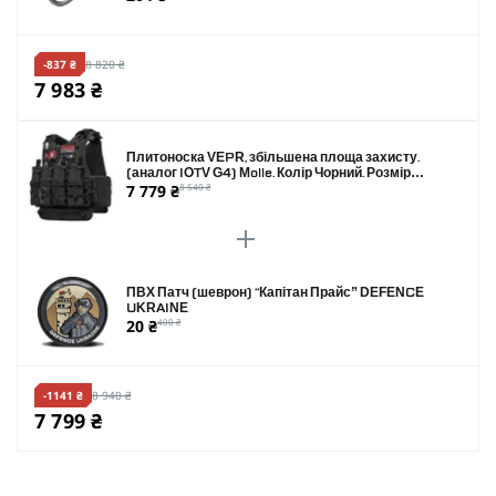
-837 ₴
8 820 ₴
7 983 ₴
Плитоноска VEPR, збільшена площа захисту.
(аналог IOTV G4) Molle. Колір Чорний. Розмір
7 779 ₴
8 540 ₴
XL
ПВХ Патч (шеврон) “Капітан Прайс” DEFENCE
UKRAINE
20 ₴
400 ₴
-1141 ₴
8 940 ₴
7 799 ₴