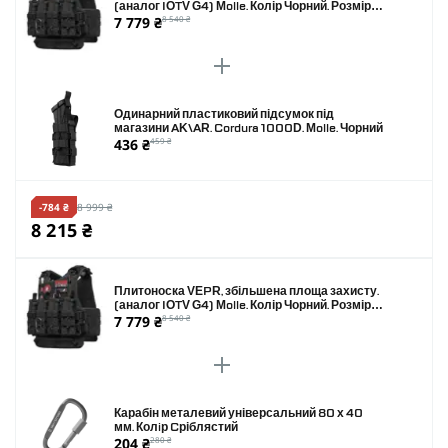
(аналог IOTV G4) Molle. Колір Чорний. Розмір
7 779 ₴
8 540 ₴
XL
Одинарний пластиковий підсумок під
магазини AK\AR. Cordura 1000D. Molle. Чорний
436 ₴
459 ₴
-784 ₴
8 999 ₴
8 215 ₴
Плитоноска VEPR, збільшена площа захисту.
(аналог IOTV G4) Molle. Колір Чорний. Розмір
7 779 ₴
8 540 ₴
XL
Карабін металевий універсальний 80 х 40
мм. Колiр Cріблястий
204 ₴
280 ₴