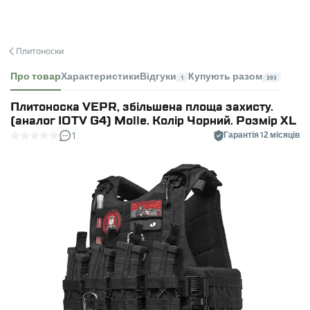
Плитоноски
Про товар
Характеристики
Відгуки
Купують разом
1
393
Плитоноска VEPR, збільшена площа захисту.
(аналог IOTV G4) Molle. Колір Чорний. Розмір XL
1
Гарантія 12 місяців