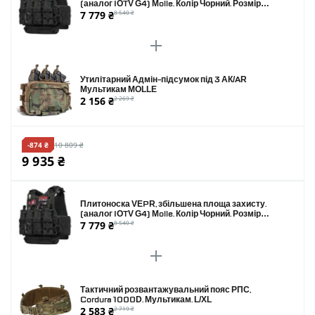
(аналог IOTV G4) Molle. Колір Чорний. Розмір
7 779 ₴
8 540 ₴
XL
Утилітарний Адмін-підсумок під 3 АК/AR
Мультикам MOLLE
2 156 ₴
2 269 ₴
-874 ₴
10 809 ₴
9 935 ₴
Плитоноска VEPR, збільшена площа захисту.
(аналог IOTV G4) Molle. Колір Чорний. Розмір
7 779 ₴
8 540 ₴
XL
Тактичний розвантажувальний пояс РПС,
Cordura 1000D. Мультикам. L/XL
2 583 ₴
2 719 ₴