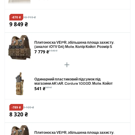
-870 ₴
10 719 ₴
9 849 ₴
Плитоноска VEPR, збільшена площа захисту.
(аналог IOTV G4) Molle. Колір Койот. Розмір S
7 779 ₴
8 540 ₴
Одинарний пластиковий підсумок під
магазини AK\AR. Cordura 1000D. Molle. Койот
541 ₴
569 ₴
-789 ₴
9 109 ₴
8 320 ₴
Плитоноска VEPR, збільшена площа захисту.