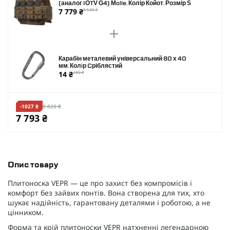
(аналог IOTV G4) Molle. Колір Койот. Розмір S
7 779 ₴
8 540 ₴
Карабін металевий універсальний 80 х 40
мм. Колiр Cріблястий
14 ₴
280 ₴
-1027 ₴
8 820 ₴
7 793 ₴
Опис товару
Плитоноска VEPR — це про захист без компромісів і
комфорт без зайвих понтів. Вона створена для тих, хто
шукає надійність, гарантовану деталями і роботою, а не
цінником.
Форма та крій плитоноски VEPR натхненні легендарною