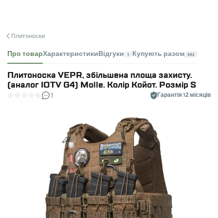
Плитоноски
Про товар
Характеристики
Відгуки
Купують разом
1
392
Плитоноска VEPR, збільшена площа захисту.
(аналог IOTV G4) Molle. Колір Койот. Розмір S
1
Гарантія 12 місяців