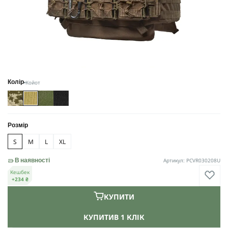
Койот
Колір
Розмір
S
M
L
XL
Артикул: PCVR030208U
В наявності
Кешбек
+234 ₴
КУПИТИ
КУПИТИ
В 1 КЛІК