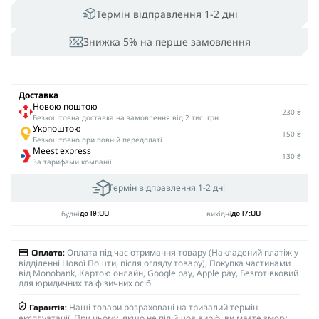
Термін відправлення 1-2 дні
Знижка 5% на перше замовлення
Доставка
Новою поштою
230 ₴
Безкоштовна доставка на замовлення від 2 тис. грн.
Укрпоштою
150 ₴
Безкоштовно при повній передплаті
Meest express
130 ₴
За тарифами компанії
Термін відправлення 1-2 дні
будні
вихідні
до 19:00
до 17:00
Оплата під час отримання товару (Накладений платіж у
Оплата:
відділенні Нової Пошти, після огляду товару), Покупка частинами
від Monobank, Картою онлайн, Google pay, Apple pay, Безготівковий
для юридичних та фізичних осіб
Наші товари розраховані на тривалий термін
Гарантія:
експлуатації. При цьому, якщо не підійшов виріб, ви маєте змогу