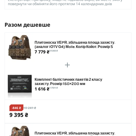
повернути чи обміняти його протягом 14 календарних днів
Разом дешевше
Плитоноска VEPR, збільшена площа захисту.
(аналог IOTV G4) Molle. Колір Койот. Розмір S
7 779 ₴
8 540 ₴
Комплект балістичних пакетів 2 класу
захисту. Розмір 150×200 мм
1 616 ₴
1 701 ₴
-846 ₴
10 241 ₴
9 395 ₴
Плитоноска VEPR, збільшена площа захисту.