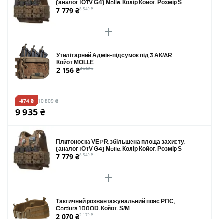
(аналог IOTV G4) Molle. Колір Койот. Розмір S
7 779 ₴
8 540 ₴
Утилітарний Адмін-підсумок під 3 АК/AR
Койот MOLLE
2 156 ₴
2 269 ₴
-874 ₴
10 809 ₴
9 935 ₴
Плитоноска VEPR, збільшена площа захисту.
(аналог IOTV G4) Molle. Колір Койот. Розмір S
7 779 ₴
8 540 ₴
Тактичний розвантажувальний пояс РПС,
Cordura 1000D. Койот. S/M
2 070 ₴
2 179 ₴