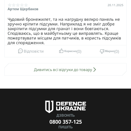
20.11.2025
Форм-фактор: аналог IOTV GEN IV.
Артем Щербаков
Армований швидкий трос аварійного скидання.
Чудовий бронежилет, та на нагрудну велкро панель не
зручно кріпити підсумки. Наприклад я не зміг добре
Топова фурнітура YKK.
закріпити підсумки для гранат і вони бовтаються.
Регульовані плечові ремені з демпфером.
Сподіваюсь, що в майбутньому це виправлять. Краще
пожертвувати місцем для патчиків, в користь підсумків
Підходить для плит стандарту 25×30 см, (ESAPI, SAPI
для спорядження.
стандарти).
0
0
Відповісти
Корисно
Марно
Розміри: S, M, L, XL.
Матеріал: Cordura 1000D Nylon 6.6.
Дивитись всі відгуки до товару
Колір: мультикам, піксель, койот, олива, чорний.
Плитоноска VEPR — це твій шанс вийти з дичини цілим і
навіть не надто злим.
ДЗВОНІТЬ
0800 357-125
ПИШІТЬ