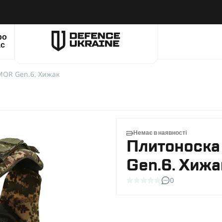
ро
ас
OR Gen.6. Хижак
Немає в наявності
Плитонос
Gen.6. Хижа
0