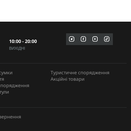
10:00 - 20:00
ВИХІДНІ
сумки
Туристичне спорядження
тя
Акційні товари
спорядження
тули
овернення