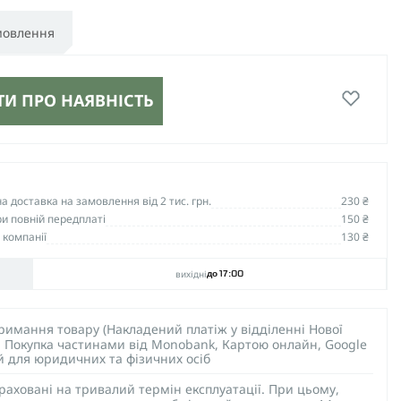
мовлення
И ПРО НАЯВНІСТЬ
 доставка на замовлення від 2 тис. грн.
230 ₴
и повній передплаті
150 ₴
 компанії
130 ₴
вихідні
до 17:00
тримання товару (Накладений платіж у відділенні Нової
), Покупка частинами від Monobank, Картою онлайн, Google
ий для юридичних та фізичних осіб
раховані на тривалий термін експлуатації. При цьому,