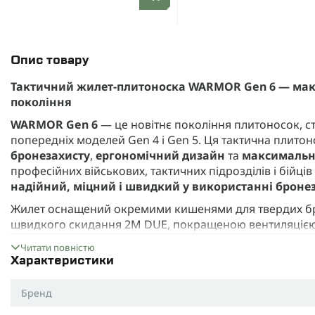
Опис товару
Тактичний жилет-плитоноска WARMOR Gen 6 — макс
покоління
WARMOR Gen 6
— це новітнє покоління плитоносок, с
попередніх моделей Gen 4 і Gen 5. Ця тактична плитон
бронезахисту
,
ергономічний дизайн
та
максимальн
професійних військових, тактичних підрозділів і бійці
надійний, міцний і швидкий у використанні броне
Жилет оснащений окремими кишенями для твердих брон
швидкого скидання 2М DUE, покращеною вентиляцією та
Використання тканини
Cordura 1000D з NIR-покритт
Читати повністю
нічного бачення та стійкою до зносу, вологи і полум’я.
Характеристики
Характеристики WARMOR Gen 6:
Бренд
Матеріал:
Cordura 1000D (США) з NIR-просоченням, з