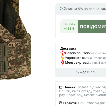
Знижка 5% на перше за
Кешбек
ПОВІДОМИТ
+165 ₴
Доставка
Новою поштою
Безкоштовна
Укрпоштою
Безкоштовно пр
Meest express
За тарифами
будні
до 19:00
Оплата під час о
Оплата:
Пошти, після огляду товару
pay, Apple pay, Безготівков
Наші товари роз
Гарантія: