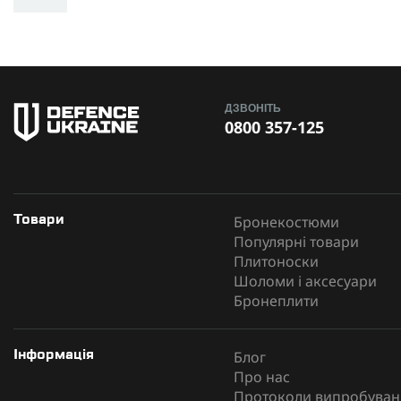
К-ть підсумків
Комплектація
Розмір
У
ДЗВОНІТЬ
0800 357-125
Вага (кг)
Наявність підсумків
Матеріал плитоноски
Бронекостюми
Товари
Популярні товари
Плитоноски
Для бронеплит розміром (мм)
Шоломи і аксесуари
Бронеплити
Виробник
Блог
Інформація
Про нас
Протоколи випробуван