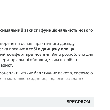
имальний захист і функціональність нового
творене на основі практичного досвіду
оска поєднує в собі
підвищену площу
ий комфорт при носінні
. Вона розроблена для
в територіальної оборони, яким потрібен
захист
.
еплит і м’яких балістичних пакетів, системою
 можливістю адаптації під різні завдання.
ям
робить плитоноску малопомітною в приладах
SPECPROM
ахист від вологи та УФ