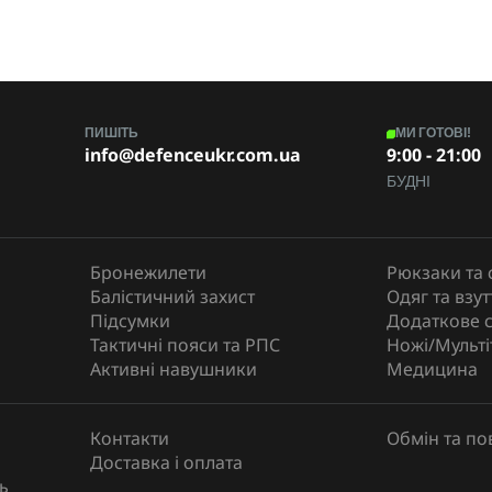
Без підсумків
Плитоноска Warmor Gen.6 Хижак
ніверсальний S-XL (регулюється позаду та на
плечах)
ПИШІТЬ
МИ ГОТОВІ!
info@defenceukr.com.ua
9:00 - 21:00
1,3 кг
БУДНІ
Без підсумків
Cordura 1000 (надміцна тканина, стійка до
стирання (понад 50 000 циклів), не горить, не
Бронежилети
Рюкзаки та 
видно в ПНВ, вологостійка)
Балістичний захист
Одяг та взут
Підсумки
Додаткове 
250 х 300
Тактичні пояси та РПС
Ножі/Мульті
Активні навушники
Медицина
SPECPROM
Контакти
Обмін та п
Доставка і оплата
ь