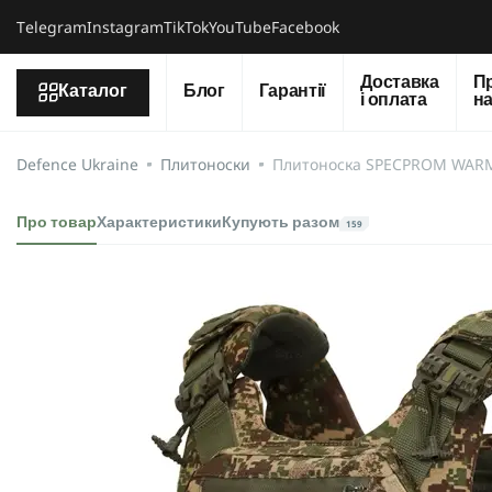
Тelegram
Instagram
TikTok
YouTube
Facebook
Доставка
П
Каталог
Блог
Гарантії
і оплата
н
Defence Ukraine
Плитоноски
Плитоноска SPECPROM WARM
Про товар
Характеристики
Купують разом
159