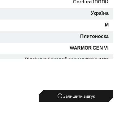
Cordura 1000D
Е), бічні пакети — 150×300 мм
OLLE
по всьому периметру
Україна
талія) — 4 точки скидання
М
Плитоноска
мм), фіксація Velcro
WARMOR GEN VI
ї
ні зигзагоподібною строчкою
Відсік під боковий захист 150 х 300
(продовгуватий)
оліамідні стропи та паракорд
150х300 мм
овхувальна кишеня YKK
Унісекс
Залишити відгук
M.O.L.L.E.
Плечова та бічна система швидкого скидання
Хижак