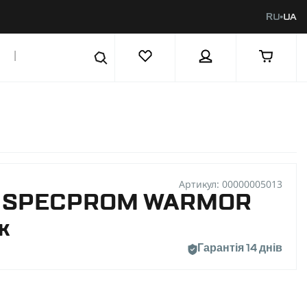
RU
UA
|
Артикул: 00000005013
ка SPECPROM WARMOR
к
Гарантія 14 днів