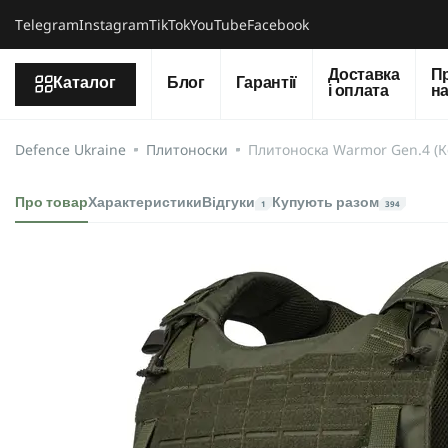
Тelegram
Instagram
TikTok
YouTube
Facebook
Доставка
П
Каталог
Блог
Гарантії
і оплата
н
Defence Ukraine
Плитоноски
Плитоноска Warmor Gen.4 (К
Про товар
Характеристики
Відгуки
Купують разом
1
394