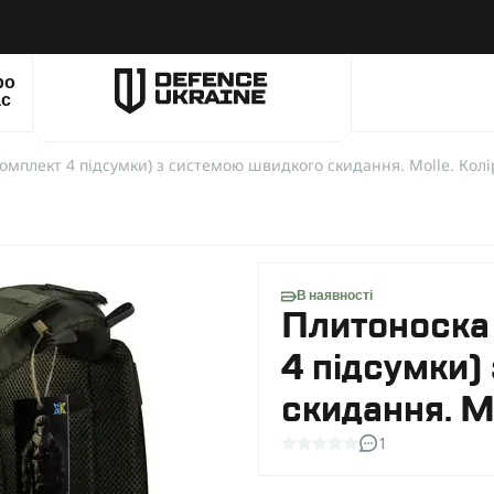
ро
ас
омплект 4 підсумки) з системою швидкого скидання. Molle. Кол
В наявності
Плитоноска
4 підсумки)
скидання. M
1