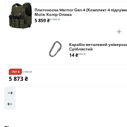
Плитоноска Warmor Gen.4 (Комплект 4 підсумк
Molle. Колір Олива
5 859 ₴
6 300 ₴
Карабін металевий універсал
Cріблястий
14 ₴
280 ₴
-707 ₴
6 580 ₴
5 873 ₴