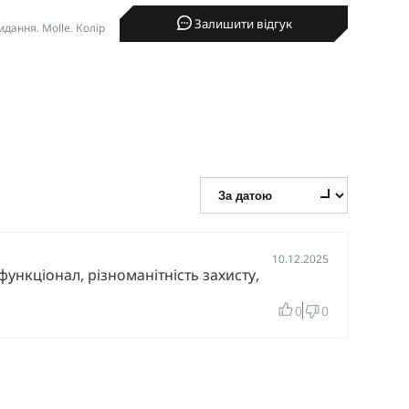
Залишити відгук
дання. Molle. Колір
10.12.2025
функціонал, різноманітність захисту,
0
0