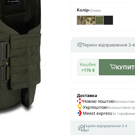
Олива
Колір
Термін відправлення 3-4
Кешбек
КУПИТ
+176 ₴
Доставка
Новою поштою
Безкоштовна
Укрпоштою
Безкоштовно пр
Meest express
За тарифами
Термін відправлення 3-4
дні