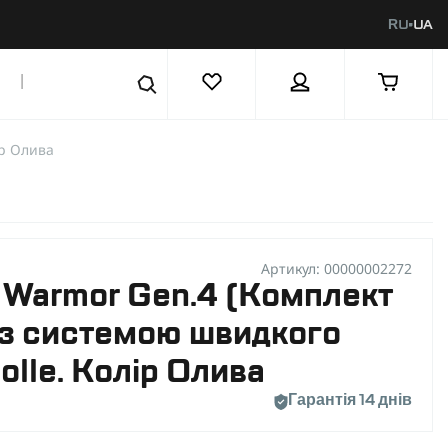
RU
UA
|
ір Олива
Артикул: 00000002272
 Warmor Gen.4 (Комплект
 з системою швидкого
olle. Колір Олива
Гарантія 14 днів