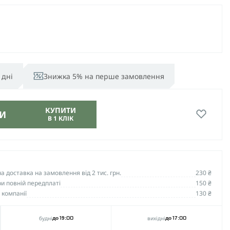
 дні
Знижка 5% на перше замовлення
КУПИТИ
И
В 1 КЛІК
 доставка на замовлення від 2 тис. грн.
230 ₴
и повній передплаті
150 ₴
 компанії
130 ₴
будні
вихідні
до 19:00
до 17:00