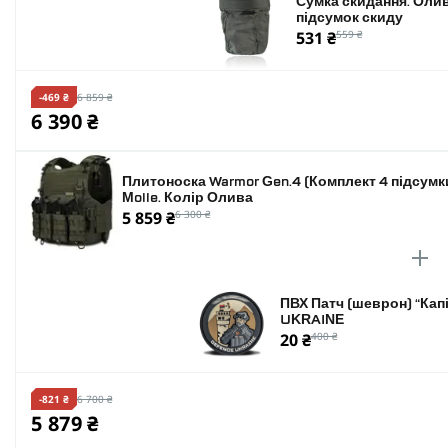
Сумка скидання. Олив
Матеріал плитоноски
підсумок скиду
531 ₴
559 ₴
Для бронеплит розміром (мм)
-469 ₴
6 859 ₴
6 390 ₴
Виробник
Плитоноска Warmor Gen.4 (Комплект 4 підсумк
Molle. Колір Олива
5 859 ₴
6 300 ₴
ПВХ Патч (шеврон) “Ка
UKRAINE
20 ₴
400 ₴
-821 ₴
6 700 ₴
5 879 ₴