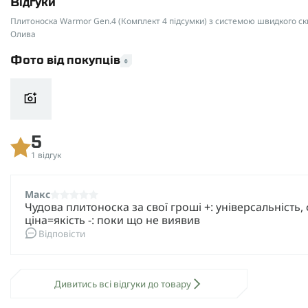
Відгуки
Плитоноска Warmor Gen.4 (Комплект 4 підсумки) з системою швидкого ски
Олива
Фото від покупців
0
5
1 відгук
Макс
Чудова плитоноска за свої гроші +: універсальність, 
ціна=якість -: поки що не виявив
Відповісти
Дивитись всі відгуки до товару