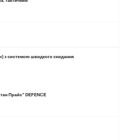
а, тактичний
Cordura 1000 (надміцна тканина, стійка до
стирання (понад 50 000 циклів), не горить, не
видно в ПНВ, вологостійка)
250 x 300 мм або 270 x 350 мм (зі скошеними
кутами Type E)
WARMOR
и) з системою швидкого скидання.
пітан Прайс” DEFENCE