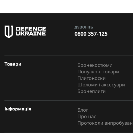
ДЗВОНІТЬ
0800 357-125
Бронекостюми
Товари
Популярні товари
Плитоноски
Шоломи і аксесуари
Бронеплити
Блог
Інформація
Про нас
Протоколи випробуван