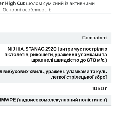
r High Cut
шолом сумісний із активними
 Основні особливості:
ладання дротів ПНБ та іншого обладнання —
ик забезпечує рівномірний розподіл тиску,
Combatant
лову.
NIJ IIIA, STANAG 2920 (витримує постріли з
окоеластичної поліетиленової смоли, вони не
пістолетів, рикошети, ураження уламками та
тиляцію та адаптацію під анатомічні
шрапнелі швидкістю до 670 м/с.)
 ефективніше розподіляє енергію удару в
д вибухових хвиль, уражень уламками та куль
легкої стрілецької зброї
м'яті.
1050 г
MWPE (надвисокомолекулярний поліетилен)
ого араміду
Україна
Шолом військовий