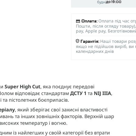
будні
до 19:00
Оплата під час о
Оплата:
Пошти, після огляду товару
pay, Apple pay, Безготівков
Наші товари роз
Гарантія:
якщо не підійшов виріб, ви
календарних днів
ки
Super High Cut
, яка поєднує передові
. Шолом відповідає стандартам
ДСТУ 1
та
NIJ IIIA
,
 та пістолетних боєприпасів.
еріалу
, який зберігає свої захисні властивості
ивань та інших зовнішніх факторів. Верхній шар
високих температур і вогню.
дним із найлегших у своїй категорії без втрати