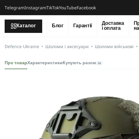
Тelegram
Instagram
TikTok
YouTube
Facebook
Доставка
П
Каталог
Блог
Гарантії
і оплата
н
Defence Ukraine
Шоломи і аксесуари
Шоломи військові
Про товар
Характеристики
Купують разом
78