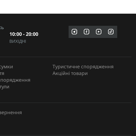
СЬ
10:00 - 20:00
ВИХІДНІ
сумки
Туристичне спорядження
тя
Акційні товари
спорядження
тули
овернення