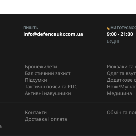
ПИШІТЬ
МИ ГОТУЄМО
info@defenceukr.com.ua
9:00 - 21:00
БУДНІ
Бронежилети
Рюкзаки та 
Балістичний захист
Одяг та взут
Підсумки
Додаткове 
Тактичні пояси та РПС
Ножі/Мульті
Активні навушники
Медицина
Контакти
Обмін та п
Доставка і оплата
ь