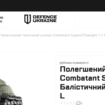
ро
ас
Немає в наявності
Полегшений
Combatant S
Балістичний 
L
0