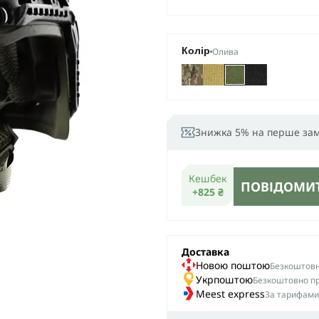
Олива
Колір
Знижка 5% на перше за
Кешбек
ПОВІДОМИТ
+825 ₴
Доставка
Новою поштою
Безкоштовна
Укрпоштою
Безкоштовно пр
Meest express
За тарифами