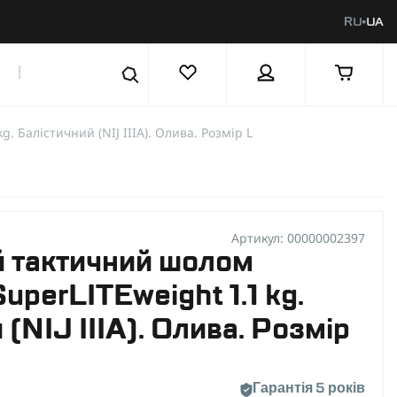
RU
UA
|
Полегшений тактичний шолом Combatant SuperLITEweight 1.1 kg. Балістичний (NIJ IIIA). Олива. Розмір L
Артикул: 00000002397
 тактичний шолом
uperLITEweight 1.1 kg.
(NIJ IIIA). Олива. Розмір
Гарантія 5 років