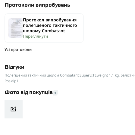
Модель
Кріплення:
BOA+ (з металевим тросиком), 4-точкове
Протоколи випробувань
Система амортизації:
3D-подушки з поліетиленової
Підвісна система
Протокол випробування
Особливості:
рейки ARC із трасою для дротів ПНБ, ст
полегшеного тактичного
Колір
шолому Combatant
Шолом SuperLITEweight
— це легкість, адаптивність і
Переглянути
Кріплення
П
найекстремальніших умовах.
Оберіть справжній тактичний захист нового покоління
Усі протоколи
Тип шолому
Розмір
Відгуки
Полегшений тактичний шолом Combatant SuperLITEweight 1.1 kg. Балістични
Розмір L
Фото від покупців
0