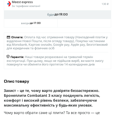
Meest express
130 ₴
За тарифами компанії
будні
до 19:00
вихідні
до 17:00
Оплата під час отримання товару (Накладений платіж у
Оплата:
відділенні Нової Пошти, після огляду товару), Покупка частинами
від Monobank, Картою онлайн, Google pay, Apple pay, Безготівковий
для юридичних та фізичних осіб
Наші товари розраховані на тривалий термін
Гарантія:
експлуатації. При цьому, якщо не підійшов виріб, ви маєте змогу
повернути чи обміняти його протягом 14 календарних днів
Опис товару
Захист – це те, чому варто довіряти беззастережно.
Бронеплити Combatant 3 класу поєднують легкість,
комфорт і високий рівень безпеки, забезпечуючи
максимальну ефективність у будь-яких умовах.
Чому варто обрати саме ці плити? Та все просто — це