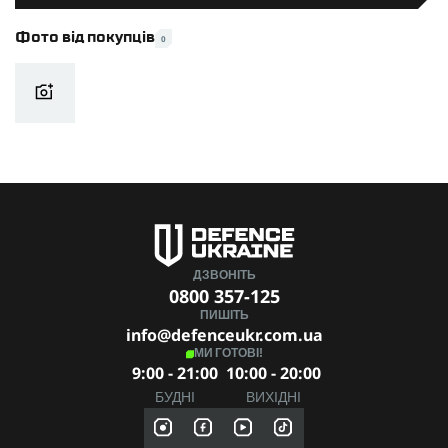
Розмір бронеплит за стандартами
L (26x33)
Фото від покупців
0
EU/NATO
Виробник
Combatant
Розмір
L
ДЗВОНІТЬ
0800 357-125
ПИШІТЬ
info@defenceukr.com.ua
МИ ГОТОВІ!
9:00 - 21:00
10:00 - 20:00
БУДНІ
ВИХІДНІ