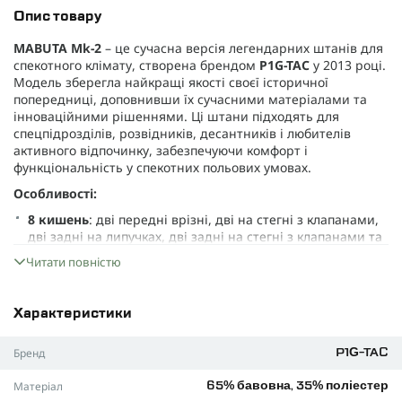
Опис товару
MABUTA Mk-2
– це сучасна версія легендарних штанів для
спекотного клімату, створена брендом
P1G-TAC
у 2013 році.
Модель зберегла найкращі якості своєї історичної
попередниці, доповнивши їх сучасними матеріалами та
інноваційними рішеннями. Ці штани підходять для
спецпідрозділів, розвідників, десантників і любителів
активного відпочинку, забезпечуючи комфорт і
функціональність у спекотних польових умовах.
Особливості:
8 кишень
: дві передні врізні, дві на стегні з клапанами,
дві задні на липучках, дві задні на стегні з клапанами та
гумками для регулювання.
Читати повністю
Широкий пояс із демпферною вставкою
: забезпечує
комфорт і поглинання вологи.
Характеристики
Регулювання ширини штанини
: манжети на липучках
захищають від бруду та піску.
Бренд
P1G-TAC
Інтегровані зйомні наколінники
: з пластиковим верхом
і демпферною підкладкою, регулюються вертикально та
Матеріал
65% бавовна, 35% поліестер
горизонтально.