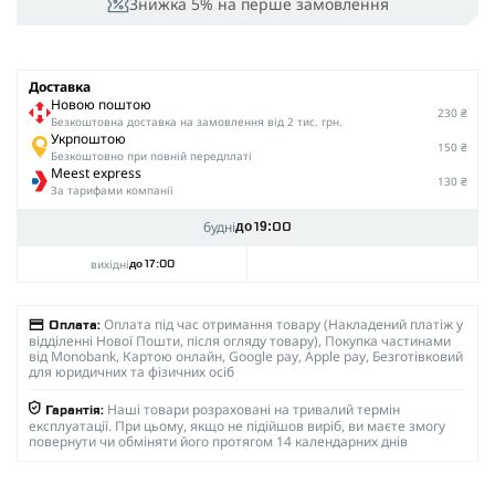
Знижка 5% на перше замовлення
Доставка
Новою поштою
230 ₴
Безкоштовна доставка на замовлення від 2 тис. грн.
Укрпоштою
150 ₴
Безкоштовно при повній передплаті
Meest express
130 ₴
За тарифами компанії
будні
до 19:00
вихідні
до 17:00
Оплата під час отримання товару (Накладений платіж у
Оплата:
відділенні Нової Пошти, після огляду товару), Покупка частинами
від Monobank, Картою онлайн, Google pay, Apple pay, Безготівковий
для юридичних та фізичних осіб
Наші товари розраховані на тривалий термін
Гарантія:
експлуатації. При цьому, якщо не підійшов виріб, ви маєте змогу
повернути чи обміняти його протягом 14 календарних днів