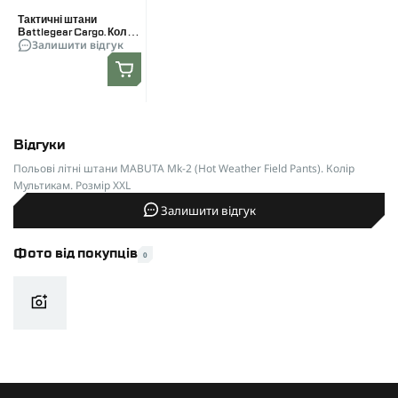
Тактичні штани
Battlegear Cargo. Колір
Залишити відгук
Піксель. Розмір XXL
Відгуки
Польові літні штани MABUTA Mk-2 (Hot Weather Field Pants). Колір
Мультикам. Розмір XXL
Залишити відгук
Фото від покупців
0