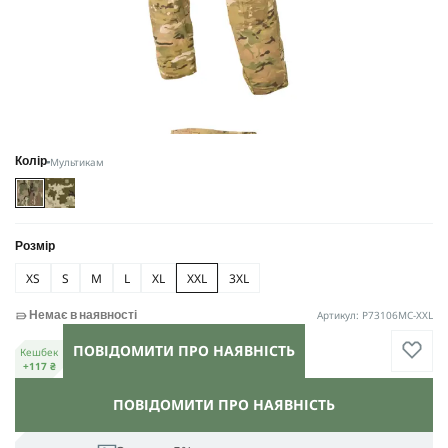
Мультикам
Колір
Розмір
XS
S
M
L
XL
XXL
3XL
Артикул: P73106MC-XXL
Немає в наявності
ПОВІДОМИТИ ПРО НАЯВНІСТЬ
Кешбек
+117 ₴
ПОВІДОМИТИ ПРО НАЯВНІСТЬ