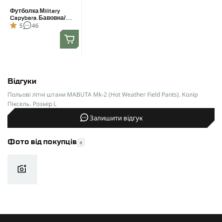
Футболка Military
Capybara. Бавовна/
5
46
еластан. Олива. Розмір
L
Відгуки
Польові літні штани MABUTA Mk-2 (Hot Weather Field Pants). Колір
Піксель. Розмір L
Залишити відгук
Фото від покупців
0