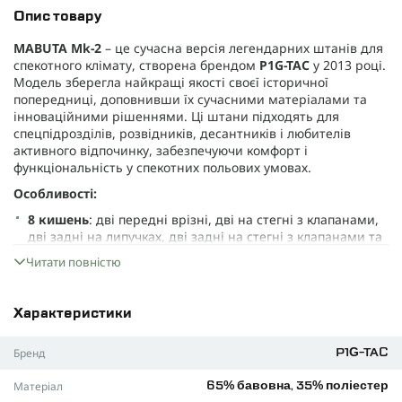
Опис товару
MABUTA Mk-2
– це сучасна версія легендарних штанів для
спекотного клімату, створена брендом
P1G-TAC
у 2013 році.
Модель зберегла найкращі якості своєї історичної
попередниці, доповнивши їх сучасними матеріалами та
інноваційними рішеннями. Ці штани підходять для
спецпідрозділів, розвідників, десантників і любителів
активного відпочинку, забезпечуючи комфорт і
функціональність у спекотних польових умовах.
Особливості:
8 кишень
: дві передні врізні, дві на стегні з клапанами,
дві задні на липучках, дві задні на стегні з клапанами та
гумками для регулювання.
Читати повністю
Широкий пояс із демпферною вставкою
: забезпечує
комфорт і поглинання вологи.
Характеристики
Регулювання ширини штанини
: манжети на липучках
захищають від бруду та піску.
Бренд
P1G-TAC
Інтегровані зйомні наколінники
: з пластиковим верхом
і демпферною підкладкою, регулюються вертикально та
Матеріал
65% бавовна, 35% поліестер
горизонтально.