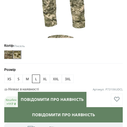
Піксель
Колір
Розмір
XS
S
M
L
XL
XXL
3XL
Артикул: P73106UDCL
Немає в наявності
ПОВІДОМИТИ ПРО НАЯВНІСТЬ
Кешбек
+117 ₴
ПОВІДОМИТИ ПРО НАЯВНІСТЬ