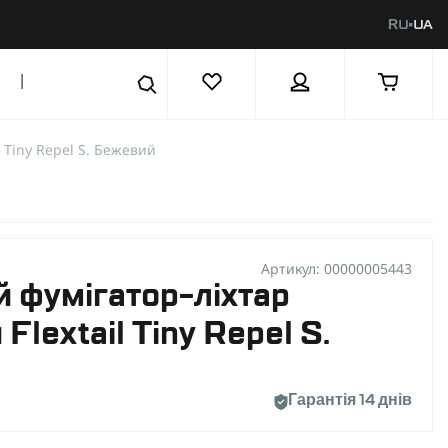
RU
UA
|
 Tiny Repel S. Бежевий
Артикул: 00000005443
 фумігатор-ліхтар
Flextail Tiny Repel S.
Гарантія 14 днів