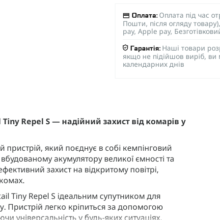
Оплата під час о
Оплата:
Пошти, після огляду товару
pay, Apple pay, Безготівков
Наші товари роз
Гарантія:
якщо не підійшов виріб, ви
календарних днів
Tiny Repel S — надійний захист від комарів у
ий пристрій, який поєднує в собі кемпінговий
и вбудованому акумулятору великої ємності та
ефективний захист на відкритому повітрі,
комах.
ail Tiny Repel S ідеальним супутником для
ку. Пристрій легко кріпиться за допомогою
чи універсальність у будь-яких ситуаціях.