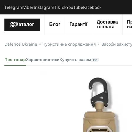
Тelegram
Viber
Instagram
TikTok
YouTube
Facebook
Доставка
П
Каталог
Блог
Гарантії
і оплата
н
Defence Ukraine
Туристичне спорядження
Засоби захисту
Про товар
Характеристики
Купують разом
138