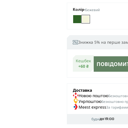
Бежевий
Колір
Знижка 5% на перше за
Кешбек
ПОВІДОМИТ
+60 ₴
Доставка
Новою поштою
Безкоштовна
Укрпоштою
Безкоштовно пр
Meest express
За тарифами
будні
до 19:00