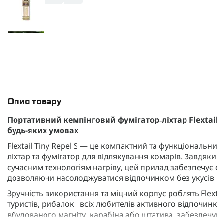
Опис товару
Портативний кемпінговий фумігатор‑ліхтар Flextail 
будь-яких умовах
Flextail Tiny Repel S — це компактний та функціональн
ліхтар та фумігатор для відлякування комарів. Завдяк
сучасним технологіям нагріву, цей прилад забезпечує 
дозволяючи насолоджуватися відпочинком без укусів 
Зручність використання та міцний корпус роблять Flext
туристів, рибалок і всіх любителів активного відпочин
вбудованого магніту, карабіна або штатива, забезпечую