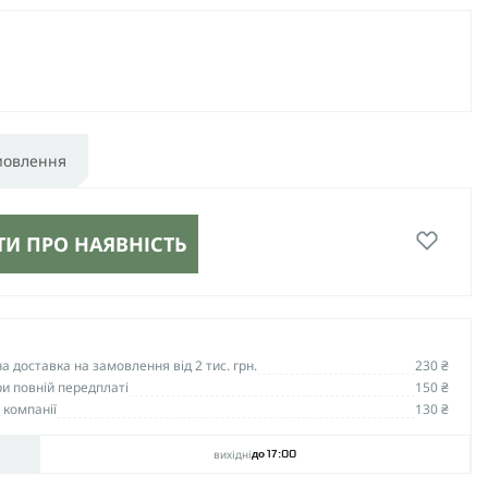
мовлення
И ПРО НАЯВНІСТЬ
 доставка на замовлення від 2 тис. грн.
230 ₴
и повній передплаті
150 ₴
 компанії
130 ₴
вихідні
до 17:00