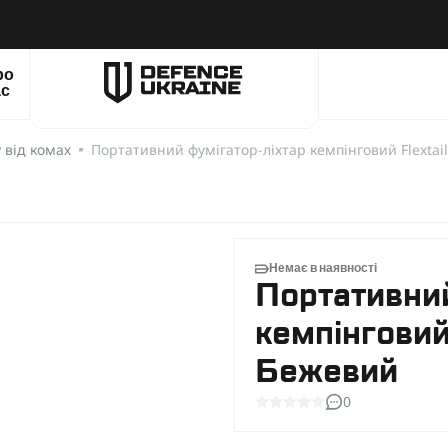
ро
ас
 від комах
Портативний фумігатор-ліхтар кемпінговий Flextail
Немає в наявності
Портативний
кемпінговий 
Бежевий
0