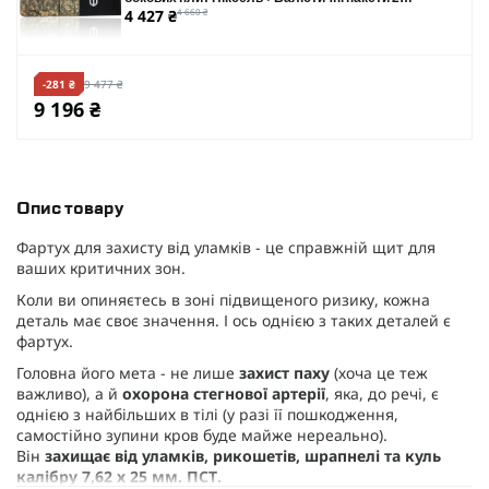
4 427 ₴
4 660 ₴
класу захисту
-281 ₴
9 477 ₴
9 196 ₴
Опис товару
Фартух для захисту від уламків - це справжній щит для
ваших критичних зон.
Коли ви опиняєтесь в зоні підвищеного ризику, кожна
деталь має своє значення. І ось однією з таких деталей є
фартух.
Головна його мета - не лише
захист паху
(хоча це теж
важливо), а й
охорона стегнової артерії
, яка, до речі, є
однією з найбільших в тілі (у разі її пошкодження,
самостійно зупини кров буде майже нереально).
Він
захищає від уламків, рикошетів, шрапнелі та куль
калібру 7,62 х 25 мм. ПСТ.