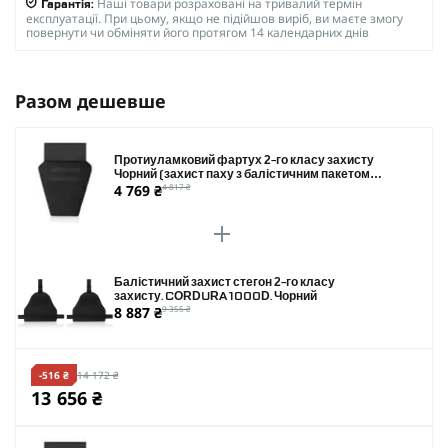
Наші товари розраховані на тривалий термін
Гарантія:
експлуатації. При цьому, якщо не підійшов виріб, ви маєте змогу
повернути чи обміняти його протягом 14 календарних днів
Разом дешевше
Протиуламковий фартух 2-го класу захисту
Чорний (захист паху з балістичним пакетом)
4 769 ₴
4 817 ₴
Розмір L
Балістичний захист стегон 2-го класу
захисту. CORDURA 1000D. Чорний
8 887 ₴
9 355 ₴
-516 ₴
14 172 ₴
13 656 ₴