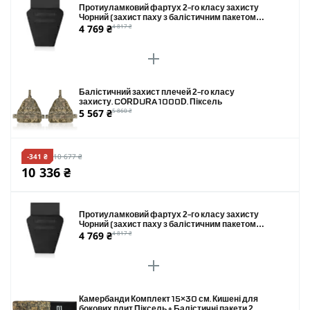
Протиуламковий фартух 2-го класу захисту
Чорний (захист паху з балістичним пакетом)
4 769 ₴
4 817 ₴
Розмір L
Балістичний захист плечей 2-го класу
захисту. CORDURA 1000D. Піксель
5 567 ₴
5 860 ₴
-341 ₴
10 677 ₴
10 336 ₴
Протиуламковий фартух 2-го класу захисту
Чорний (захист паху з балістичним пакетом)
4 769 ₴
4 817 ₴
Розмір L
Камербанди Комплект 15×30 см. Кишені для
бокових плит Піксель + Балістичні пакети 2