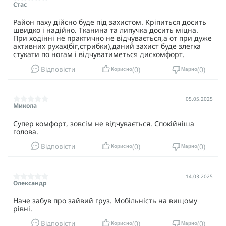
Стас
Район паху дійсно буде під захистом. Кріпиться досить
швидко і надійно. Тканина та липучка досить міцна.
При ходінні не практично не відчувається,а от при дуже
активних рухах(біг,стрибки),даний захист буде злегка
стукати по ногам і відчуватиметься дискомфорт.
0
0
Відповісти
Корисно
Марно
05.05.2025
Микола
Супер комфорт, зовсім не відчувається. Спокійніша
голова.
0
0
Відповісти
Корисно
Марно
14.03.2025
Олександр
Наче забув про зайвий груз. Мобільність на вищому
рівні.
0
0
Відповісти
Корисно
Марно