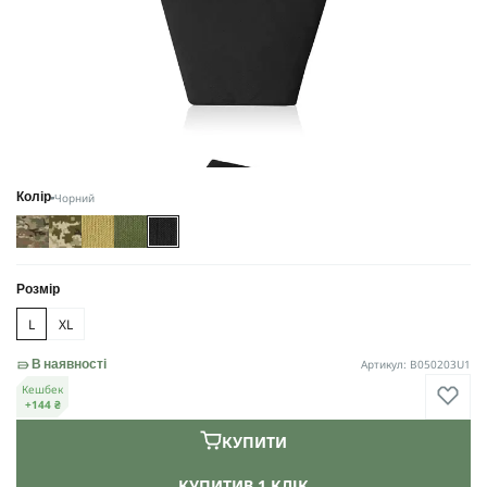
Чорний
Колір
Розмір
L
XL
Артикул: B050203U1
В наявності
Кешбек
+144 ₴
КУПИТИ
КУПИТИ
В 1 КЛІК