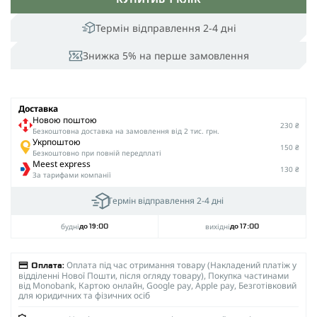
Термін відправлення 2-4 дні
Знижка 5% на перше замовлення
Доставка
Новою поштою
230 ₴
Безкоштовна доставка на замовлення від 2 тис. грн.
Укрпоштою
150 ₴
Безкоштовно при повній передплаті
Meest express
130 ₴
За тарифами компанії
Термін відправлення 2-4 дні
будні
вихідні
до 19:00
до 17:00
Оплата під час отримання товару (Накладений платіж у
Оплата:
відділенні Нової Пошти, після огляду товару), Покупка частинами
від Monobank, Картою онлайн, Google pay, Apple pay, Безготівковий
для юридичних та фізичних осіб