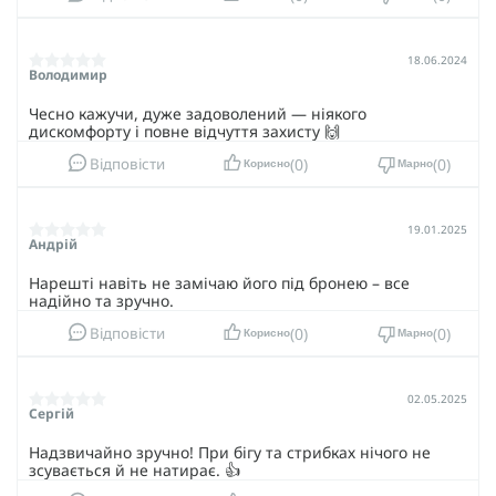
18.06.2024
Володимир
Чесно кажучи, дуже задоволений — ніякого
дискомфорту і повне відчуття захисту 🙌
0
0
Відповісти
Корисно
Марно
19.01.2025
Андрій
Нарешті навіть не замічаю його під бронею – все
надійно та зручно.
0
0
Відповісти
Корисно
Марно
02.05.2025
Сергій
Надзвичайно зручно! При бігу та стрибках нічого не
зсувається й не натирає. 👍