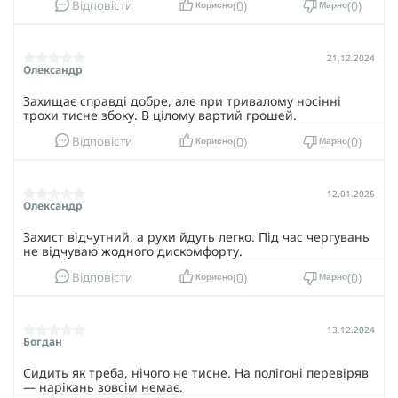
0
0
Відповісти
Корисно
Марно
21.12.2024
Олександр
Захищає справді добре, але при тривалому носінні
трохи тисне збоку. В цілому вартий грошей.
0
0
Відповісти
Корисно
Марно
12.01.2025
Олександр
Захист відчутний, а рухи йдуть легко. Під час чергувань
не відчуваю жодного дискомфорту.
0
0
Відповісти
Корисно
Марно
13.12.2024
Богдан
Сидить як треба, нічого не тисне. На полігоні перевіряв
— нарікань зовсім немає.