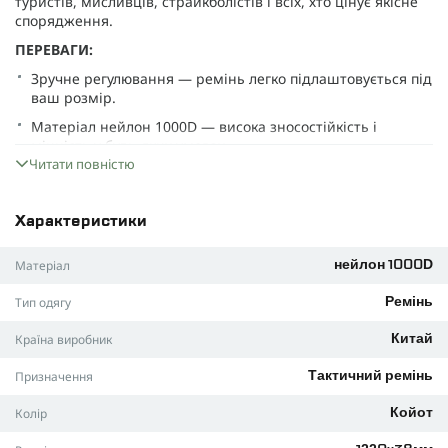
туристів, мисливців, страйкболістів і всіх, хто цінує якісне
спорядження.
ПЕРЕВАГИ:
Зручне регулювання — ремінь легко підлаштовується під
ваш розмір.
Матеріал нейлон 1000D — висока зносостійкість і
міцність у будь-яких умовах.
Читати повністю
Магнітна металева пряжка типу «Кобра» — швидке
застібання й розстібання однією рукою.
Витримує великі навантаження — підходить для
Характеристики
тактичних і розвантажувальних поясів ВСУ.
Матеріал
нейлон 1000D
Багатофункціональний — для військової служби,
активного відпочинку чи повсякденного носіння.
Тип одягу
Ремінь
ХАРАКТЕРИСТИКИ:
Країна виробник
Китай
Матеріал ременя: нейлон 1000D
Матеріал пряжки: цинковий сплав
Призначення
Тактичний ремінь
Довжина: 122 см
Колір
Койот
Ширина: 3,8 см