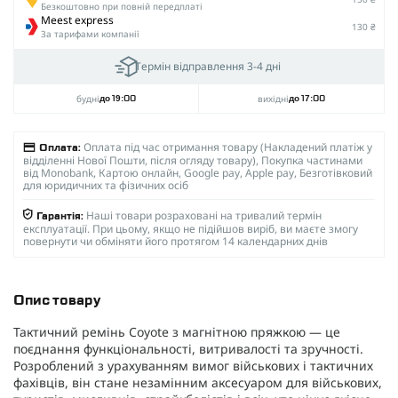
Безкоштовно при повній передплаті
Meest express
130 ₴
За тарифами компанії
Термін відправлення 3-4 дні
будні
вихідні
до 19:00
до 17:00
Оплата під час отримання товару (Накладений платіж у
Оплата:
відділенні Нової Пошти, після огляду товару), Покупка частинами
від Monobank, Картою онлайн, Google pay, Apple pay, Безготівковий
для юридичних та фізичних осіб
Наші товари розраховані на тривалий термін
Гарантія:
експлуатації. При цьому, якщо не підійшов виріб, ви маєте змогу
повернути чи обміняти його протягом 14 календарних днів
Опис товару
Тактичний ремінь Coyote з магнітною пряжкою — це
поєднання функціональності, витривалості та зручності.
Розроблений з урахуванням вимог військових і тактичних
фахівців, він стане незамінним аксесуаром для військових,