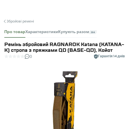
Збройові ремені
Про товар
Характеристики
Купують разом
384
Ремінь збройовий RAGNAROK Katana (KATANA-
К) стропа з пряжками QD (BASE-QD), Койот
0
Гарантія 14 днів