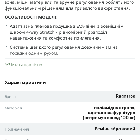
зона, міцні матеріали та зручне регулювання роблять його
функціональним рішенням для тривалого використання.
ОСОБЛИВОСТІ МОДЕЛІ:
Адаптивна плечова подушка з EVA-піни із зовнішнім
шаром 4-way Stretch - рівномірний розподіл
навантаження та комфортне прилягання.
Система швидкого регулювання довжини – зміна
посадки одним рухом.
Міцна ацеталова фурнітура Woojin, стійка до ударних
Читати повністю
навантажень та зносу.
Універсальні кріплення: базові поліамідні стропи;
можливість встановлення карабінів Ghost Hook або QD-
Характеристики
антабок (залежно від модифікації).
Бренд
Ragnarok
Підходить для більшості моделей серії AK, AR та
сумісних платформ.
Матеріал
поліамідна стропа,
ХАРАКТЕРИСТИКИ:
ацеталова фурнітура
(витримує понад 100 кг)
Матеріал стропи: поліамід
Призначення
Ремінь збройовий
Фурнітура: ацетал Woojin (навантаження понад 100 кг)