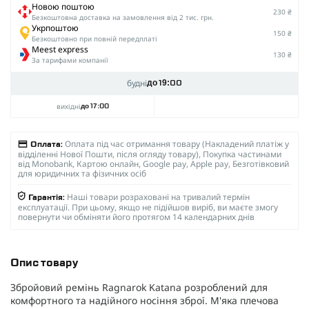
Новою поштою
230 ₴
Безкоштовна доставка на замовлення від 2 тис. грн.
Укрпоштою
150 ₴
Безкоштовно при повній передплаті
Meest express
130 ₴
За тарифами компанії
будні
до 19:00
вихідні
до 17:00
Оплата під час отримання товару (Накладений платіж у
Оплата:
відділенні Нової Пошти, після огляду товару), Покупка частинами
від Monobank, Картою онлайн, Google pay, Apple pay, Безготівковий
для юридичних та фізичних осіб
Наші товари розраховані на тривалий термін
Гарантія:
експлуатації. При цьому, якщо не підійшов виріб, ви маєте змогу
повернути чи обміняти його протягом 14 календарних днів
Опис товару
Збройовий ремінь Ragnarok Katana розроблений для
комфортного та надійного носіння зброї. М'яка плечова