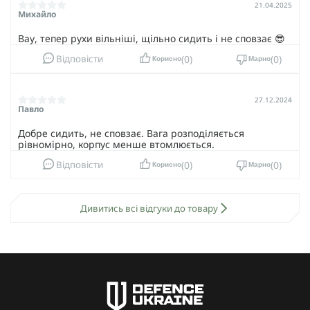
21.04.2025
Михайло
Вау, тепер рухи вільніші, щільно сидить і не сповзає 😎
0
0
Відповісти
Корисно
Марно
27.12.2024
Павло
Добре сидить, не сповзає. Вага розподіляється
рівномірно, корпус менше втомлюється.
0
0
Відповісти
Корисно
Марно
Дивитись всі відгуки до товару