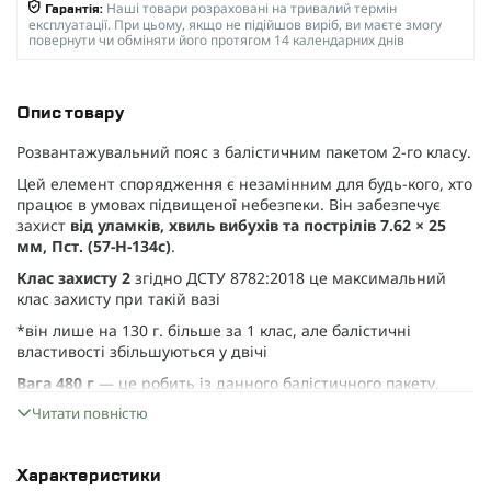
Наші товари розраховані на тривалий термін
Гарантія:
експлуатації. При цьому, якщо не підійшов виріб, ви маєте змогу
повернути чи обміняти його протягом 14 календарних днів
Опис товару
Розвантажувальний пояс з балістичним пакетом 2-го класу.
Цей елемент спорядження є незамінним для будь-кого, хто
працює в умовах підвищеної небезпеки. Він забезпечує
захист
від уламків, хвиль вибухів та пострілів 7.62 × 25
мм, Пст. (57-Н-134с)
.
Клас захисту 2
згідно ДСТУ 8782:2018 це максимальний
клас захисту при такій вазі
*він лише на 130 г. більше за 1 клас, але балістичні
властивості збільшуються у двічі
Вага 480 г
— це робить із данного балістичного пакету,
найлегший по вазі та найпередовіший спосіб захисту від
Читати повністю
уламків та рикошетів, цієї ваги ми досягли використовуючи
лише найякісніший НВМПЕ (над високомолекулярний
поліетилен) із Ізраїлю, Нідерландів, США, та Китаю.
Характеристики