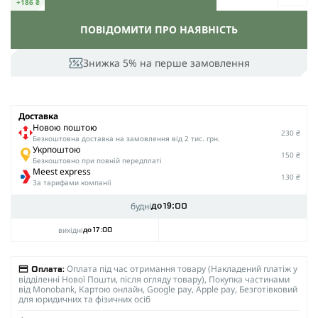
+186 ₴
ПОВІДОМИТИ ПРО НАЯВНІСТЬ
Знижка 5% на перше замовлення
Доставка
Новою поштою
230 ₴
Безкоштовна доставка на замовлення від 2 тис. грн.
Укрпоштою
150 ₴
Безкоштовно при повній передплаті
Meest express
130 ₴
За тарифами компанії
будні
до 19:00
вихідні
до 17:00
Оплата під час отримання товару (Накладений платіж у
Оплата:
відділенні Нової Пошти, після огляду товару), Покупка частинами
від Monobank, Картою онлайн, Google pay, Apple pay, Безготівковий
для юридичних та фізичних осіб