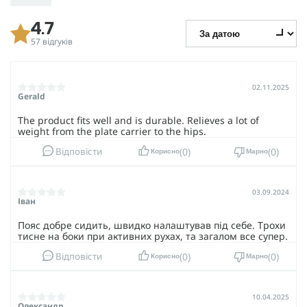
4.7
57 відгуків
02.11.2025
Gerald
The product fits well and is durable. Relieves a lot of
weight from the plate carrier to the hips.
0
0
Відповісти
Корисно
Марно
03.09.2024
Іван
Пояс добре сидить, швидко налаштував під себе. Трохи
тисне на боки при активних рухах, та загалом все супер.
0
0
Відповісти
Корисно
Марно
10.04.2025
Олександр