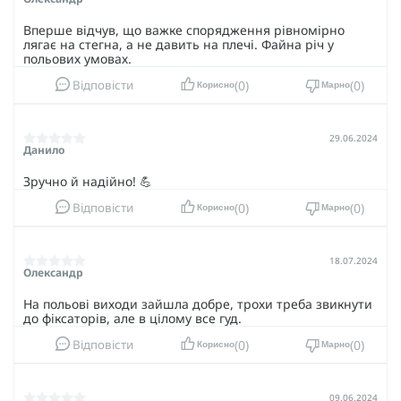
Вперше відчув, що важке спорядження рівномірно
лягає на стегна, а не давить на плечі. Файна річ у
польових умовах.
0
0
Відповісти
Корисно
Марно
29.06.2024
Данило
Зручно й надійно! 💪
0
0
Відповісти
Корисно
Марно
18.07.2024
Олександр
На польові виходи зайшла добре, трохи треба звикнути
до фіксаторів, але в цілому все гуд.
0
0
Відповісти
Корисно
Марно
09.06.2024