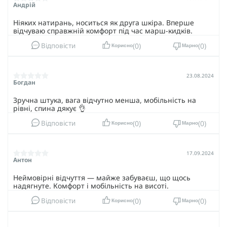
Андрій
Ніяких натирань, носиться як друга шкіра. Вперше
відчуваю справжній комфорт під час марш-кидків.
0
0
Відповісти
Корисно
Марно
23.08.2024
Богдан
Зручна штука, вага відчутно менша, мобільність на
рівні, спина дякує 👌
0
0
Відповісти
Корисно
Марно
17.09.2024
Антон
Неймовірні відчуття — майже забуваєш, що щось
надягнуте. Комфорт і мобільність на висоті.
0
0
Відповісти
Корисно
Марно