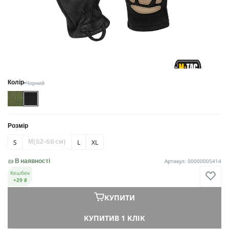
Чорний
Колір
Розмір
S
L
XL
M
(52-56 см)
Артикул: 00000005414
В наявності
Кешбек
+29 ₴
КУПИТИ
КУПИТИ
В 1 КЛІК