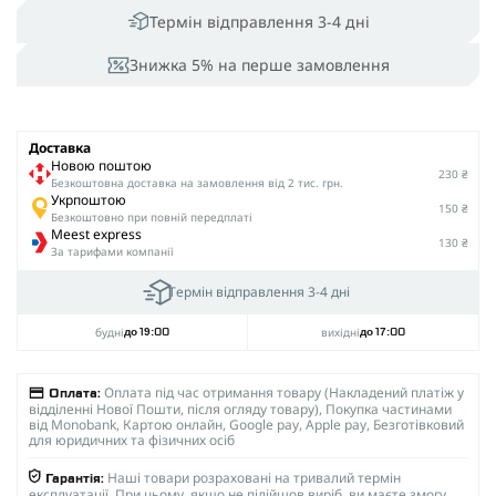
Термін відправлення 3-4 дні
Знижка 5% на перше замовлення
Доставка
Новою поштою
230 ₴
Безкоштовна доставка на замовлення від 2 тис. грн.
Укрпоштою
150 ₴
Безкоштовно при повній передплаті
Meest express
130 ₴
За тарифами компанії
Термін відправлення 3-4 дні
будні
вихідні
до 19:00
до 17:00
Оплата під час отримання товару (Накладений платіж у
Оплата:
відділенні Нової Пошти, після огляду товару), Покупка частинами
від Monobank, Картою онлайн, Google pay, Apple pay, Безготівковий
для юридичних та фізичних осіб
Наші товари розраховані на тривалий термін
Гарантія:
експлуатації. При цьому, якщо не підійшов виріб, ви маєте змогу