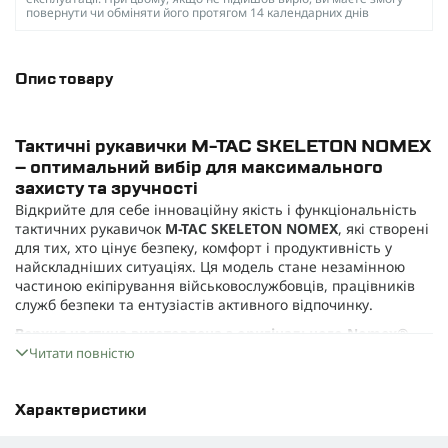
повернути чи обміняти його протягом 14 календарних днів
Опис товару
Тактичні рукавички M-TAC SKELETON NOMEX
– оптимальний вибір для максимального
захисту та зручності
Відкрийте для себе інноваційну якість і функціональність
тактичних рукавичок
M-TAC SKELETON NOMEX
, які створені
для тих, хто цінує безпеку, комфорт і продуктивність у
найскладніших ситуаціях. Ця модель стане незамінною
частиною екіпірування військовослужбовців, працівників
служб безпеки та ентузіастів активного відпочинку.
Верхня частина виготовлена з оригінального Nomex®
від DuPont
– вогнестійкого матеріалу, що використовується
Читати повністю
при виробництві спецодягу для пожежників. Nomex® не
плавиться і не підтримує горіння навіть при дії
екстремальних температур, демонструє виняткову
Характеристики
стійкість до механічних впливів та хімічних речовин.
Завдяки цьому рукавички забезпечують надійний захист