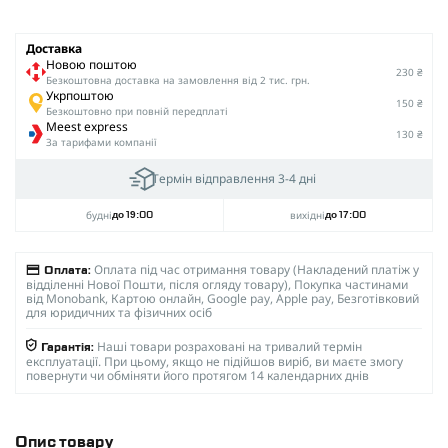
Доставка
Новою поштою
230 ₴
Безкоштовна доставка на замовлення від 2 тис. грн.
Укрпоштою
150 ₴
Безкоштовно при повній передплаті
Meest express
130 ₴
За тарифами компанії
Термін відправлення 3-4 дні
будні
вихідні
до 19:00
до 17:00
Оплата під час отримання товару (Накладений платіж у
Оплата:
відділенні Нової Пошти, після огляду товару), Покупка частинами
від Monobank, Картою онлайн, Google pay, Apple pay, Безготівковий
для юридичних та фізичних осіб
Наші товари розраховані на тривалий термін
Гарантія:
експлуатації. При цьому, якщо не підійшов виріб, ви маєте змогу
повернути чи обміняти його протягом 14 календарних днів
Опис товару