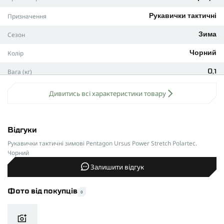
Прогумована протиковзна долоня і пальці
Призначення
Рукавички тактичні
Сенсорні вставки на великому та середньому пальці
Щільна облягаюча посадка для точних завдань
Сезон
Зима
Підходять як самостійні рукавички або як підшар
Колір
Чорний
ХАРАКТЕРИСТИКИ
:
Вага (кг)
0,1
Склад: 53% поліестер, 38% нейлон, 9% еластан
Вид виробу
Рукавички тактичні
Манжета: еластична, низькопрофільна
Дивитись всі характеристики товару
Призначення: тактичні завдання, стрільба, туризм,
Виробник
Pentagon
гірські походи, EDC
Відгуки
Рукавички тактичні зимові Pentagon Ursus Power Stretch Polartec.
Чорний
Залишити відгук
Фото від покупців
0