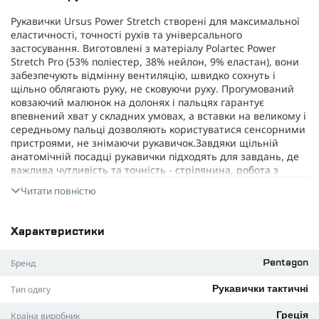
Рукавички Ursus Power Stretch створені для максимальної
еластичності, точності рухів та універсального
застосування. Виготовлені з матеріалу Polartec Power
Stretch Pro (53% поліестер, 38% нейлон, 9% еластан), вони
забезпечують відмінну вентиляцію, швидко сохнуть і
щільно облягають руку, не сковуючи руху. Прогумований
ковзаючий малюнок на долонях і пальцях гарантує
впевнений хват у складних умовах, а вставки на великому і
середньому пальці дозволяють користуватися сенсорними
пристроями, не знімаючи рукавичок.Завдяки щільній
анатомічній посадці рукавички підходять для завдань, де
важлива чутливість та точність - стрілянина, робота з
обладнанням, альпіністські та туристичні активності. Їх
Читати повністю
можна використовувати як самостійний варіант для
помірної погоди або як теплу підкладку під масивніші
зимові рукавички. Низькопрофільна еластична манжета
Характеристики
забезпечує комфортне прилягання та допомагає
утримувати тепло.
Бренд
Pentagon
ПЕРЕВАГИ
:
Тип одягу
Рукавички тактичні
Матеріал Polartec® Power Stretch® Pro (241 г/м²) -
еластичний, дихаючий, швидко сохнучий
Країна виробник
Греція