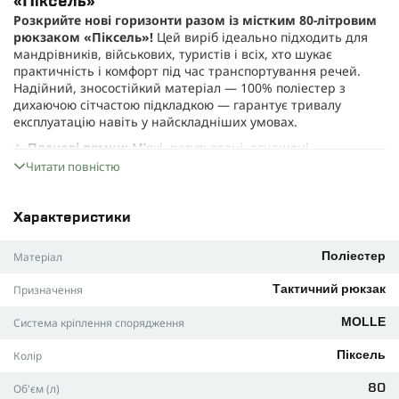
«Піксель»
Розкрийте нові горизонти разом із містким 80-літровим
рюкзаком «Піксель»!
Цей виріб ідеально підходить для
мандрівників, військових, туристів і всіх, хто шукає
практичність і комфорт під час транспортування речей.
Надійний, зносостійкий матеріал —
100% поліестер з
дихаючою сітчастою підкладкою
— гарантує тривалу
експлуатацію навіть у найскладніших умовах.
Плечові лямки:
М'які, регульовані, оснащені
металевими D-подібними кільцями — усе для вашої
Читати повністю
зручності.
Поясний ремінь:
Легко відстібається та регулюється,
Характеристики
забезпечуючи додаткову підтримку під час
навантаження.
Матеріал
Поліестер
Спинка:
Ергономічна з м'якою панеллю, обладнана
великим відділенням з липучкою для гідросистеми —
Призначення
Тактичний рюкзак
максимальний комфорт у дорозі!
Система кріплення спорядження
MOLLE
Відділення:
Простора основна секція з двосторонньою
блискавкою, два передні кишені різних розмірів,
Колір
Піксель
додатковий сітчастий відсік і висувні кишені для
організації всіх ваших речей.
Об'єм (л)
80