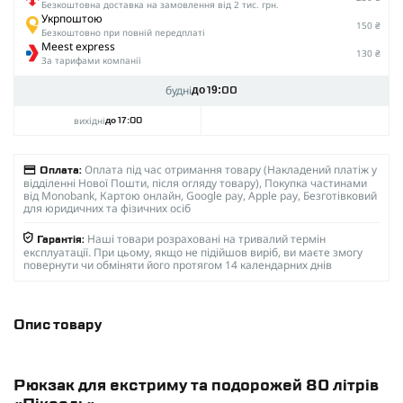
Безкоштовна доставка на замовлення від 2 тис. грн.
Укрпоштою
150 ₴
Безкоштовно при повній передплаті
Meest express
130 ₴
За тарифами компанії
будні
до 19:00
вихідні
до 17:00
Оплата під час отримання товару (Накладений платіж у
Оплата:
відділенні Нової Пошти, після огляду товару), Покупка частинами
від Monobank, Картою онлайн, Google pay, Apple pay, Безготівковий
для юридичних та фізичних осіб
Наші товари розраховані на тривалий термін
Гарантія:
експлуатації. При цьому, якщо не підійшов виріб, ви маєте змогу
повернути чи обміняти його протягом 14 календарних днів
Опис товару
Рюкзак для екстриму та подорожей 80 літрів