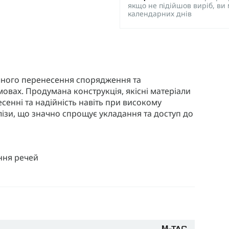
якщо не підійшов виріб, ви
календарних днів
учного перенесення спорядження та
овах. Продумана конструкція, якісні матеріали
енні та надійність навіть при високому
ізи, що значно спрощує укладання та доступ до
ння речей
а
для додаткової фіксації вмісту
йних ременів