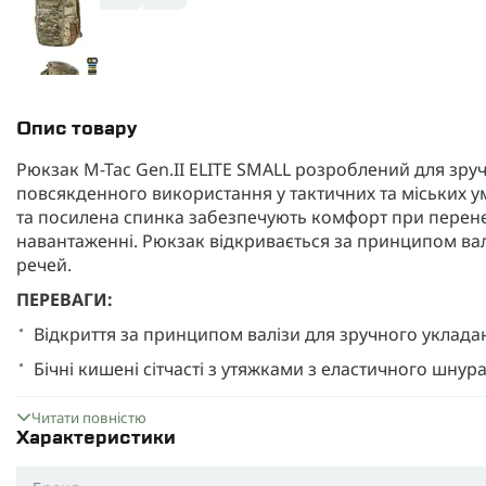
Опис товару
Рюкзак M-Tac Gen.II ELITE SMALL розроблений для зр
повсякденного використання у тактичних та міських ум
та посилена спинка забезпечують комфорт при перенес
навантаженні. Рюкзак відкривається за принципом вал
речей.
ПЕРЕВАГИ:
Відкриття за принципом валізи для зручного уклада
Бічні кишені сітчасті з утяжками з еластичного шнур
Еластичні бічні кріплення, приховані під клапанами, 
Читати повністю
MOLLE-платформи на передній поверхні
Характеристики
Стропи в нижній частині для встановлення компресі