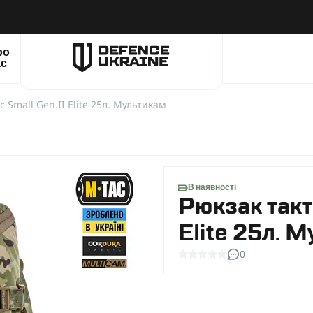
ро
ас
 Small Gen.II Elite 25л. Мультикам
В наявності
Рюкзак такт
Elite 25л. 
0