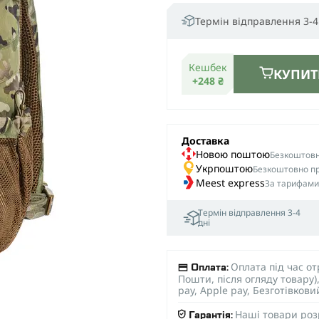
Термін відправлення 3-4
Кешбек
КУПИТ
+248 ₴
Доставка
Новою поштою
Безкоштовна
Укрпоштою
Безкоштовно пр
Meest express
За тарифами
Термін відправлення 3-4
дні
Оплата під час о
Оплата:
Пошти, після огляду товару
pay, Apple pay, Безготівков
Наші товари роз
Гарантія: