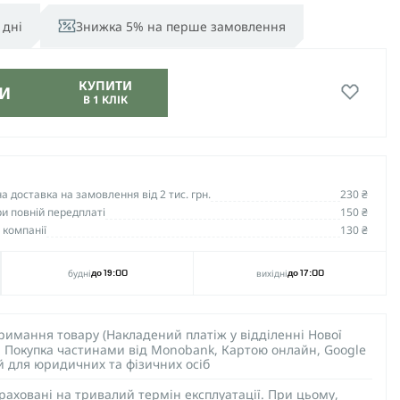
 дні
Знижка 5% на перше замовлення
КУПИТИ
И
В 1 КЛІК
 доставка на замовлення від 2 тис. грн.
230 ₴
и повній передплаті
150 ₴
 компанії
130 ₴
будні
вихідні
до 19:00
до 17:00
тримання товару (Накладений платіж у відділенні Нової
), Покупка частинами від Monobank, Картою онлайн, Google
ий для юридичних та фізичних осіб
раховані на тривалий термін експлуатації. При цьому,