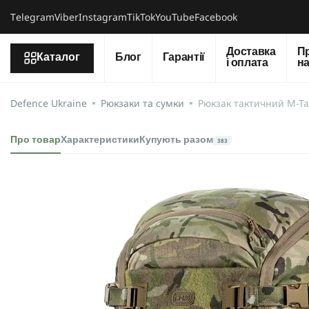
Тelegram
Viber
Instagram
TikTok
YouTube
Facebook
Доставка
П
Каталог
Блог
Гарантії
і оплата
н
Defence Ukraine
Рюкзаки та сумки
Рюкзак тактичний M-Tac
Про товар
Характеристики
Купують разом
383