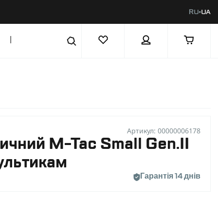
RU
UA
|
Артикул: 00000006178
ичний M-Tac Small Gen.II
Мультикам
Гарантія 14 днів