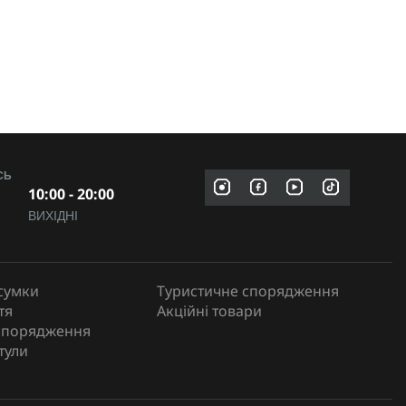
СЬ
10:00 - 20:00
ВИХІДНІ
сумки
Туристичне спорядження
тя
Акційні товари
спорядження
тули