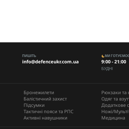
51 х 28 х 17 см
1,2
M-TAC
ПИШІТЬ
МИ ГОТУЄМО
info@defenceukr.com.ua
9:00 - 21:00
БУДНІ
Бронежилети
Рюкзаки та 
Балістичний захист
Одяг та взут
Підсумки
Додаткове 
Тактичні пояси та РПС
Ножі/Мульті
Активні навушники
Медицина