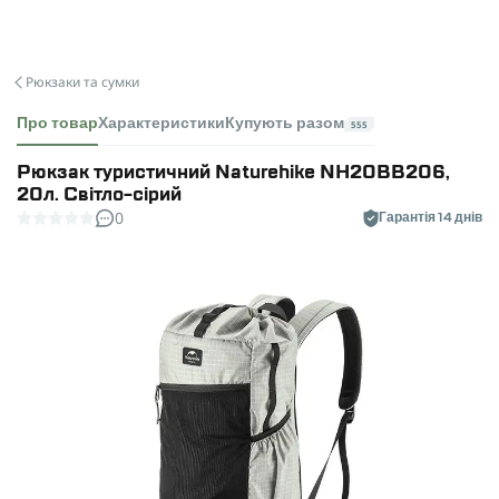
Рюкзаки та сумки
Про товар
Характеристики
Купують разом
555
Рюкзак туристичний Naturehike NH20BB206,
20л. Світло-сірий
0
Гарантія 14 днів