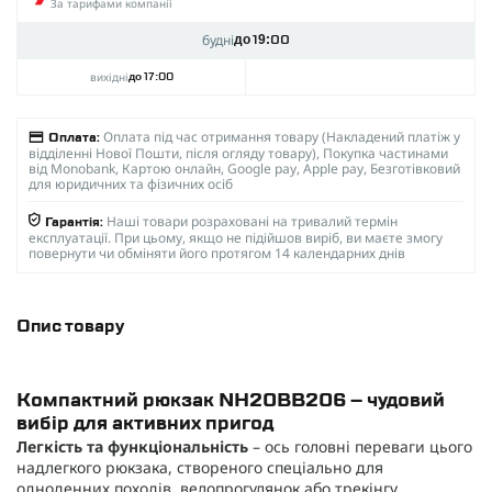
За тарифами компанії
будні
до 19:00
вихідні
до 17:00
Оплата під час отримання товару (Накладений платіж у
Оплата:
відділенні Нової Пошти, після огляду товару), Покупка частинами
від Monobank, Картою онлайн, Google pay, Apple pay, Безготівковий
для юридичних та фізичних осіб
Наші товари розраховані на тривалий термін
Гарантія:
експлуатації. При цьому, якщо не підійшов виріб, ви маєте змогу
повернути чи обміняти його протягом 14 календарних днів
Опис товару
Компактний рюкзак NH20BB206 – чудовий
вибір для активних пригод
Легкість та функціональність
– ось головні переваги цього
надлегкого рюкзака, створеного спеціально для
одноденних походів, велопрогулянок або трекінгу.