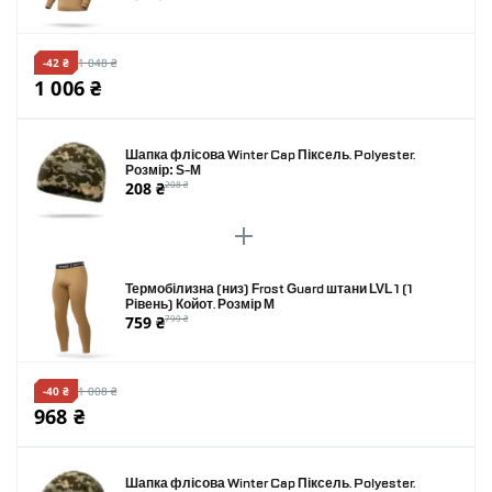
-42 ₴
1 048 ₴
1 006 ₴
Шапка флісова Winter Cap Піксель. Polyester.
Розмір: S-M
208 ₴
208 ₴
Термобілизна (низ) Frost Guard штани LVL 1 (1
Рівень) Койот. Розмір M
759 ₴
799 ₴
-40 ₴
1 008 ₴
968 ₴
Шапка флісова Winter Cap Піксель. Polyester.