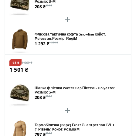
Розмір: S-M
208 ₴
208 ₴
Флісова тактична кофта Snowline Койот.
Polyester. Розмір: Reg/M
1 292 ₴
1 360 ₴
-68 ₴
1 569 ₴
1 501 ₴
Шапка флісова Winter Cap Піксель. Polyester.
Розмір: S-M
208 ₴
208 ₴
Термобілизна (верх) Frost Guard реглан LVL 1
(1 Рівень) Койот. Розмір M
797 ₴
839 ₴