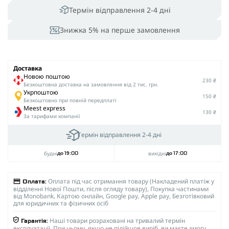
Термін відправлення 2-4 дні
Знижка 5% на перше замовлення
Доставка
Новою поштою
230 ₴
Безкоштовна доставка на замовлення від 2 тис. грн.
Укрпоштою
150 ₴
Безкоштовно при повній передплаті
Meest express
130 ₴
За тарифами компанії
Термін відправлення 2-4 дні
будні
вихідні
до 19:00
до 17:00
Оплата під час отримання товару (Накладений платіж у
Оплата:
відділенні Нової Пошти, після огляду товару), Покупка частинами
від Monobank, Картою онлайн, Google pay, Apple pay, Безготівковий
для юридичних та фізичних осіб
Наші товари розраховані на тривалий термін
Гарантія:
експлуатації. При цьому, якщо не підійшов виріб, ви маєте змогу