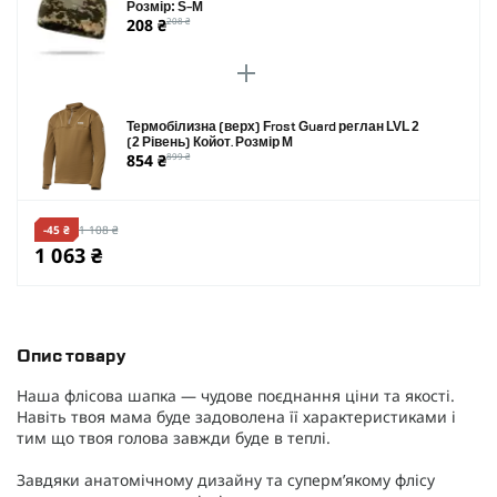
Розмір: S-M
208 ₴
208 ₴
Термобілизна (верх) Frost Guard реглан LVL 2
(2 Рівень) Койот. Розмір M
854 ₴
899 ₴
-45 ₴
1 108 ₴
1 063 ₴
Опис товару
Наша флісова шапка — чудове поєднання ціни та якості.
Навіть твоя мама буде задоволена її характеристиками і
тим що твоя голова завжди буде в теплі.
Завдяки анатомічному дизайну та супермʼякому флісу