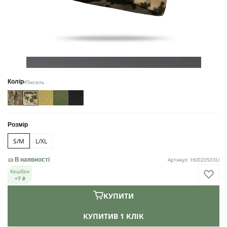
Піксель
Колір
Розмір
S/M
L/XL
Артикул: HD020503U
В наявності
Кешбек
+7 ₴
КУПИТИ
КУПИТИ
В 1 КЛІК