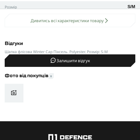
Кольори: мультикам, піксель, койот, олива, чорний.
Розмір
S/M
Розмір: S/M та L/XL.
Не мерзни, не ходи без шапки та не засмучуй маму:)
Дивитись всі характеристики товару
Відгуки
Шапка флісова Winter Cap Піксель. Polyester. Розмір: S-M
Залишити відгук
Фото від покупців
0