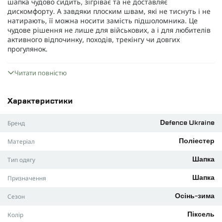
шапка чудово сидить, зігріває та не доставляє
дискомфорту. А завдяки плоским швам, які не тиснуть і не
натирають, її можна носити замість підшоломника. Це
чудове рішення не лише для військових, а і для любителів
активного відпочинку, походів, трекінгу чи довгих
прогулянок.
Матеріал
Читати повністю
Легкий фліс, щільністю 270 г/м², який не поступається своїм
характеристикам легендарному Polartec. Цей матеріал
Характеристики
дихає та відводить вологу назовні, завдяки чому твоя
голова не впріє.
Бренд
Defence Ukraine
Фліс не боїться бактерій, дуже добре тягнеться та не
Матеріал
Поліестер
вимагає особливого догляду. Цей матеріал легкий, дуже
швидко висихає та не втрачає своїх властивостей після
Тип одягу
Шапка
багаторазового прання.
Призначення
Шапка
Характеристики:
Матеріал: фліс (100% поліестер).
Сезон
Осінь-зима
Щільність 270 г/м².
Колір
Піксель