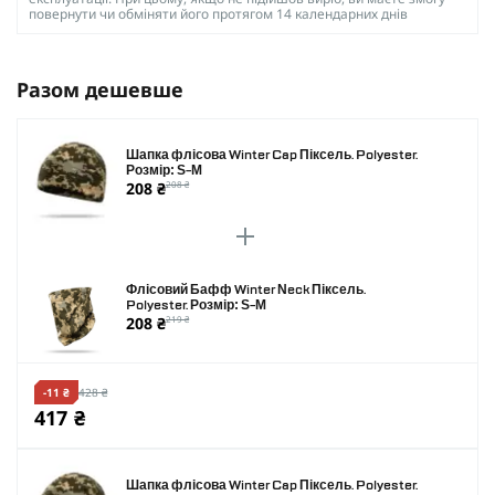
повернути чи обміняти його протягом 14 календарних днів
Разом дешевше
Шапка флісова Winter Cap Піксель. Polyester.
Розмір: S-M
208 ₴
208 ₴
Флісовий Бафф Winter Neck Піксель.
Polyester. Розмір: S-M
208 ₴
219 ₴
-11 ₴
428 ₴
417 ₴
Шапка флісова Winter Cap Піксель. Polyester.