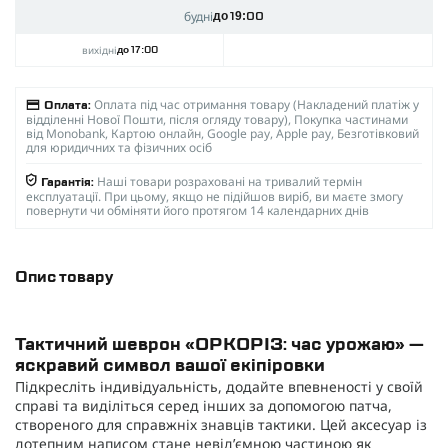
будні
до 19:00
вихідні
до 17:00
Оплата під час отримання товару (Накладений платіж у
Оплата:
відділенні Нової Пошти, після огляду товару), Покупка частинами
від Monobank, Картою онлайн, Google pay, Apple pay, Безготівковий
для юридичних та фізичних осіб
Наші товари розраховані на тривалий термін
Гарантія:
експлуатації. При цьому, якщо не підійшов виріб, ви маєте змогу
повернути чи обміняти його протягом 14 календарних днів
Опис товару
Тактичний шеврон «ОРКОРІЗ: час урожаю» —
яскравий символ вашої екіпіровки
Підкресліть індивідуальність, додайте впевненості у своїй
справі та виділіться серед інших за допомогою патча,
створеного для справжніх знавців тактики. Цей аксесуар із
дотепним написом стане невід’ємною частиною як