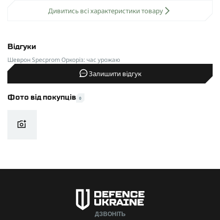
Вид виробу
Шеврон
Дивитись всі характеристики товару
Виробник
SPECPROM
Відгуки
Шеврон Specprom Оркоріз: час урожаю
Залишити відгук
Фото від покупців
0
ДЗВОНІТЬ