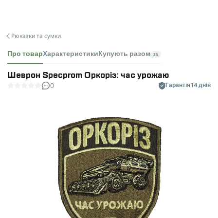
Рюкзаки та сумки
Про товар
Характеристики
Купують разом
35
Шеврон Specprom Оркоріз: час урожаю
0
Гарантія 14 днів