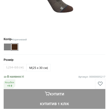
Коричневий
Колір
Розмір
М
(25 х 30 см)
L
(54-58 см)
Артикул: 00000005217
В наявності
Кешбек
+9 ₴
КУПИТИ
КУПИТИ
В 1 КЛІК