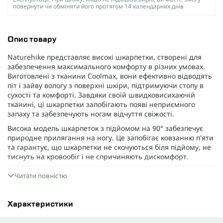
повернути чи обміняти його протягом 14 календарних днів
Опис товару
Naturehike представляє високі шкарпетки, створені для
забезпечення максимального комфорту в різних умовах.
Виготовлені з тканини Coolmax, вони ефективно відводять
піт і зайву вологу з поверхні шкіри, підтримуючи стопу в
сухості та комфорті. Завдяки своїй швидковисихаючій
тканині, ці шкарпетки запобігають появі неприємного
запаху та забезпечують ногам відчуття свіжості.
Висока модель шкарпеток з підйомом на 90° забезпечує
природне прилягання на ногу. Це запобігає ковзанню п'яти
та гарантує, що шкарпетки не скочуються біля підйому, не
тиснуть на кровообіг і не спричиняють дискомфорт.
Особлива увага приділяється посиленому захисту п'яти, що
Читати повністю
запобігає натиранню стопи та забезпечує додаткову
підтримку для ахіллового сухожилля.
Шкарпетки Naturehike CNH23WZ089 також вирізняються
Характеристики
високим рівнем захисту від утворення ковтунців, завдяки