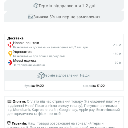
Термін відправлення 1-2 дні
Знижка 5% на перше замовлення
Доставка
Новою поштою
230 ₴
Безкоштовна доставка на замовлення від 2 тис. грн.
Укрпоштою
150 ₴
Безкоштовно при повній передплаті
Meest express
130 ₴
За тарифами компанії
Термін відправлення 1-2 дні
будні
вихідні
до 19:00
до 17:00
Оплата під час отримання товару (Накладений платіж у
Оплата:
відділенні Нової Пошти, після огляду товару), Покупка частинами
від Monobank, Картою онлайн, Google pay, Apple pay, Безготівковий
для юридичних та фізичних осіб
Наші товари розраховані на тривалий термін
Гарантія:
експлуатації. При цьому, якщо не підійшов виріб, ви маєте змогу