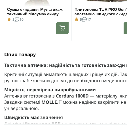
Сумка скидання. Мультикам,
Плитоноска TUR PRO Gen 1
тактичний підсумок скиду
системою швидкого скида
для бронеплит розміром
5
10
5
17
25х30 см. Колір Мультика
Розмір L
Опис товару
Тактична аптечка: надійність та готовність завжди
Критичні ситуації вимагають швидких і рішучих дій. Та
рукою і забезпечити доступ до необхідного медичног
Міцність, перевірена випробуваннями
Аптечка виготовлена з
Cordura 1000D
— матеріалу, як
Завдяки системі
MOLLE
, її можна надійно закріпити 
універсальною.
Швидкість має значення
Дві міцні
блискавки YKK
дозволяють миттєво відкрити