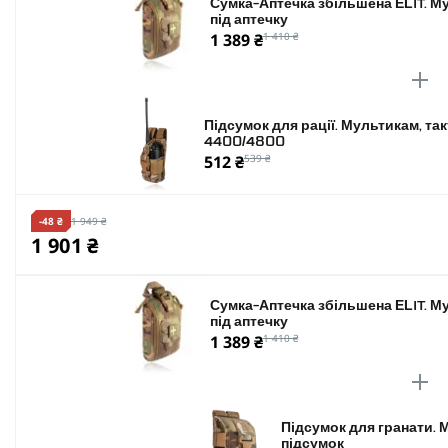
Сумка-Аптечка збільшена ELIT. М
під аптечку
1 389 ₴
1 410 ₴
Підсумок для рації. Мультикам, та
4400/4800
512 ₴
539 ₴
-48 ₴
1 949 ₴
1 901 ₴
Сумка-Аптечка збільшена ELIT. М
під аптечку
1 389 ₴
1 410 ₴
Підсумок для гранати. 
підсумок