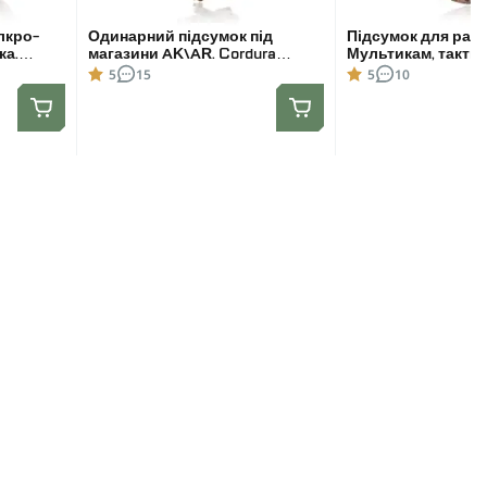
лкро-
Одинарний підсумок під
Підсумок для рації
ка.
магазини AK\AR. Cordura
Мультикам, такти
1000D. Molle. Мультикам
підсумок для Moto
5
15
5
10
4400/4800