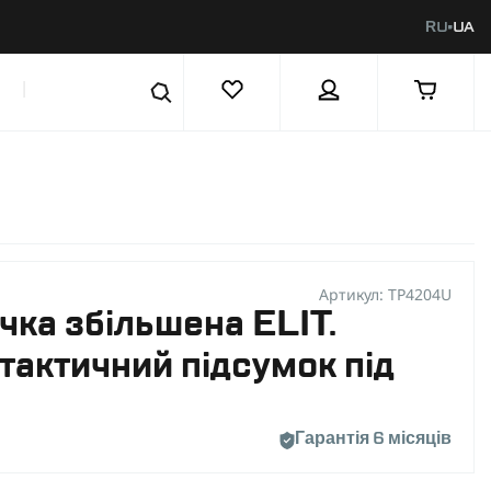
RU
UA
|
Артикул: TP4204U
ка збільшена ELIT.
тактичний підсумок під
Гарантія 6 місяців