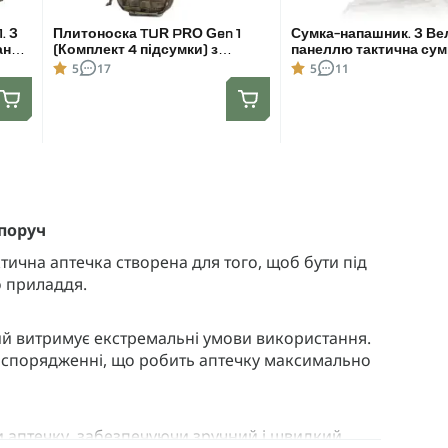
. З
Плитоноска TUR PRO Gen 1
Сумка-напашник. З Ве
ння,
(Комплект 4 підсумки) з
панеллю тактична сум
боковими карманами,
Мультикам
5
17
5
11
м.
системою швидкого скидання.
Molle. Колір Мультикам. Розмір
L
 поруч
ктична аптечка створена для того, щоб бути під
о приладдя.
ий витримує екстремальні умови використання.
на спорядженні, що робить аптечку максимально
 аптечку, забезпечуючи зручний і швидкий