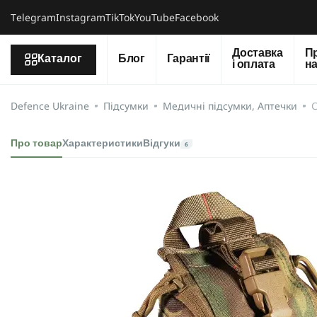
Тelegram
Instagram
TikTok
YouTube
Facebook
Доставка
П
Каталог
Блог
Гарантії
і оплата
н
Defence Ukraine
Підсумки
Медичні підсумки, Аптечки
С
Про товар
Характеристики
Відгуки
6