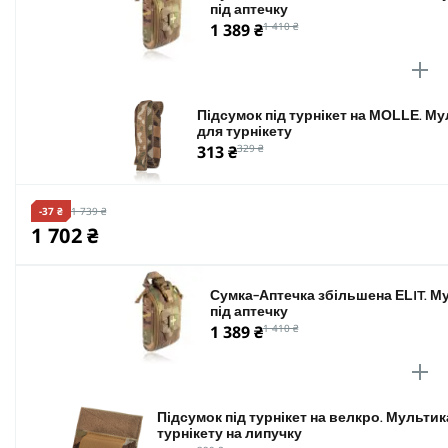
під аптечку
1 389 ₴
1 410 ₴
Підсумок під турнікет на MOLLE. Му
для турнікету
313 ₴
329 ₴
-37 ₴
1 739 ₴
1 702 ₴
Сумка-Аптечка збільшена ELIT. М
під аптечку
1 389 ₴
1 410 ₴
Підсумок під турнікет на велкро. Мультик
турнікету на липучку