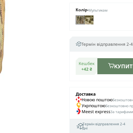
Мультикам
Колір
Термін відправлення 2-4
Кешбек
КУПИТ
+42 ₴
Доставка
Новою поштою
Безкоштовна
Укрпоштою
Безкоштовно пр
Meest express
За тарифами
Термін відправлення 2-4
дні