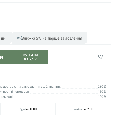
 дні
Знижка 5% на перше замовлення
КУПИТИ
И
В 1 КЛІК
 доставка на замовлення від 2 тис. грн.
230 ₴
и повній передплаті
150 ₴
 компанії
130 ₴
будні
вихідні
до 19:00
до 17:00