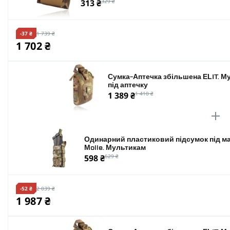
313 ₴
329 ₴
-37 ₴
1 739 ₴
1 702 ₴
Сумка-Аптечка збільшена ELIT. М
під аптечку
1 389 ₴
1 410 ₴
Одинарний пластиковий підсумок під ма
Molle. Мультикам
598 ₴
629 ₴
-52 ₴
2 039 ₴
1 987 ₴