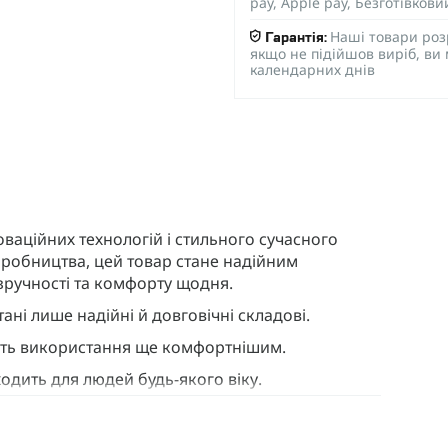
pay, Apple pay, Безготівков
Наші товари роз
Гарантія:
якщо не підійшов виріб, ви
календарних днів
аційних технологій і стильного сучасного
иробництва, цей товар стане надійним
ручності та комфорту щодня.
ні лише надійні й довговічні складові.
ять використання ще комфортнішим.
одить для людей будь-якого віку.
езпеки. Оберіть надійність – оцініть переваги