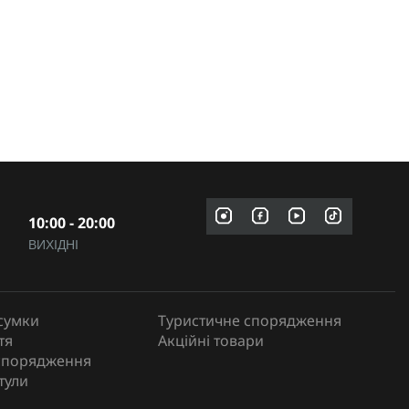
10:00 - 20:00
ВИХІДНІ
сумки
Туристичне спорядження
тя
Акційні товари
спорядження
тули