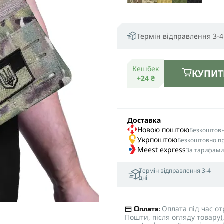
Термін відправлення 3-4
Кешбек
КУПИТ
+24 ₴
Доставка
Новою поштою
Безкоштовна
Укрпоштою
Безкоштовно пр
Meest express
За тарифами
Термін відправлення 3-4
дні
Оплата під час о
Оплата:
Пошти, після огляду товару