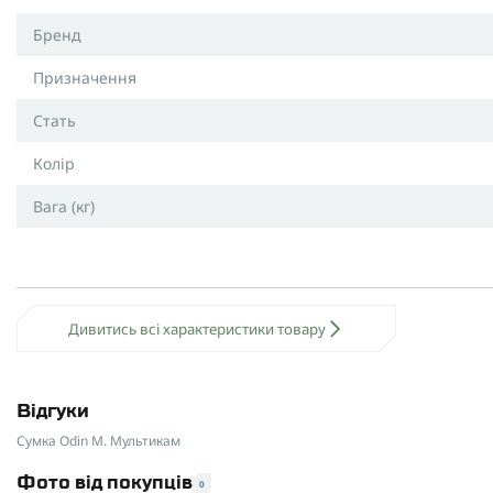
Ваші переваги при покупці:
Бренд
Швидка доставка по всій Україні
Призначення
Індивідуальне ставлення до кожного клієнта
Стать
Конкурентна ціна за відмінну якість
Замовляйте зараз і відчуйте переваги вже з першого 
Колір
Вага (кг)
Дивитись всі характеристики товару
Відгуки
Сумка Odin M. Мультикам
Фото від покупців
0