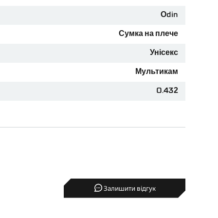
Odin
Сумка на плече
Унісекс
використання!
Мультикам
0.432
Залишити відгук