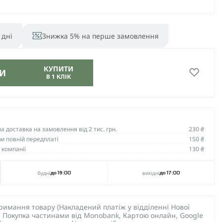
 дні
Знижка 5% на перше замовлення
КУПИТИ
И
В 1 КЛІК
 доставка на замовлення від 2 тис. грн.
230 ₴
и повній передплаті
150 ₴
 компанії
130 ₴
будні
вихідні
до 19:00
до 17:00
тримання товару (Накладений платіж у відділенні Нової
), Покупка частинами від Monobank, Картою онлайн, Google