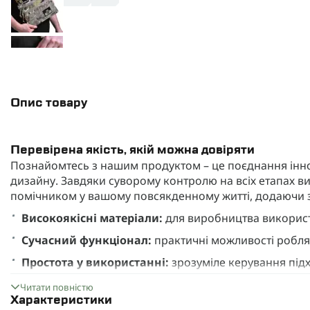
Опис товару
Перевірена якість, якій можна довіряти
Познайомтесь з нашим продуктом – це поєднання іннов
дизайну. Завдяки суворому контролю на всіх етапах в
помічником у вашому повсякденному житті, додаючи з
Високоякісні матеріали:
для виробництва використа
Сучасний функціонал:
практичні можливості робл
Простота у використанні:
зрозуміле керування підх
Продукт відповідає міжнародним стандартам якості й б
Читати повністю
якісного рішення, яке служитиме вам багато років!
Характеристики