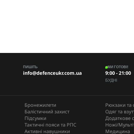
ПИШІТЬ
МИ ГОТОВІ!
info@defenceukr.com.ua
9:00 - 21:00
БУДНІ
Бронежилети
Рюкзаки та 
Балістичний захист
Одяг та взут
Підсумки
Додаткове 
Тактичні пояси та РПС
Ножі/Мульті
Активні навушники
Медицина