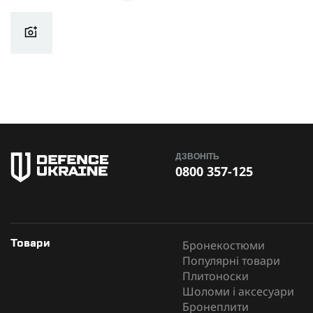
ДЗВОНІТЬ
0800 357-125
Бронекостюми
Товари
Популярні товари
Плитоноски
Шоломи і аксесуари
Бронеплити