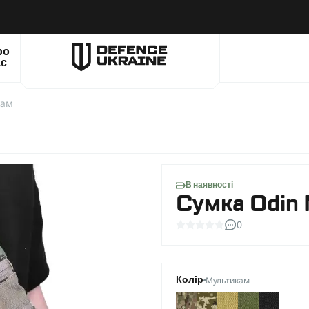
ро
ас
кам
В наявності
Сумка Odin
0
Мультикам
Колір