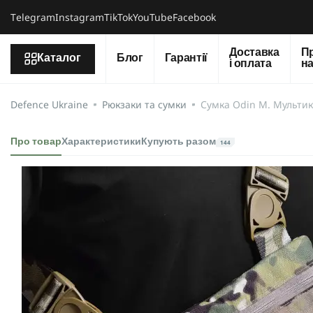
Тelegram
Instagram
TikTok
YouTube
Facebook
Доставка
П
Каталог
Блог
Гарантії
і оплата
н
Defence Ukraine
Рюкзаки та сумки
Сумка Odin M. Мульти
Про товар
Характеристики
Купують разом
144