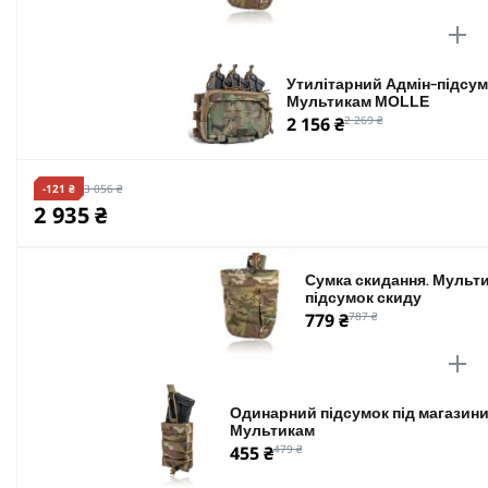
Утилітарний Адмін-підсум
Мультикам MOLLE
2 156 ₴
2 269 ₴
-121 ₴
3 056 ₴
2 935 ₴
Сумка скидання. Мульти
підсумок скиду
779 ₴
787 ₴
Одинарний підсумок під магазини 
Мультикам
455 ₴
479 ₴