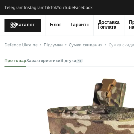
Тelegram
Instagram
TikTok
YouTube
Facebook
Доставка
П
Каталог
Блог
Гарантії
і оплата
н
Defence Ukraine
Підсумки
Сумки скидання
Сумка скид
Про товар
Характеристики
Відгуки
10