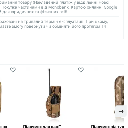
тримання товару (Накладений платіж у відділенні Нової
), Покупка частинами від Monobank, Картою онлайн, Google
ий для юридичних та фізичних осіб
раховані на тривалий термін експлуатації. При цьому,
 маєте змогу повернути чи обміняти його протягом 14
шена
Підсумок для рації.
Підсумок під турні