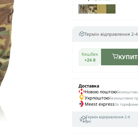
Термін відправлення 2-4
Кешбек
КУПИТ
+24 ₴
Доставка
Новою поштою
Безкоштовна
Укрпоштою
Безкоштовно пр
Meest express
За тарифами
Термін відправлення 2-4
дні