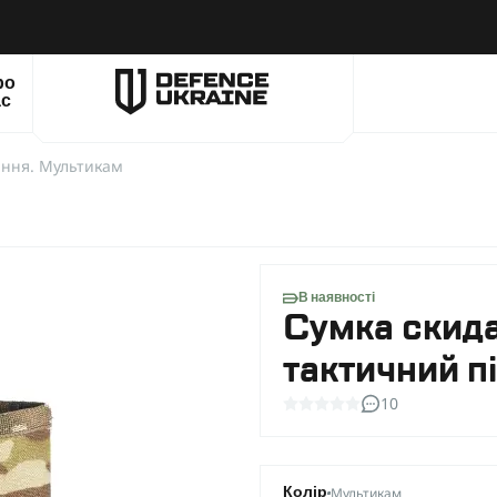
ро
ас
ання. Мультикам
В наявності
Сумка скида
тактичний п
10
Мультикам
Колір