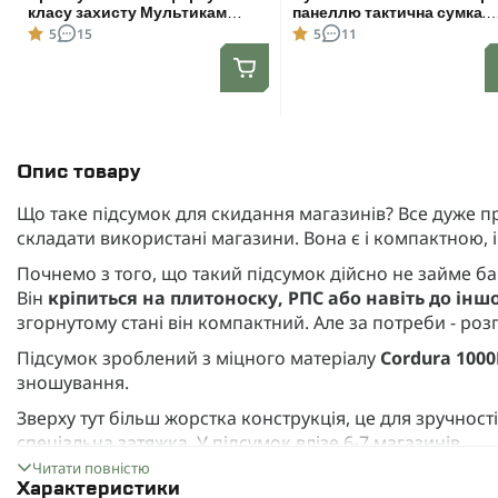
класу захисту Мультикам
панеллю тактична сумка.
(захист паху з балістичним
Мультикам
5
15
5
11
пакетом) Розмір L
Опис товару
Що таке підсумок для скидання магазинів? Все дуже про
складати використані магазини. Вона є і компактною, 
Почнемо з того, що такий підсумок дійсно не займе баг
Він
кріпиться на плитоноску, РПС або навіть до ін
згорнутому стані він компактний. Але за потреби - роз
Підсумок зроблений з міцного матеріалу
Cordura 100
зношування.
Зверху тут більш жорстка конструкція, це для зручност
спеціальна затяжка. У підсумок влізе 6-7 магазинів.
Читати повністю
Доступний у кольорах:
Характеристики