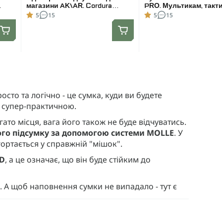
магазини AK\AR. Cordura
PRO. Мультикам, такт
1000D. Molle. Мультикам
підсумок під аптечку
5
15
5
15
сто та логічно - це сумка, куди ви будете
і супер-практичною.
ато місця, вага його також не буде відчуватись.
шого підсумку за допомогою системи MOLLE
. У
гортається у справжній "мішок".
0D
, а це означає, що він буде стійким до
і. А щоб наповнення сумки не випадало - тут є