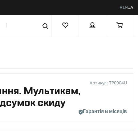
RU
UA
|
Артикул: TP0904U
ння. Мультикам,
ідсумок скиду
Гарантія 6 місяців