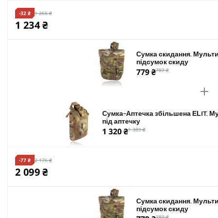
-32 ₴
1 266 ₴
1 234 ₴
Сумка скидання. Мульти
підсумок скиду
779 ₴
787 ₴
Сумка-Аптечка збільшена ELIT. М
під аптечку
1 320 ₴
1 389 ₴
-77 ₴
2 176 ₴
2 099 ₴
Сумка скидання. Мульти
підсумок скиду
787 ₴