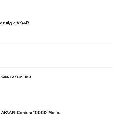
ок під 3 АК/AR
кам, тактичний
AK\AR. Cordura 1000D. Molle.