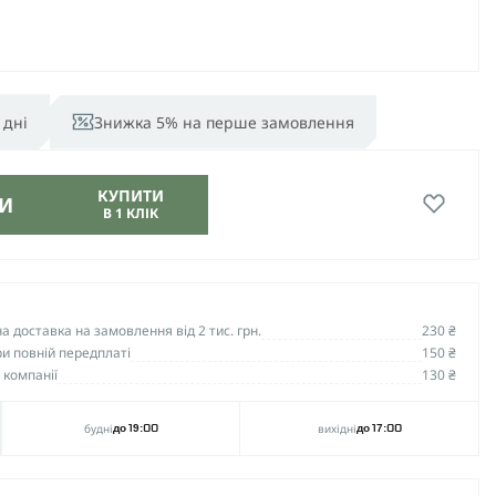
 дні
Знижка 5% на перше замовлення
КУПИТИ
И
В 1 КЛІК
 доставка на замовлення від 2 тис. грн.
230 ₴
и повній передплаті
150 ₴
 компанії
130 ₴
будні
вихідні
до 19:00
до 17:00