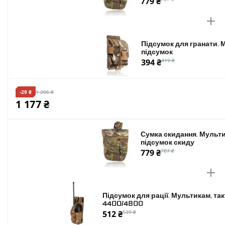
779 ₴
Підсумок для гранати. 
підсумок
394 ₴
419 ₴
-29 ₴
1 206 ₴
1 177 ₴
Сумка скидання. Мульти
підсумок скиду
779 ₴
787 ₴
Підсумок для рації. Мультикам, та
4400/4800
512 ₴
539 ₴