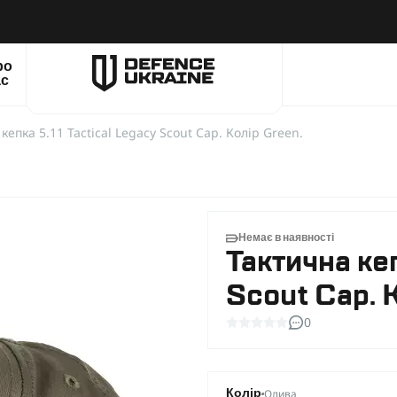
ро
ас
кепка 5.11 Tactical Legacy Scout Cap. Колір Green.
Немає в наявності
Тактична кеп
Scout Cap. 
0
Олива
Колір