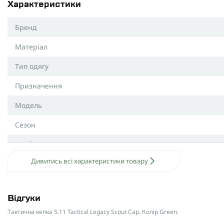
Характеристики
Вентиляційні отвори
: сприяють циркуляції повітря
Потопоглинаюча вставка
: зберігає сухість і комфо
Бренд
Об’ємний вишитий логотип
: стильний акцент із л
Матеріал
"5.11 Tactical LEGACY SCOUT CAP"
– це універсальна к
Тип одягу
роблячи її ідеальним вибором для активного способу
використання.
Призначення
Модель
Сезон
Особливості
Дивитись всі характеристики товару
Колір
Відгуки
Тактична кепка 5.11 Tactical Legacy Scout Cap. Колір Green.