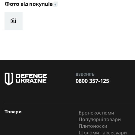
Фото від покупців
0
ДЗВОНІТЬ
0800 357-125
Бронекостюми
Товари
Популярні товари
Плитоноски
Шоломи і аксесуари