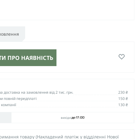
мовлення
И ПРО НАЯВНІСТЬ
 доставка на замовлення від 2 тис. грн.
230 ₴
и повній передплаті
150 ₴
 компанії
130 ₴
вихідні
до 17:00
тримання товару (Накладений платіж у відділенні Нової