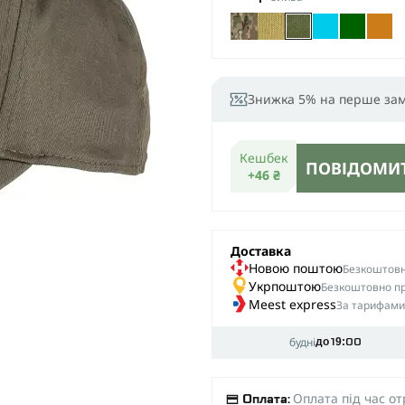
Знижка 5% на перше за
Кешбек
ПОВІДОМИТ
+46 ₴
Доставка
Новою поштою
Безкоштовна
Укрпоштою
Безкоштовно пр
Meest express
За тарифами
будні
до 19:00
Оплата під час о
Оплата: