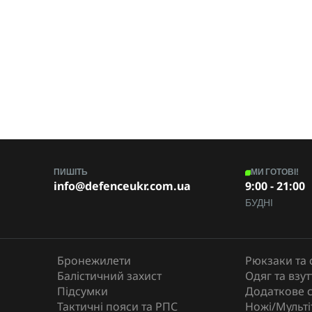
ПИШІТЬ
МИ ГОТОВІ!
info@defenceukr.com.ua
9:00 - 21:00
БУДНІ
Бронежилети
Рюкзаки та 
Балістичний захист
Одяг та взут
Підсумки
Додаткове 
Тактичні пояси та РПС
Ножі/Мульті