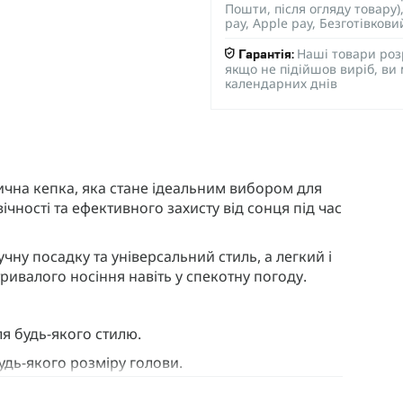
Пошти, після огляду товару
pay, Apple pay, Безготівков
Наші товари роз
Гарантія:
якщо не підійшов виріб, ви
календарних днів
тична кепка, яка стане ідеальним вибором для
ічності та ефективного захисту від сонця під час
чну посадку та універсальний стиль, а легкий і
ивалого носіння навіть у спекотну погоду.
ля будь-якого стилю.
будь-якого розміру голови.
є комфорт і довговічність.