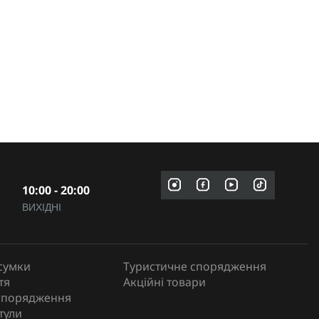
10:00 - 20:00
ВИХІДНІ
сумки
Туристичне спорядження
тя
Акційні товари
спорядження
тули