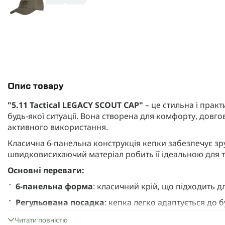
Опис товару
"5.11 Tactical LEGACY SCOUT CAP"
– це стильна і прак
будь-якої ситуації. Вона створена для комфорту, довгов
активного використання.
Класична 6-панельна конструкція кепки забезпечує зру
швидковисихаючий матеріал робить її ідеальною для тр
Основні переваги:
6-панельна форма
: класичний крій, що підходить д
Регульована посадка
: кепка легко адаптується до 
Легкий і швидковисихаючий матеріал
: забезпечу
Читати повністю