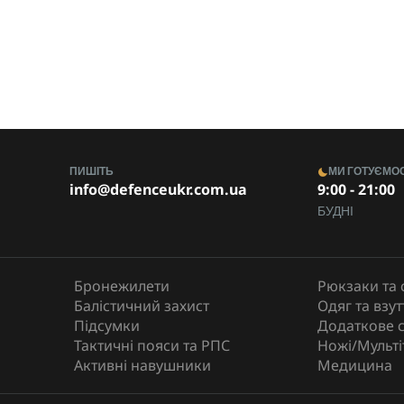
ПИШІТЬ
МИ ГОТУЄМО
info@defenceukr.com.ua
9:00 - 21:00
БУДНІ
Бронежилети
Рюкзаки та 
Балістичний захист
Одяг та взут
Підсумки
Додаткове 
Тактичні пояси та РПС
Ножі/Мульті
Активні навушники
Медицина