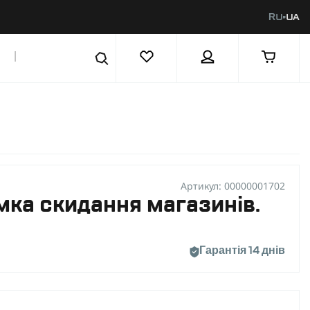
RU
UA
|
Артикул: 00000001702
мка скидання магазинів.
Гарантія 14 днів