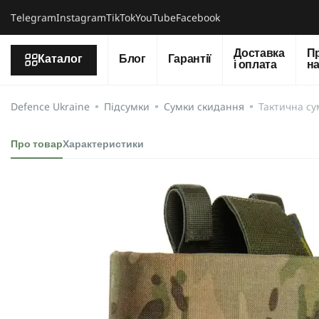
Тelegram
Instagram
TikTok
YouTube
Facebook
Доставка
П
Каталог
Блог
Гарантії
і оплата
н
Defence Ukraine
Підсумки
Сумки скидання
Тактична су
Про товар
Характеристики