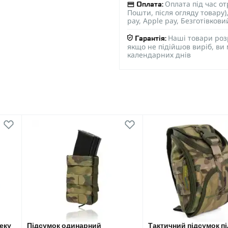
Оплата під час о
Оплата:
Пошти, після огляду товару
pay, Apple pay, Безготівков
Наші товари роз
Гарантія:
якщо не підійшов виріб, ви
календарних днів
еку
Підсумок одинарний
Тактичний підсумок пі