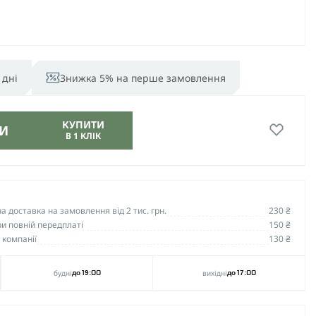
 дні
Знижка 5% на перше замовлення
КУПИТИ
И
В 1 КЛІК
 доставка на замовлення від 2 тис. грн.
230 ₴
и повній передплаті
150 ₴
 компанії
130 ₴
будні
вихідні
до 19:00
до 17:00