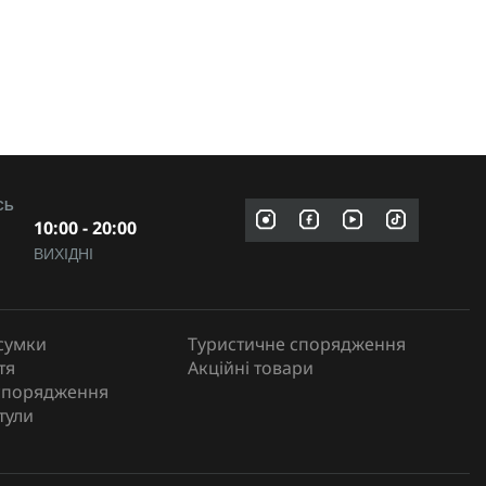
СЬ
10:00 - 20:00
ВИХІДНІ
сумки
Туристичне спорядження
тя
Акційні товари
спорядження
тули