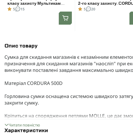
класу захисту Мультикам
2-го класу захисту. COR
(захист паху з балістичним
1000D. Мультикам
5
15
5
20
пакетом) Розмір L
Опис товару
Сумка для скидання магазинів є незамінним елементом
призначення для скидання магазинів "наосліп" при ек
виконувати поставлені завдання максимально швидко
Матеріал CORDURA 500D
Горловина сумки оснащена системою швидкого затягу
закрити сумку.
Кріпиться на спорядження петлями MOLLE, це дає змогу
системи.
Читати повністю
Характеристики