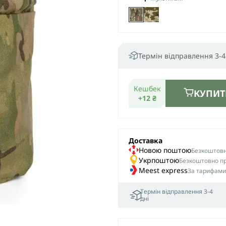
Термін відправлення 3-4
Кешбек
КУПИТ
+12 ₴
Доставка
Новою поштою
Безкоштовна
Укрпоштою
Безкоштовно пр
Meest express
За тарифами
Термін відправлення 3-4
дні