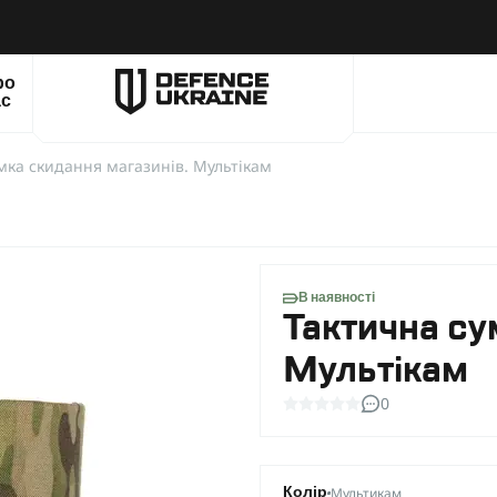
ро
ас
мка скидання магазинів. Мультікам
В наявності
Тактична су
Мультікам
0
Мультикам
Колір