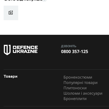
ДЗВОНІТЬ
0800 357-125
Бронекостюми
Товари
Популярні товари
Плитоноски
Шоломи і аксесуари
Бронеплити