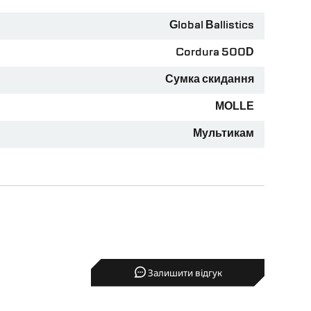
важає при активних пересуваннях та маже
Global Ballistics
 застібки.
Cordura 500D
 та достатньо габаритна для скидання
Сумка скидання
MOLLE
Мультикам
Залишити відгук