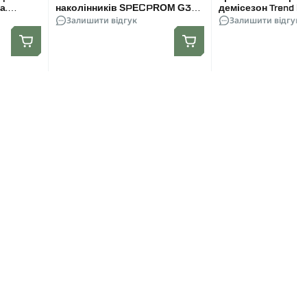
а.
наколінників SPECPROM G3
демісезон Trend D
Combat Pants. Колір
Залишити відгук
Олива
Залишити відгук
Мультикам