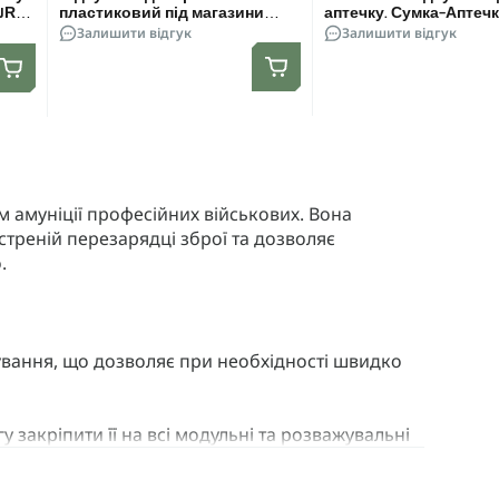
DURA
пластиковий під магазини
аптечку. Сумка-Аптечк
AK\AR. Cordura 1000D. Molle.
Залишити відгук
Мультикам
Залишити відгук
Мультикам
 амуніції професійних військових. Вона
стреній перезарядці зброї та дозволяє
.
вання, що дозволяє при необхідності швидко
 закріпити її на всі модульні та розважувальні