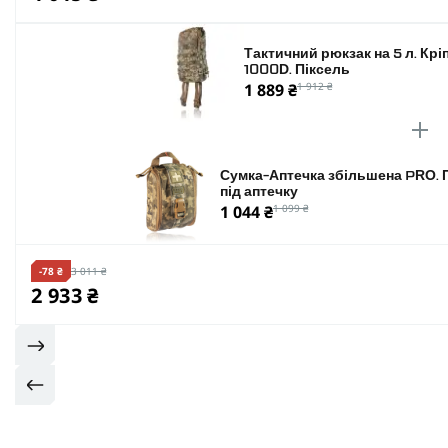
Тактичний рюкзак на 5 л. Крі
1000D. Піксель
1 889 ₴
1 912 ₴
Сумка-Аптечка збільшена PRO. П
під аптечку
1 044 ₴
1 099 ₴
-78 ₴
3 011 ₴
2 933 ₴