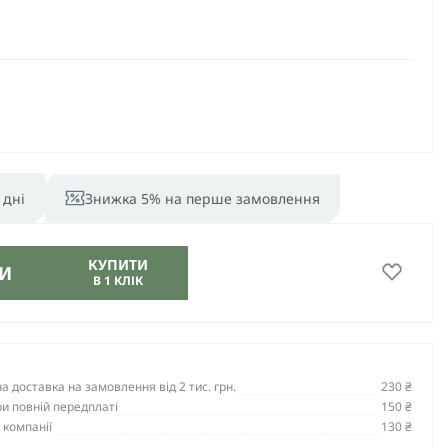
 дні
Знижка 5% на перше замовлення
КУПИТИ
И
В 1 КЛІК
 доставка на замовлення від 2 тис. грн.
230 ₴
и повній передплаті
150 ₴
 компанії
130 ₴