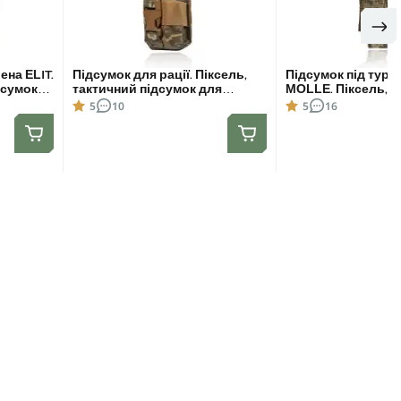
ена ELIT.
Підсумок для рації. Піксель,
Підсумок під турні
дсумок
тактичний підсумок для
MOLLE. Піксель, т
Motorola 4400/4800
підсумок для турн
5
10
5
16