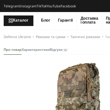
Тelegram
Instagram
TikTok
YouTube
Facebook
Доставка
П
Каталог
Блог
Гарантії
і оплата
н
Defence Ukraine
Рюкзаки та сумки
Тактичні рюкзаки
Та
Про товар
Характеристики
Відгуки
16