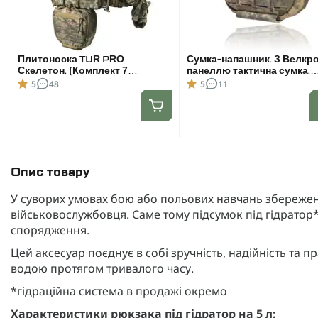
Плитоноска TUR PRO
Сумка-напашник. З Велкр
Скелетон. (Комплект 7
панеллю тактична сумка.
підсумків) з системою
Піксель
5
48
5
11
швидкого скидання. Molle.
Колір Піксель.
Опис товару
У суворих умовах бою або польових навчань збережен
військовослужбовця. Саме тому підсумок під гідратор
спорядження.
Цей аксесуар поєднує в собі зручність, надійність та 
водою протягом тривалого часу.
*гідраційна система в продажі окремо
Характеристики рюкзака під гідратор на 5 л: