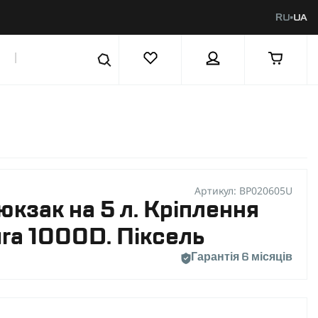
RU
UA
|
Артикул: BP020605U
юкзак на 5 л. Кріплення
ura 1000D. Піксель
Гарантія 6 місяців