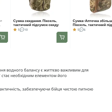
о-
Сумка скидання. Піксель,
Сумка-Аптечка збільш
тактичний підсумок скиду
Піксель, тактичний пі
під аптечку
5
10
5
6
ня водного балансу є життєво важливим для
* стає необхідним елементом його
практичність, забезпечуючи бійця чистою питною