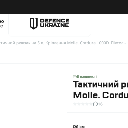
ро
ас
ктичний рюкзак на 5 л. Кріплення Molle. Cordura 1000D. Піксель
В наявності
Тактичний р
Molle. Cord
16
Об'єм