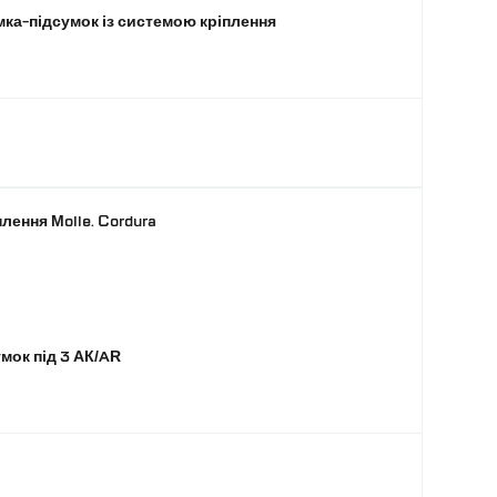
мка-підсумок із системою кріплення
плення Molle. Cordura
мок під 3 АК/AR