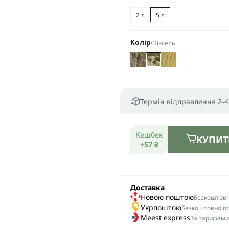
2 л
5 л
Піксель
Колір
Термін відправлення 2-4
Кешбек
КУПИТ
+57 ₴
Доставка
Новою поштою
Безкоштовна
Укрпоштою
Безкоштовно пр
Meest express
За тарифами