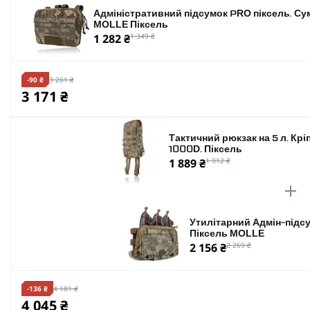
Адміністративний підсумок PRO піксель. Су
MOLLE Піксель
1 282 ₴
1 349 ₴
-90 ₴
3 261 ₴
3 171 ₴
Тактичний рюкзак на 5 л. Крі
1000D. Піксель
1 889 ₴
1 912 ₴
Утилітарний Адмін-підсу
Піксель MOLLE
2 156 ₴
2 269 ₴
-136 ₴
4 181 ₴
4 045 ₴