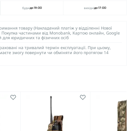
будні
вихідні
до 19:00
до 17:00
тримання товару (Накладений платіж у відділенні Нової
), Покупка частинами від Monobank, Картою онлайн, Google
ий для юридичних та фізичних осіб
раховані на тривалий термін експлуатації. При цьому,
 маєте змогу повернути чи обміняти його протягом 14