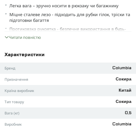
Легка вага – зручно носити в рюкзаку чи багажнику
Міцне сталеве лезо - підходить для рубки гілок, тріски та
підготовки багаття
Протиковзка рукоятка - безпечне використання в будь-
яких погодних умовах
Читати повністю
Компактні розміри - не займає багато місця і легко
транспортується
Характеристики
Яскравий дизайн легко помітити серед спорядження
ХАРАКТЕРИСТИКИ:
Бренд
Columbia
Вага: 0,5 кг
Призначення
Сокира
Матеріал леза: високоякісна сталь
Країна виробник
Китай
Матеріал рукоятки: посилений пластик із протиковзким
покриттям
Тип товару
Сокира
Колір: чорно-жовтогарячий
Вага (кг)
0,5
Комплектація: сокира
Виробник
Columbia