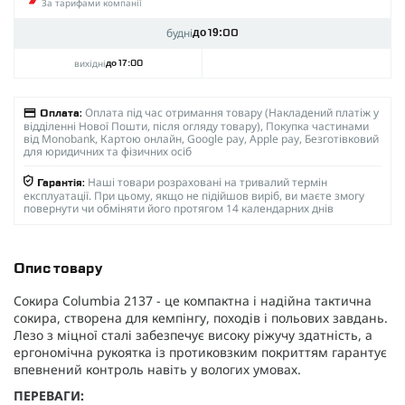
За тарифами компанії
будні
до 19:00
вихідні
до 17:00
Оплата під час отримання товару (Накладений платіж у
Оплата:
відділенні Нової Пошти, після огляду товару), Покупка частинами
від Monobank, Картою онлайн, Google pay, Apple pay, Безготівковий
для юридичних та фізичних осіб
Наші товари розраховані на тривалий термін
Гарантія:
експлуатації. При цьому, якщо не підійшов виріб, ви маєте змогу
повернути чи обміняти його протягом 14 календарних днів
Опис товару
Сокира Columbia 2137 - це компактна і надійна тактична
сокира, створена для кемпінгу, походів і польових завдань.
Лезо з міцної сталі забезпечує високу ріжучу здатність, а
ергономічна рукоятка із протиковзким покриттям гарантує
впевнений контроль навіть у вологих умовах.
ПЕРЕВАГИ: