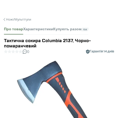
Ножі/Мультітули
Про товар
Характеристики
Купують разом
154
Тактична сокира Columbia 2137, Чорно-
помаранчевий
0
Гарантія 14 днів