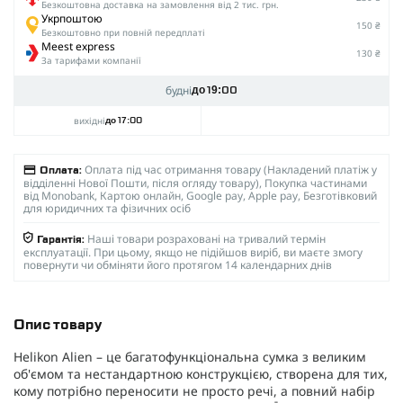
Безкоштовна доставка на замовлення від 2 тис. грн.
Укрпоштою
150 ₴
Безкоштовно при повній передплаті
Meest express
130 ₴
За тарифами компанії
будні
до 19:00
вихідні
до 17:00
Оплата під час отримання товару (Накладений платіж у
Оплата:
відділенні Нової Пошти, після огляду товару), Покупка частинами
від Monobank, Картою онлайн, Google pay, Apple pay, Безготівковий
для юридичних та фізичних осіб
Наші товари розраховані на тривалий термін
Гарантія:
експлуатації. При цьому, якщо не підійшов виріб, ви маєте змогу
повернути чи обміняти його протягом 14 календарних днів
Опис товару
Helikon Alien – це багатофункціональна сумка з великим
об'ємом та нестандартною конструкцією, створена для тих,
кому потрібно переносити не просто речі, а повний набір