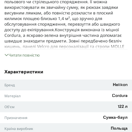
польового чи стрілецького спорядження. Її можна
використовувати як звичайну сумку, як рюкзак завдяки
висувним лямкам, або повністю розкласти в плоский
килимок площею близько 1,4 м², що зручно для
обслуговування спорядження, перевзуття або швидкого
доступу до екіпірування.Конструкція виконана із міцної
Cordura, а яскраво-зелена внутрішня частина допомагає
швидше знаходити предмети. Зовні передбачено безліч
кишень, панелі Velcro для персоналізації та стропи MOLLE
для кріплення додаткового обладнання. В комплект
Читати повністю
входить мішок для брудного одягу, взуття або
спорядження.
ПЕРЕВАГИ:
Характеристики
Велика ємність - підходить для стрільців, інструкторів та
Бренд
Helikon
outdoor-користувачів
Повне розкладання у зручний килимок площею ~1,4 м²
Матеріал
Cordura
3 варіанти перенесення: ручками, на плечі або як рюкзак
Об'єм
122 л
Посилена конструкція із зносостійкої Cordura
Призначення
Сумка-баул
Контрастна внутрішня організація для швидкого доступу
Панелі Velcro для маркування та персоналізації
Країна виробник
Польща