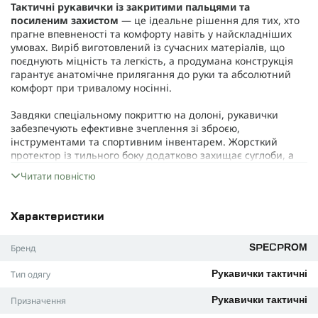
Тактичні рукавички із закритими пальцями та
посиленим захистом
— це ідеальне рішення для тих, хто
прагне впевненості та комфорту навіть у найскладніших
умовах. Виріб виготовлений із сучасних матеріалів, що
поєднують міцність та легкість, а продумана конструкція
гарантує анатомічне прилягання до руки та абсолютний
комфорт при тривалому носінні.
Завдяки спеціальному покриттю на долоні, рукавички
забезпечують ефективне зчеплення зі зброєю,
інструментами та спортивним інвентарем. Жорсткий
протектор із тильного боку додатково захищає суглоби, а
м'які вкладки на пальцях мінімізують ризик травмування.
Читати повністю
Анатомічна форма не сковує рухи, що важливо для
швидкого реагування в екстремальних ситуаціях. Зручні
Характеристики
широкі манжети з надійними липучками дозволяють легко
закріплювати рукавички, забезпечуючи ідеальну фіксацію.
Бренд
SPECPROM
Сфера використання:
Рукавички ідеально підходять для
Тип одягу
Рукавички тактичні
військових, мисливців, прихильників активного відпочинку,
мото- та автоспорту, а також гравців у пейнтбол та
Призначення
Рукавички тактичні
страйкбол. Використання якісних матеріалів допомагає
зберігати тепло, забезпечує захист від порізів і ударів, не