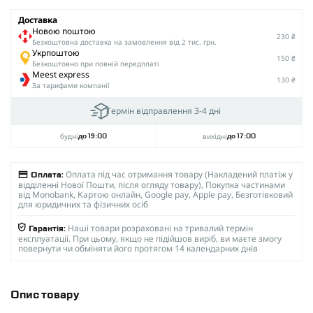
Доставка
Новою поштою
230 ₴
Безкоштовна доставка на замовлення від 2 тис. грн.
Укрпоштою
150 ₴
Безкоштовно при повній передплаті
Meest express
130 ₴
За тарифами компанії
Термін відправлення 3-4 дні
будні
вихідні
до 19:00
до 17:00
Оплата під час отримання товару (Накладений платіж у
Оплата:
відділенні Нової Пошти, після огляду товару), Покупка частинами
від Monobank, Картою онлайн, Google pay, Apple pay, Безготівковий
для юридичних та фізичних осіб
Наші товари розраховані на тривалий термін
Гарантія:
експлуатації. При цьому, якщо не підійшов виріб, ви маєте змогу
повернути чи обміняти його протягом 14 календарних днів
Опис товару