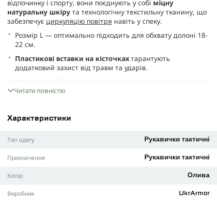
відпочинку і спорту, вони поєднують у собі
міцну
натуральну шкіру
та технологічну текстильну тканину, що
забезпечує
циркуляцію повітря
навіть у спеку.
Розмір L — оптимально підходить для обхвату долоні 18-
22 см.
Пластикові вставки на кісточках
гарантують
додатковий захист від травм та ударів.
Зручна застібка на липучці дозволяє
індивідуально
Читати повністю
відрегулювати
фіксацію під вашу руку.
Сенсорні накладки
на кінчиках пальців забезпечують
користування смартфонами та гаджетами без зняття
Характеристики
рукавичок.
Колір «олива» легко поєднується з камуфляжами Піксель
Тип одягу
Рукавички тактичні
(мм-14), Койот, Мультикам та ідеально підходить для
непомітності на місцевості.
Призначення
Рукавички тактичні
Вибравши рукавички GloTac, ви відкриваєте для себе
Колір
Олива
поєднання ергономіки та безпеки
, яке дозволяє впевнено
та продуктивно діяти у будь-яких умовах. Це найкращий
Виробник
UkrArmor
спосіб захистити руки під час різних видів активності!