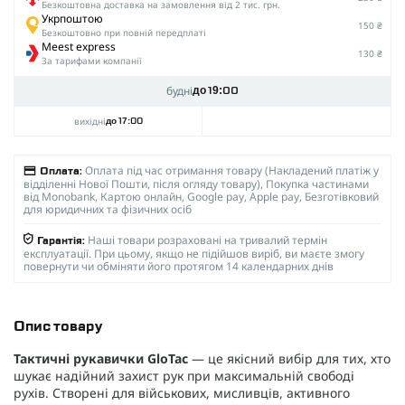
Безкоштовна доставка на замовлення від 2 тис. грн.
Укрпоштою
150 ₴
Безкоштовно при повній передплаті
Meest express
130 ₴
За тарифами компанії
будні
до 19:00
вихідні
до 17:00
Оплата під час отримання товару (Накладений платіж у
Оплата:
відділенні Нової Пошти, після огляду товару), Покупка частинами
від Monobank, Картою онлайн, Google pay, Apple pay, Безготівковий
для юридичних та фізичних осіб
Наші товари розраховані на тривалий термін
Гарантія:
експлуатації. При цьому, якщо не підійшов виріб, ви маєте змогу
повернути чи обміняти його протягом 14 календарних днів
Опис товару
Тактичні рукавички GloTac
— це якісний вибір для тих, хто
шукає надійний захист рук при максимальній свободі
рухів. Створені для військових, мисливців, активного