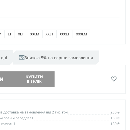
M
LT
XLT
XXLM
XXLT
XXXLT
XXXLM
 дні
Знижка 5% на перше замовлення
КУПИТИ
И
В 1 КЛІК
 доставка на замовлення від 2 тис. грн.
230 ₴
и повній передплаті
150 ₴
 компанії
130 ₴