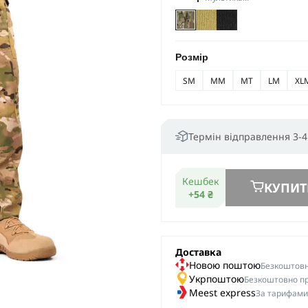
Розмір
SM
MM
MT
LM
XL
Термін відправлення 3-4
Кешбек
КУПИТ
+54 ₴
Доставка
Новою поштою
Безкоштовна
Укрпоштою
Безкоштовно пр
Meest express
За тарифами