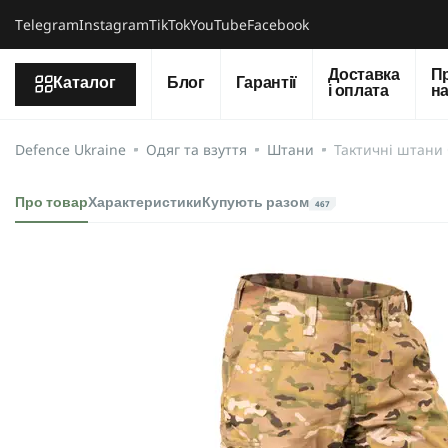
Тelegram
Instagram
TikTok
YouTube
Facebook
Доставка
П
Каталог
Блог
Гарантії
і оплата
н
Defence Ukraine
Одяг та взуття
Штани
Тактичні штани
Про товар
Характеристики
Купують разом
467