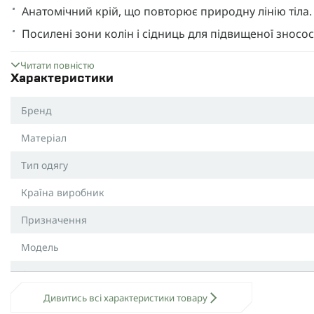
Анатомічний крій, що повторює природну лінію тіла.
Посилені зони колін і сідниць для підвищеної зносост
Відділення для м’яких наколінників.
Читати повністю
Зручна поясна зона, сумісна з екіпіруванням.
Характеристики
Міцна Ripstop-тканина витримує польові навантажен
Бренд
Функціональні кишені для інструментів, спорядження
Матеріал
ПЕРЕВАГИ:
Тип одягу
Оптимальний баланс міцності та гнучкості.
Дихаючий матеріал — комфорт навіть у спеку.
Країна виробник
Ергономічна посадка, що не сковує рухів.
Призначення
Ідеальні для військових, мисливців, туристів і прихильн
Модель
Сезон
Дивитись всі характеристики товару
Стать