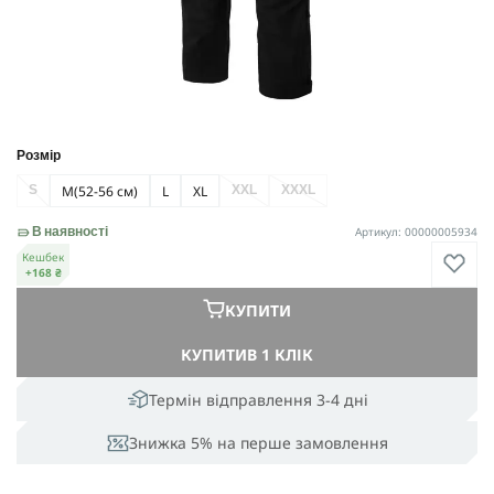
Розмір
M
(52-56 см)
L
XL
S
XXL
ХXXL
Артикул: 00000005934
В наявності
Кешбек
+168 ₴
КУПИТИ
КУПИТИ
В 1 КЛІК
Термін відправлення 3-4 дні
Знижка 5% на перше замовлення