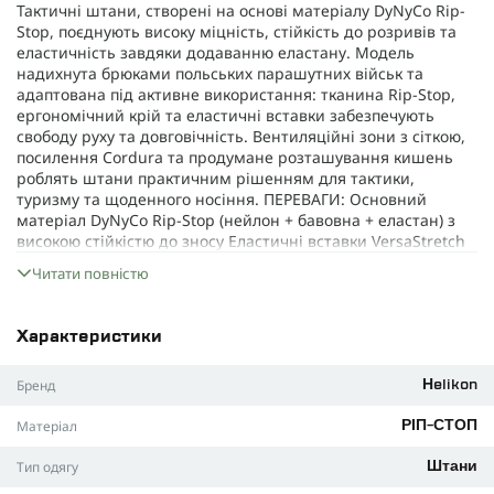
Тактичні штани, створені на основі матеріалу DyNyCo Rip-
Stop, поєднують високу міцність, стійкість до розривів та
еластичність завдяки додаванню еластану. Модель
надихнута брюками польських парашутних військ та
адаптована під активне використання: тканина Rip-Stop,
ергономічний крій та еластичні вставки забезпечують
свободу руху та довговічність. Вентиляційні зони з сіткою,
посилення Cordura та продумане розташування кишень
роблять штани практичним рішенням для тактики,
туризму та щоденного носіння. ПЕРЕВАГИ: Основний
матеріал DyNyCo Rip-Stop (нейлон + бавовна + еластан) з
високою стійкістю до зносу Еластичні вставки VersaStretch
на поясі, колінах та у кроковій зоні Посилені області на
Читати повністю
колінах з Cordura 500D Вентиляційні блискавки з боків із
захисною сіткою 12 функціональних кишень різних типів,
включаючи cargo та кишені на литках Укріплені краї
Характеристики
кишень для ножа чи мультитула Регульований пояс на
липучці Velcro замість гудзика Застібки-блискавки YKK
Бренд
ХАРАКТЕРИСТИКИ: Матеріал: DyNyCo (49% нейлон, 48%
Helikon
бавовна, 3% еластан) Еластичні зони: VersaStretch
Матеріал
РІП-СТОП
Посилення: Cordura 500D на колінах Кількість кишень: 12
Тип регулювання: пояс на липучці Velcro Блискавки: YKK
Тип одягу
Штани
Регулювання низу штанин: липучки Velcro