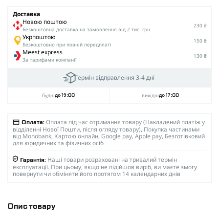
Доставка
Новою поштою
230 ₴
Безкоштовна доставка на замовлення від 2 тис. грн.
Укрпоштою
150 ₴
Безкоштовно при повній передплаті
Meest express
130 ₴
За тарифами компанії
Термін відправлення 3-4 дні
будні
вихідні
до 19:00
до 17:00
Оплата під час отримання товару (Накладений платіж у
Оплата:
відділенні Нової Пошти, після огляду товару), Покупка частинами
від Monobank, Картою онлайн, Google pay, Apple pay, Безготівковий
для юридичних та фізичних осіб
Наші товари розраховані на тривалий термін
Гарантія:
експлуатації. При цьому, якщо не підійшов виріб, ви маєте змогу
повернути чи обміняти його протягом 14 календарних днів
Опис товару