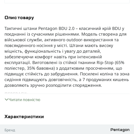
Опис товару
Тактичні штани Pentagon BDU 2.0 – класичний крій BDU у
поєднанні із сучасними рішеннями. Модель створена для
військової служби, активного outdoor-використання та
повсякденного носіння у місті. Штани мають високу
міцність, функціональність і увагу до деталей,
забезпечуючи комфорт навіть при інтенсивній
експлуатації. Виготовлені із стійкої тканини Rip-Stop (65%
поліестер, 35% бавовна) з додатковим просоченням, що
підвищує стійкість до забруднення. Посилені коліна та зона
сидіння підвищують довговічність, а 7 продуманих кишень
дозволяють зручно розподілити спорядження.
ПЕРЕВАГИ:
Читати повністю
Міцна тканина Rip-Stop із просоченням для захисту від
забруднень.
7 кишень, включаючи місткі карго та плоску бокову
Характеристики
кишеню для телефону/магазину.
Бренд
Pentagon
Укріплені коліна та сидіння для підвищеної