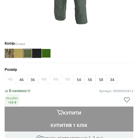
Олива
Колір
Розмір
46
36
54
56
58
34
42
48
50
52
Артикул: 00000005812
В наявності
Кешбек
+53 ₴
КУПИТИ
КУПИТИ
В 1 КЛІК
Термін відправлення 1-2 дні