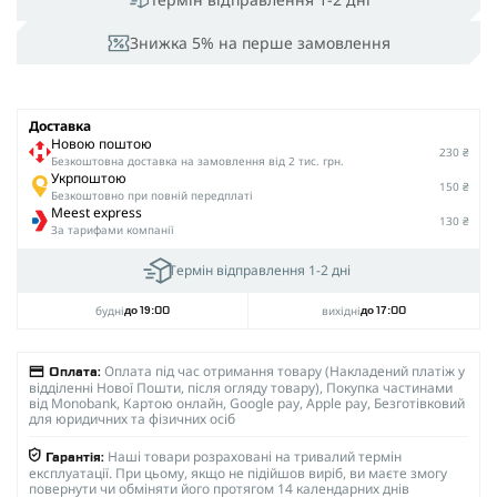
Знижка 5% на перше замовлення
Доставка
Новою поштою
230 ₴
Безкоштовна доставка на замовлення від 2 тис. грн.
Укрпоштою
150 ₴
Безкоштовно при повній передплаті
Meest express
130 ₴
За тарифами компанії
Термін відправлення 1-2 дні
будні
вихідні
до 19:00
до 17:00
Оплата під час отримання товару (Накладений платіж у
Оплата:
відділенні Нової Пошти, після огляду товару), Покупка частинами
від Monobank, Картою онлайн, Google pay, Apple pay, Безготівковий
для юридичних та фізичних осіб
Наші товари розраховані на тривалий термін
Гарантія:
експлуатації. При цьому, якщо не підійшов виріб, ви маєте змогу
повернути чи обміняти його протягом 14 календарних днів