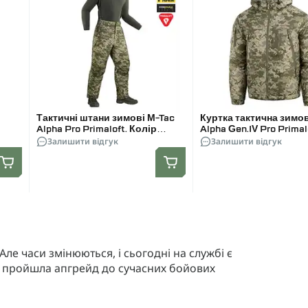
Тактичні штани зимові M-Tac
Куртка тактична зимо
Alpha Pro Primaloft. Колір
Alpha Gen.IV Pro Primal
Піксель MM14
Залишити відгук
Піксель MM14
Залишити відгук
Але часи змінюються, і сьогодні на службі є
а пройшла апгрейд до сучасних бойових