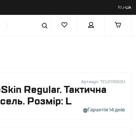
RU
UA
|
Артикул: TCL010503U
Skin Regular. Тактична
сель. Розмір: L
Гарантія 14 днів