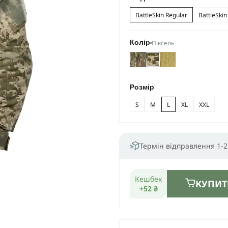
BattleSkin Regular
BattleSkin
Піксель
Колір
Розмір
S
M
L
XL
XXL
Термін відправлення 1-2
Кешбек
КУПИТ
+52 ₴