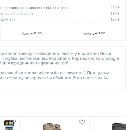
 доставка на замовлення від 2 тис. грн.
230 ₴
и повній передплаті
150 ₴
 компанії
130 ₴
будні
вихідні
до 19:00
до 17:00
тримання товару (Накладений платіж у відділенні Нової
), Покупка частинами від Monobank, Картою онлайн, Google
ий для юридичних та фізичних осіб
раховані на тривалий термін експлуатації. При цьому,
 маєте змогу повернути чи обміняти його протягом 14