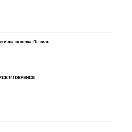
актична сорочка. Піксель.
RCE 141 DEFENCE