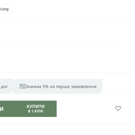
 Long
 дні
Знижка 5% на перше замовлення
КУПИТИ
И
В 1 КЛІК