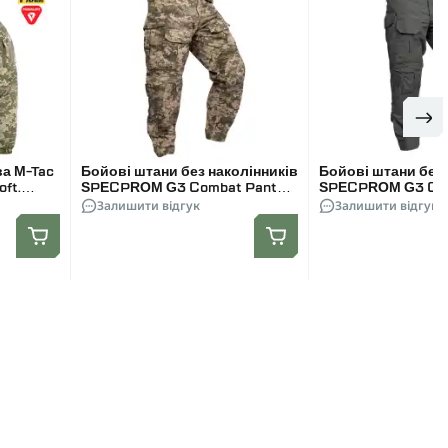
ва M-Tac
Бойові штани без наколінників
Бойові штани без 
oft.
SPECPROM G3 Combat Pants.
SPECPROM G3 Com
Піксель ММ14
Залишити відгук
Олива
Залишити відгук