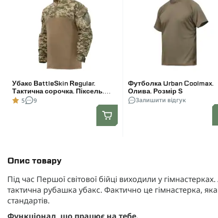
Убакс BattleSkin Regular.
Футболка Urban Coolmax.
Тактична сорочка. Піксель.
Олива. Розмір S
Розмір: M
Залишити відгук
5
9
Опис товару
Під час Першої світової бійці виходили у гімнастерках. 
тактична рубашка убакс. Фактично це гімнастерка, як
стандартів.
Функціонал, що працює на тебе.