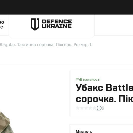
ро
ас
 Regular. Тактична сорочка. Піксель. Розмір: L
В наявності
Убакс Battle
сорочка. Пік
9
Модель