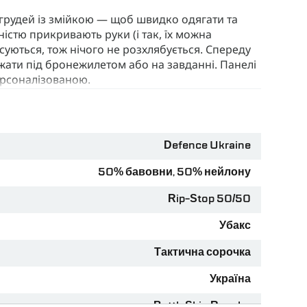
 грудей із змійкою — щоб швидко одягати та
ністю прикривають руки (і так, їх можна
суються, тож нічого не розхлябується. Спереду
ажати під бронежилетом або на завданні. Панелі
персоналізованою.
 потрібен одяг, який витримає все: від жорсткого
 цвях», то
Rip-Stop 50/50
— класний вибір. Це
Defence Ukraine
ь на максимумі — спеціальне
плетіння Rip-Stop
з
віть у найжорсткіших умовах. Дихає, завдяки
50% бавовни, 50% нейлону
лону, не плавиться від будь-якої іскри. Просто
нь.
Rip-Stop 50/50
дити вологу, особливо коли бронік робить свою
Убакс
 та швидкого висихання.
Тактична сорочка
еваги убакса.
Україна
BattleSkin Regular