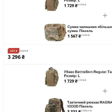
Розмір: L
1 729 ₴
2 174 ₴
Сумка-напашник збільше
сумка. Піксель
1 567 ₴
1 649 ₴
-527 ₴
3 823 ₴
3 296 ₴
Убакс BattleSkin Regular. Т
Розмір: L
1 729 ₴
2 174 ₴
Тактичний рюкзак RAGNAR
1000D Піксель
3 331 ₴
3 506.1 ₴