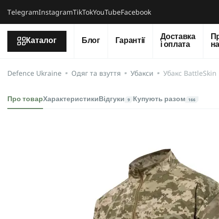
Тelegram
Instagram
TikTok
YouTube
Facebook
Доставка
П
Каталог
Блог
Гарантії
і оплата
н
Defence Ukraine
Одяг та взуття
Убакси
Убакс BattleSkin
Про товар
Характеристики
Відгуки
Купують разом
9
166