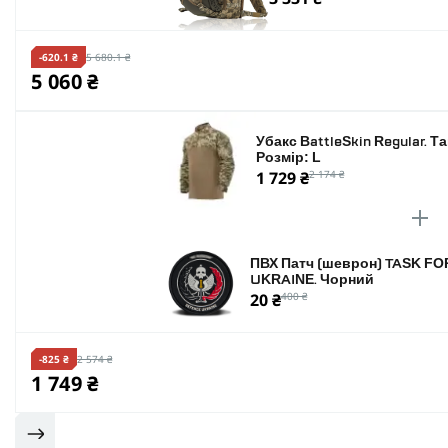
-620.1 ₴
5 680.1 ₴
5 060 ₴
Убакс BattleSkin Regular. Т
Розмір: L
1 729 ₴
2 174 ₴
ПВХ Патч (шеврон) TASK FO
UKRAINE. Чорний
20 ₴
400 ₴
-825 ₴
2 574 ₴
1 749 ₴