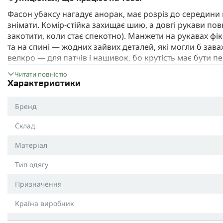
Фасон убаксу нагадує анорак, має розріз до середини
знімати. Комір-стійка захищає шию, а довгі рукави пов
закотити, коли стає спекотно). Манжети на рукавах фік
та на спині — жодних зайвих деталей, які могли б зав
велкро — для патчів і нашивок, бо крутість має бути 
Матеріали:
Читати повністю
Характеристики
Тканина
Rip-Stop 50/50
на плечах і рукавах. Якщо тобі
польового використання до випадкового «ой, й0bанUй
Бренд
суміш 50% нейлону та 50% бавовни (NYCO)
. Міцніст
армованими нитками
не дасть тканині порватися на
Склад
бавовні. Не боїться вогню — на відміну від чистого ней
живуча — стійка до стирання та механічних пошкодже
Матеріал
Легка, дихаюча тканина на спині та грудях, щоб відво
Тип одягу
справу.
Coolmax-технологія
— для хорошої вентиляції
Призначення
Не тільки для військових.
Не треба бути спецпризначенцем, щоб оцінити всі пер
Країна виробник
Модель