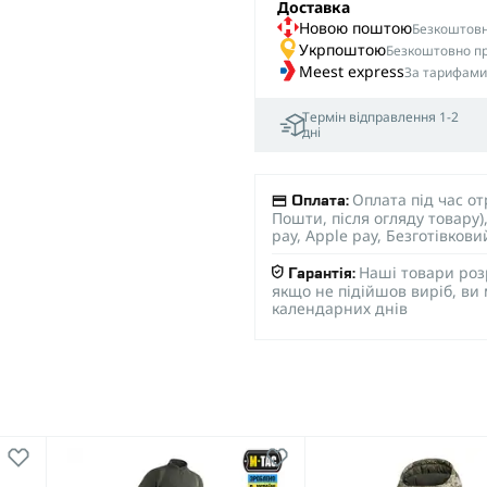
Доставка
Новою поштою
Безкоштовна
Укрпоштою
Безкоштовно пр
Meest express
За тарифами
Термін відправлення 1-2
дні
Оплата під час о
Оплата:
Пошти, після огляду товару
pay, Apple pay, Безготівков
Наші товари роз
Гарантія:
якщо не підійшов виріб, ви
календарних днів