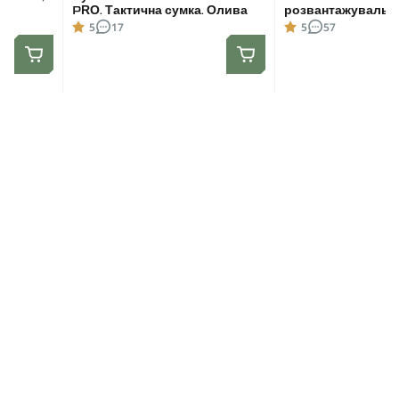
PRO. Тактична сумка. Олива
розвантажувальни
Cordura 1000D. Ол
5
17
5
57