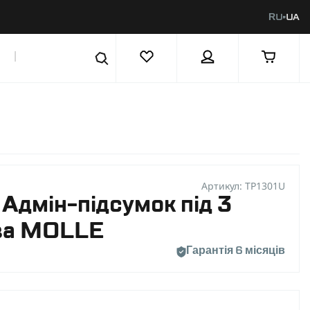
RU
UA
|
Артикул: TP1301U
 Адмін-підсумок під 3
ва MOLLE
Гарантія 6 місяців