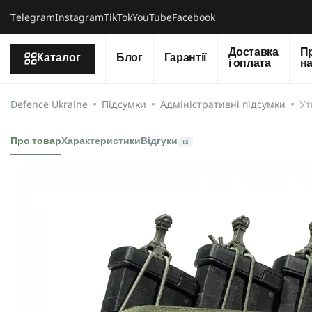
Тelegram
Instagram
TikTok
YouTube
Facebook
Доставка
П
Каталог
Блог
Гарантії
і оплата
н
Defence Ukraine
Підсумки
Адміністративні підсумки
Ут
Про товар
Характеристики
Відгуки
13