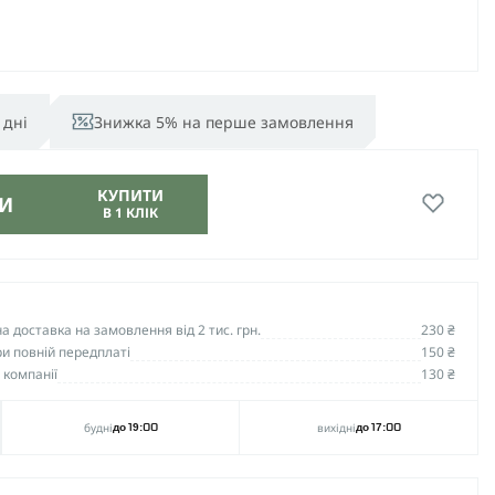
 дні
Знижка 5% на перше замовлення
КУПИТИ
И
В 1 КЛІК
 доставка на замовлення від 2 тис. грн.
230 ₴
и повній передплаті
150 ₴
 компанії
130 ₴
будні
вихідні
до 19:00
до 17:00