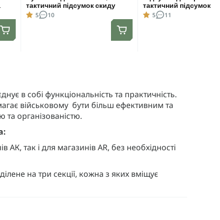
тактичний підсумок скиду
тактичний підсумок
5
10
5
11
днує в собі функціональність та практичність.
агає військовому бути більш ефективним та
 та організованістю.
а:
в АК, так і для магазинів AR, без необхідності
ілене на три секції, кожна з яких вміщує
 з боків шасі, ви можете легко закріпити
ий підсумок, підсумок для турнікета тощо.