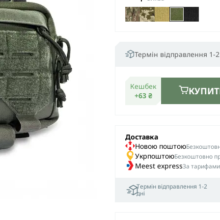
Термін відправлення 1-2
Кешбек
КУПИТ
+63 ₴
Доставка
Новою поштою
Безкоштовна
Укрпоштою
Безкоштовно пр
Meest express
За тарифами
Термін відправлення 1-2
дні