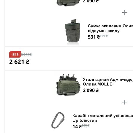
2 090 ₴
Сумка скидання. Олив
підсумок скиду
531 ₴
559 ₴
-28 ₴
2 649 ₴
2 621 ₴
Утилітарний Адмін-підс
Олива MOLLE
2 090 ₴
Карабін металевий універсал
Cріблястий
14 ₴
280 ₴