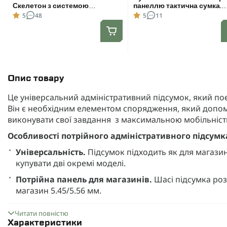
Скелетон з системою
панеллю тактична сумка.
швидкого скидання. Molle.
Олива
5
48
5
11
Колір Олива.
Опис товару
Це універсальний адміністративний підсумок, який поє
Він є необхідним елементом спорядження, який допом
виконувати свої завдання з максимальною мобільністю
Особливості потрійного адміністративного підсумк
Універсальність.
Підсумок підходить як для магазині
купувати дві окремі моделі.
Потрійна панель для магазинів.
Шасі підсумка розд
магазин 5.45/5.56 мм.
MOLLE-інтерфейс.
Завдяки трьом рядам строп MOLLE
Читати повністю
додаткові підсумки або аксесуари, такі як пістолетн
Характеристики