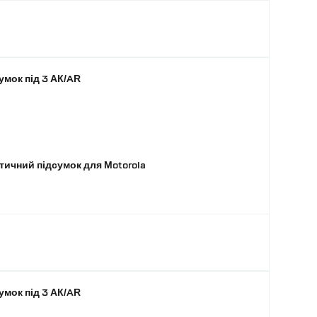
умок під 3 АК/AR
ктичний підсумок для Motorola
умок під 3 АК/AR