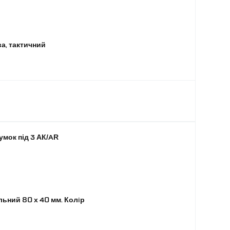
а, тактичний
умок під 3 АК/AR
ьний 80 х 40 мм. Колiр