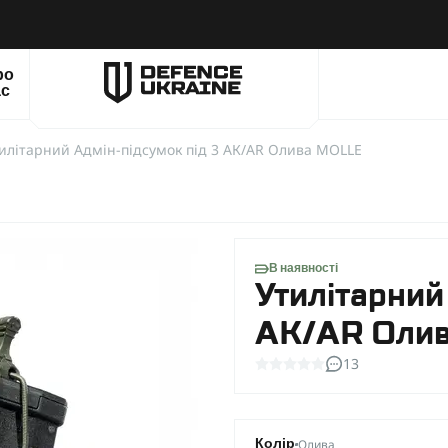
ро
ас
илітарний Адмін-підсумок під 3 АК/AR Олива MOLLE
В наявності
Утилітарний
АК/AR Оли
13
Олива
Колір