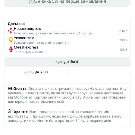
Знижка 5% на перше замовлення
Доставка
Новою поштою
230 ₴
Безкоштовна доставка на замовлення від 2 тис. грн.
Укрпоштою
150 ₴
Безкоштовно при повній передплаті
Meest express
130 ₴
За тарифами компанії
будні
до 19:00
вихідні
до 17:00
Оплата під час отримання товару (Накладений платіж у
Оплата:
відділенні Нової Пошти, після огляду товару), Покупка частинами
від Monobank, Картою онлайн, Google pay, Apple pay, Безготівковий
для юридичних та фізичних осіб
Наші товари розраховані на тривалий термін
Гарантія:
експлуатації. При цьому, якщо не підійшов виріб, ви маєте змогу
повернути чи обміняти його протягом 14 календарних днів