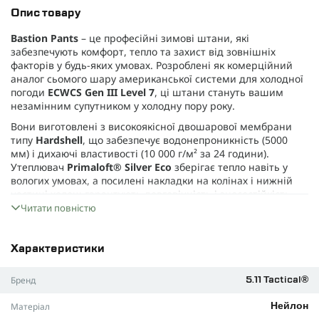
Опис товару
Bastion Pants
– це професійні зимові штани, які
забезпечують комфорт, тепло та захист від зовнішніх
факторів у будь-яких умовах. Розроблені як комерційний
аналог сьомого шару американської системи для холодної
погоди
ECWCS Gen III Level 7
, ці штани стануть вашим
незамінним супутником у холодну пору року.
Вони виготовлені з високоякісної двошарової мембрани
типу
Hardshell
, що забезпечує водонепроникність (5000
мм) і дихаючі властивості (10 000 г/м² за 24 години).
Утеплювач
Primaloft® Silver Eco
зберігає тепло навіть у
вологих умовах, а посилені накладки на колінах і нижній
частині холош гарантують довговічність і зносостійкість.
Читати повністю
Основні особливості:
Мембрана Hardshell
: забезпечує захист від опадів і
ефективне відведення випарів від тіла.
Характеристики
Утеплювач Primaloft® Silver Eco
: легкий, теплий і
Бренд
5.11 Tactical®
зберігає свої властивості навіть у вологому стані.
Покриття DWR
: надає тканині вологовідштовхуючі
Матеріал
Нейлон
властивості.