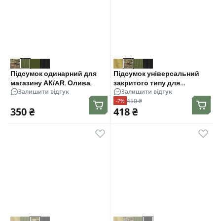
Підсумок одинарний для
Підсумок універсальний
магазину АК/AR. Олива.
закритого типу для
Залишити відгук
Залишити відгук
магазинів АК/AR.
450 ₴
-7%
Мультикам.
350 ₴
418 ₴