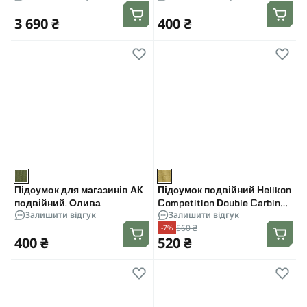
Мультикам
3 690 ₴
400 ₴
Підсумок для магазинів АК
Підсумок подвійний Helikon
подвійний. Олива
Competition Double Carbine
Залишити відгук
Залишити відгук
Insert для 2 магазинів
560 ₴
-7%
АК/AR. Койот
400 ₴
520 ₴