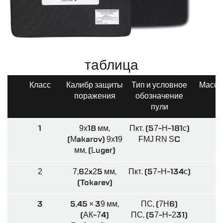
таблица
Класс
Калибр защиты
Тип и условное
Масса 
поражения
обозначение
пули
1
9х18 мм,
Пкт. (57-Н-181с)
5,
(Makarov) 9х19
FMJ RN SC
8
мм, (Luger)
2
7,62x25 мм,
Пкт. (57-Н-134с)
5,
(Tokarev)
3
5,45 × 39 мм,
ПС, (7Н6)
3,
(АК-74)
ПС, (57-Н-231)
7,