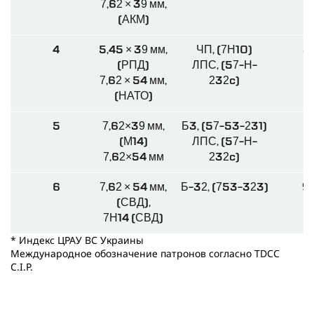
7,62 × 39 мм,
(АКМ)
4
5,45 × 39 мм,
ЧП, (7H10)
3,
(РПД)
ЛПС, (57-H-
9,
7,62 × 54 мм,
232c)
(НАТО)
5
7,62×39 мм,
Б3, (57-53-231)
7,
(М14)
ЛПС, (57-H-
9,
7,62×54 мм
232c)
6
7,62 × 54 мм,
Б-32, (753-323)
9,6
(СВД),
7Н14 (СВД)
* Индекс ЦРАУ ВС Украины
Международное обозначение патронов согласно TDCC
C.I.P.