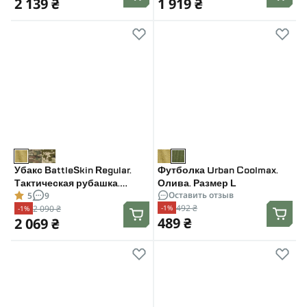
2 139 ₴
1 919 ₴
Убакс BattleSkin Regular.
Футболка Urban Coolmax.
Тактическая рубашка.
Олива. Размер L
Оставить отзыв
5
9
Койот. Размер: L
492 ₴
2 090 ₴
-1%
-1%
489 ₴
2 069 ₴