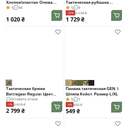
Хлопок/эластан. Олива.
Тактическая рубашка.
5
46
5
9
Размер L
Пиксель. Размер: L
2 174 ₴
-20%
1 020 ₴
1 729 ₴
Тактические брюки
Панама тактическая GEN. 1.
Battlegear Regular. Цвет
Шляпа Койот. Размер L/XL
Оставить отзыв
5
1
Мультикам. Размер: L
2 818 ₴
602 ₴
-1%
-9%
2 799 ₴
549 ₴