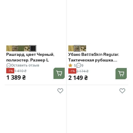
Рашгард, цвет Черный,
Убакс BattleSkin Regular.
полиэстер. Размер L
Тактическая рубашка.
Оставить отзыв
5
9
Мультикам. Размер: L
1 410 ₴
2 174 ₴
-1%
-1%
1 389 ₴
2 149 ₴