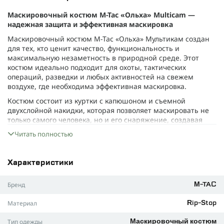
Маскировочный костюм M-Tac «Ольха» Multicam —
надежная защита и эффективная маскировка
Маскировочный костюм M-Tac «Ольха» Мультикам создан
для тех, кто ценит качество, функциональность и
максимальную незаметность в природной среде. Этот
костюм идеально подходит для охоты, тактических
операций, разведки и любых активностей на свежем
воздухе, где необходима эффективная маскировка.
Костюм состоит из куртки с капюшоном и съемной
двухслойной накидки, которая позволяет маскировать не
только самого человека, но и его снаряжение, создавая
трехмерный 3D-эффект. Материалы Rip-Stop и прочная
Читать полностью
фурнитура обеспечивают долговечность и комфорт при
ношении в различных условиях.
Особая технология Laser Cut с волнистыми вырезами
Характеристики
помогает разбивать привычные контуры силуэта, снижая
вероятность обнаружения. Регулируемый капюшон с
Бренд
M-TAC
козырьком и эластичными шнурами позволяет
адаптировать костюм под различные погодные условия и
Материал
Rip-Stop
экипировку. Компактный чехол для хранения облегчает
транспортировку и хранение костюма.
Тип одежды
Маскировочный костюм