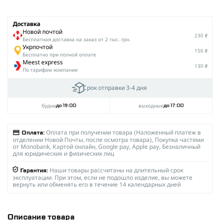
Доставка
Новой почтой
230 ₴
Беcплатная доставка на заказ от 2 тыс. грн.
Укрпочтой
150 ₴
Бесплатно при полной оплате
Meest express
130 ₴
По тарифам компании
Срок отправки 3-4 дня
будни
выходные
до 19:00
до 17:00
Оплата при получении товара (Наложенный платеж в
Оплата:
отделении Новой Почты, после осмотра товара), Покупка частями
от Monobank, Картой онлайн, Google pay, Apple pay, Безналичный
для юридических и физических лиц
Наши товары рассчитаны на длительный срок
Гарантия:
эксплуатации. При этом, если не подошло изделие, вы можете
вернуть или обменять его в течение 14 календарных дней
Описание товара