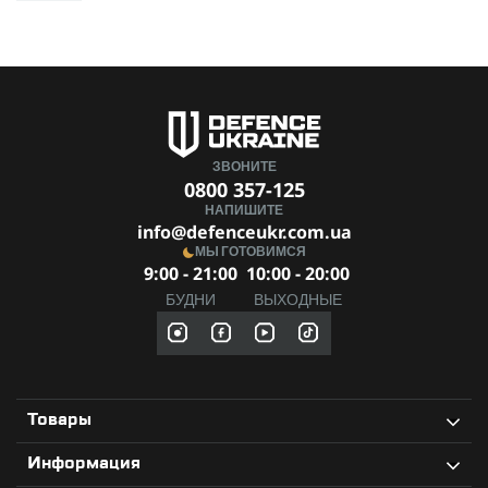
накидка;Компактный чехол
Многофункциональность костюма и накидки с 3D-
для хранения (12×9 см)
эффектом
Стропа
Texcel
Удобство регулировки и адаптации к разным условиям
Компактный чехол для удобного хранения и
Тип товара
Маскировочный костюм
транспортировки
Подкладка
Нейлоновая сетка
Качественная фурнитура и материалы от проверенных
ЗВОНИТЕ
производителей
Производитель
0800 357-125
M-TAC
НАПИШИТЕ
info@defenceukr.com.ua
МЫ ГОТОВИМСЯ
9:00 - 21:00
10:00 - 20:00
БУДНИ
ВЫХОДНЫЕ
Товары
Информация