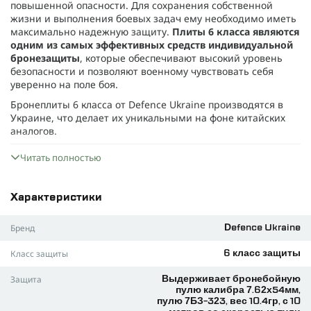
повышенной опасности. Для сохранения собственной
жизни и выполнения боевых задач ему необходимо иметь
максимально надежную защиту.
Плиты 6 класса являются
одним из самых эффективных средств индивидуальной
бронезащиты
, которые обеспечивают высокий уровень
безопасности и позволяют военному чувствовать себя
уверенно на поле боя.
Бронеплиты 6 класса от Defence Ukraine производятся в
Украине, что делает их уникальными на фоне китайских
аналогов.
Плиты
изготавливаются из карбида кремния
и
Читать полностью
обеспечивают полную площадь защиты, путем
использования керамики на всей поверхности. А
сверхвысокомолекулярный полиэтилен (СВМПЭ), который
Характеристики
также есть в составе, позволяет хорошо распределять
удар, уменьшая травматические последствия. Кстати,
Бренд
Defence Ukraine
плиты имеют минимальную запредельную деформацию.
Вес плиты составляет
всего 2,9 кг
.
Класс защиты
6 класс защиты
Современные бронеплиты 6 класса считаются одними из
Защита
Выдерживает бронебойную
наиболее качественных. Это самый высокий уровень
пулю калибра 7.62х54мм,
защиты, согласно нормам ДСТУ.
Они способны
пулю 7БЗ-323, вес 10.4гр, с 10
выдерживать любые пули, которые может использовать