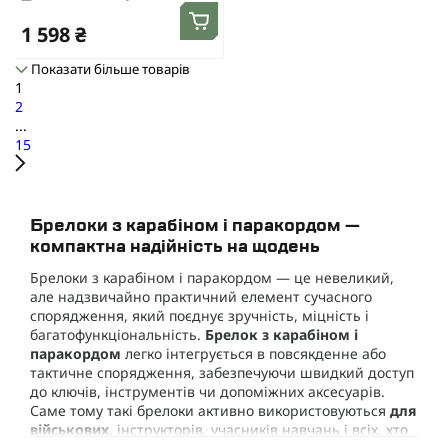
1 598 ₴
Показати більше товарів
1
2
...
15
Брелоки з карабіном і паракордом —
компактна надійність на щодень
Брелоки з карабіном і паракордом — це невеликий,
але надзвичайно практичний елемент сучасного
спорядження, який поєднує зручність, міцність і
багатофункціональність.
Брелок з карабіном і
паракордом
легко інтегрується в повсякденне або
тактичне спорядження, забезпечуючи швидкий доступ
до ключів, інструментів чи допоміжних аксесуарів.
Саме тому такі брелоки активно використовуються
для
військових
, інструкторів, учасників навчань і всіх, хто