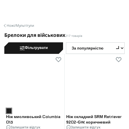
Ножі/Мультітули
Брелоки для військових
217 товарів
Фільтрувати
Ніж мисливський Columbia
Ніж складний SRM Retriever
013
9202-GW, коричневий
Залишити відгук
Залишити відгук