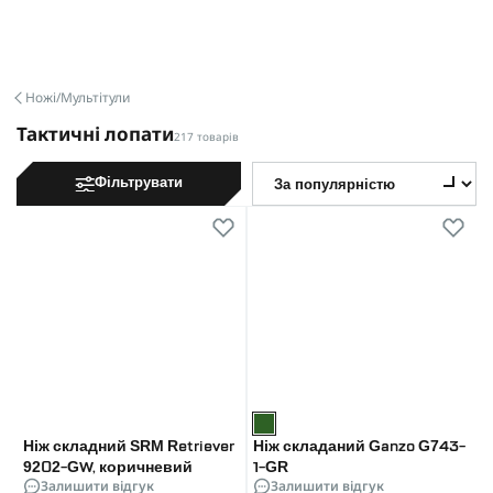
Ножі/Мультітули
Тактичні лопати
217 товарів
Фільтрувати
Ніж складний SRM Retriever
Ніж складаний Ganzo G743-
9202-GW, коричневий
1-GR
Залишити відгук
Залишити відгук