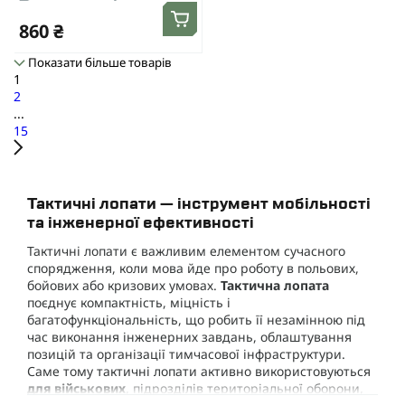
860 ₴
Показати більше товарів
1
2
...
15
Тактичні лопати — інструмент мобільності
та інженерної ефективності
Тактичні лопати є важливим елементом сучасного
спорядження, коли мова йде про роботу в польових,
бойових або кризових умовах.
Тактична лопата
поєднує компактність, міцність і
багатофункціональність, що робить її незамінною під
час виконання інженерних завдань, облаштування
позицій та організації тимчасової інфраструктури.
Саме тому тактичні лопати активно використовуються
для військових
, підрозділів територіальної оборони,