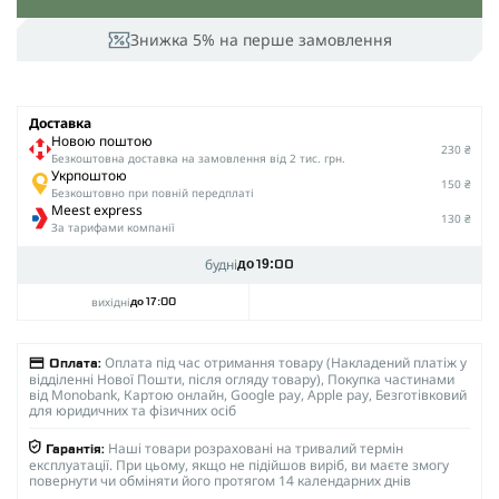
Знижка 5% на перше замовлення
Доставка
Новою поштою
230 ₴
Безкоштовна доставка на замовлення від 2 тис. грн.
Укрпоштою
150 ₴
Безкоштовно при повній передплаті
Meest express
130 ₴
За тарифами компанії
будні
до 19:00
вихідні
до 17:00
Оплата під час отримання товару (Накладений платіж у
Оплата:
відділенні Нової Пошти, після огляду товару), Покупка частинами
від Monobank, Картою онлайн, Google pay, Apple pay, Безготівковий
для юридичних та фізичних осіб
Наші товари розраховані на тривалий термін
Гарантія:
експлуатації. При цьому, якщо не підійшов виріб, ви маєте змогу
повернути чи обміняти його протягом 14 календарних днів