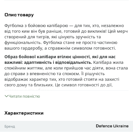
Опис товару
Футболка з бойовою капібарою — для тих, хто, незалежно
від того ким він був раніше, готовий до викликів! Цей мерч
створений для тигрів, які цінують зручність та
функціональність. Футболка стане не просто частиною
вашого гардеробу, а справжнім символом готовності.
Образ бойової капібари втілює цінності, які для нас
важливі: адаптивність і відповідальність.
Капібара жила
спокійним життям, але коли прийшов час діяти, вона стала
до справи з впевненістю та спокоєм. Її рішучість
відображає характер тих, хто готовий стояти на захисті
свого дому та близьких. Це символ готовності до дії,
незалежно від обставин.
Читати повністю
Принт — лише початок. Матеріал для футболки був
обраний з особливою увагою, щоб забезпечити
максимальний комфорт у будь-яких умовах.
Склад
Характеристики
тканини:
95% ультра м'якої бавовни
Бренд
Defence Ukraine