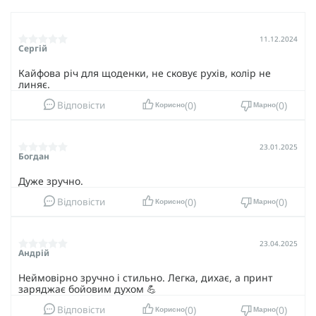
11.12.2024
Сергій
Кайфова річ для щоденки, не сковує рухів, колір не
линяє.
0
0
Відповісти
Корисно
Марно
23.01.2025
Богдан
Дуже зручно.
0
0
Відповісти
Корисно
Марно
23.04.2025
Андрій
Неймовірно зручно і стильно. Легка, дихає, а принт
заряджає бойовим духом 💪
0
0
Відповісти
Корисно
Марно