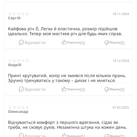
18.11.2024
Сергій
Кайфова річ 💪 Легка й еластична, розмір підійшов
ідеально. Тепер моя мастхев річ для будь-яких справ.
0
0
Відповісти
Корисно
Марно
19.12.2024
Андрій
Принт крутуватий, колір не змився після кількох прань.
Зручно тренуватись у такому – дихає і не мнеться.
0
0
Відповісти
Корисно
Марно
07.02.2025
Олександр
Відчувається комфорт з першого вдягання, сідає як
треба, не сковує рухів. Незамінна штука на кожен день.
0
0
Відповісти
Корисно
Марно