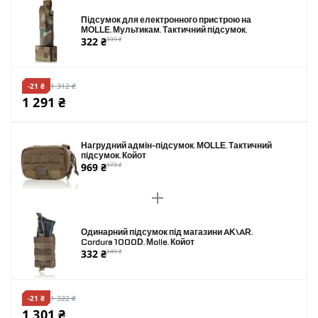
Підсумок для електронного пристрою на
MOLLE. Мультикам. Тактичний підсумок.
322 ₴
339 ₴
-21 ₴
1 312 ₴
1 291 ₴
Нагрудний адмін-підсумок. MOLLE. Тактичний
підсумок. Койот
969 ₴
973 ₴
Одинарний підсумок під магазини AK\AR.
Cordura 1000D. Molle. Койот
332 ₴
349 ₴
-21 ₴
1 322 ₴
1 301 ₴