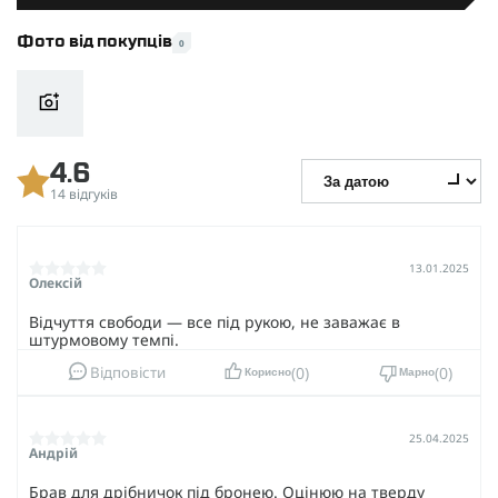
Фото від покупців
0
4.6
14 відгуків
13.01.2025
Олексій
Відчуття свободи — все під рукою, не заважає в
штурмовому темпі.
0
0
Відповісти
Корисно
Марно
25.04.2025
Андрій
Брав для дрібничок під бронею. Оцінюю на тверду