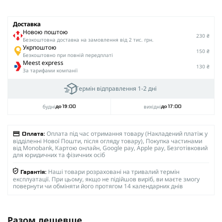
Доставка
Новою поштою
230 ₴
Безкоштовна доставка на замовлення від 2 тис. грн.
Укрпоштою
150 ₴
Безкоштовно при повній передплаті
Meest express
130 ₴
За тарифами компанії
Термін відправлення 1-2 дні
будні
вихідні
до 19:00
до 17:00
Оплата під час отримання товару (Накладений платіж у
Оплата:
відділенні Нової Пошти, після огляду товару), Покупка частинами
від Monobank, Картою онлайн, Google pay, Apple pay, Безготівковий
для юридичних та фізичних осіб
Наші товари розраховані на тривалий термін
Гарантія:
експлуатації. При цьому, якщо не підійшов виріб, ви маєте змогу
повернути чи обміняти його протягом 14 календарних днів
Разом дешевше