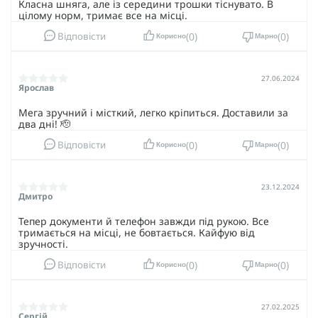
Класна шняга, але із середини трошки тіснувато. В
цілому норм, тримає все на місці.
0
0
Відповісти
Корисно
Марно
27.06.2024
Ярослав
Мега зручний і місткий, легко кріпиться. Доставили за
два дні! 🫡
0
0
Відповісти
Корисно
Марно
23.12.2024
Дмитро
Тепер документи й телефон завжди під рукою. Все
тримається на місці, не бовтається. Кайфую від
зручності.
0
0
Відповісти
Корисно
Марно
27.02.2025
Сергій